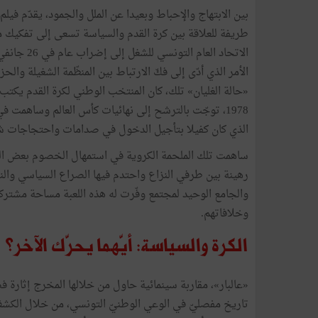
بين الابتهاج والإحباط وبعيدا عن الملل والجمود، يقدّم فيلم
طريفة للعلاقة بين كرة القدم والسياسة تسعى إلى تفكيك م
الأمر الذي أدّى إلى فكّ الارتباط بين المنظّمة الشغيلة و
«حالة الغليان» تلك، كان المنتخب الوطني لكرة القدم يك
1978، توجّت بالترشح إلى نهائيات كأس العالم وساهمت
الذي كان كفيلا بتأجيل الدخول في صدامات واحتجاجات شع
ساهمت تلك الملحمة الكروية في استمهال الخصوم بعض الوق
رهينة بين طرفي النزاع واحتدم فيها الصراع السياسي والنق
والجامع الوحيد لمجتمع وفّرت له هذه اللعبة مساحة مشتركة 
وخلافاتهم.
الكرة والسياسة: أيّهما يحرّك الآخر؟
«عالبار»، مقاربة سينمائية حاول من خلالها المخرج إثارة 
تاريخ مفصليّ في الوعي الوطنيّ التونسي، من خلال الكش