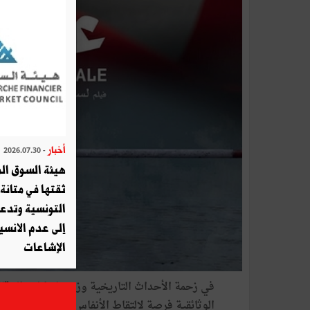
أخبار
- 2026.07.30
هيئة السوق الم
ثقتها في متانة 
التونسية وتدع
إلى عدم الانسيا
الإشاعات
في زحمة الأحداث التاريخية وزخمها وكثرة الوقائع 
الوثائقية فرصة لالتقاط الأنفاس وإجراء عملية