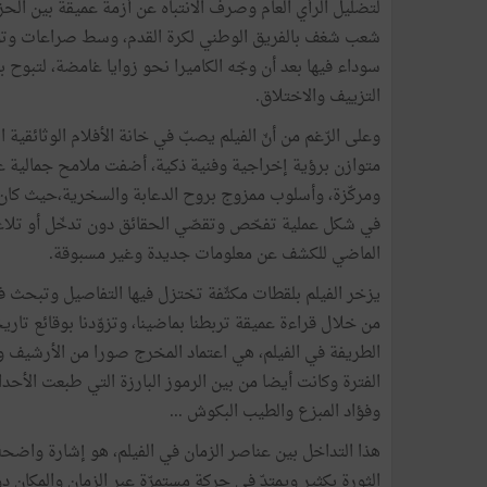
لتضليل الرأي العام وصرف الانتباه عن أزمة عميقة بين الحزب
شعب شغف بالفريق الوطني لكرة القدم، وسط صراعات وتوت
سوداء فيها بعد أن وجّه الكاميرا نحو زوايا غامضة، لتبوح 
التزييف والاختلاق.
وعلى الرّغم من أنّ الفيلم يصبّ في خانة الأفلام الوثائقية 
متوازن برؤية إخراجية وفنية ذكية، أضفت ملامح جمالية 
ومركّزة، وأسلوب ممزوج بروح الدعابة والسخرية،حيث كان ا
في شكل عملية تفحّص وتقصّي الحقائق دون تدخّل أو تلا
الماضي للكشف عن معلومات جديدة وغير مسبوقة.
يزخر الفيلم بلقطات مكثّفة تختزل فيها التفاصيل وتبحث في 
من خلال قراءة عميقة تربطنا بماضينا، وتزوّدنا بوقائع تاري
الطريفة في الفيلم، هي اعتماد المخرج صورا من الأرشي
الفترة وكانت أيضا من بين الرموز البارزة التي طبعت الأح
وفؤاد المبزع والطيب البكوش ...
هذا التداخل بين عناصر الزمان في الفيلم، هو إشارة واضحة
الثورة بكثير ويمتدّ في حركة مستمرّة عبر الزمان والمكان د