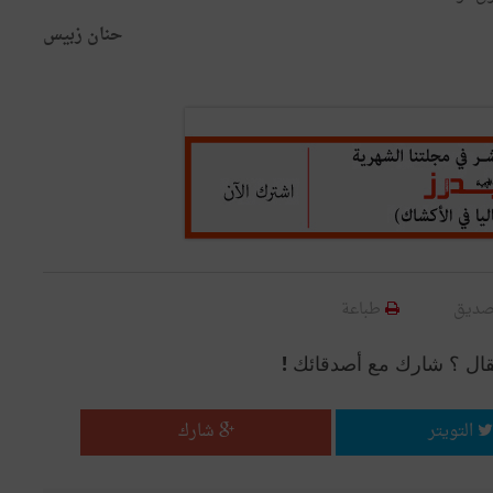
حنان زبيس
صديق
طباعة
قال ؟ شارك مع أصدقائك !
التويتر
شارك