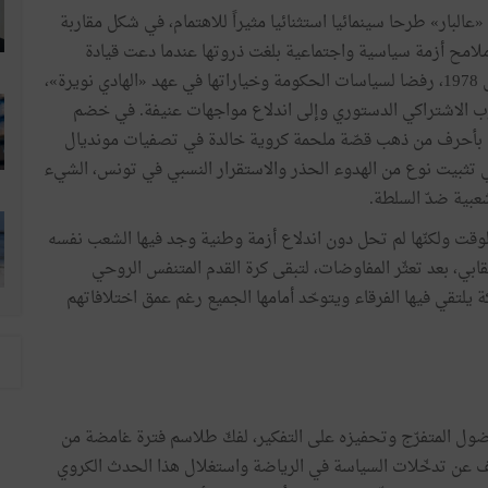
 «عالبار» طرحا سينمائيا استثنائيا مثيراً للاهتمام، في شكل مقاربة
لامح أزمة سياسية واجتماعية بلغت ذروتها عندما دعت قيادة
الاتحاد العام التونسي للشغل إلى إضراب عام في 26 جانفي 1978، رفضا لسياسات الحكومة وخياراتها في عهد «الهادي نويرة»،
الحزب الاشتراكي الدستوري وإلى اندلاع مواجهات عنيفة. في خضم
تب بأحرف من ذهب قصّة ملحمة كروية خالدة في تصفيات مونديال
 في تثبيت نوع من الهدوء الحذر والاستقرار النسبي في تونس، الشيء
بية ضدّ السلطة.
ت ولكنّها لم تحل دون اندلاع أزمة وطنية وجد فيها الشعب نفسه
ابي، بعد تعثّر المفاوضات، لتبقى كرة القدم المتنفس الروحي
يلتقي فيها الفرقاء ويتوحّد أمامها الجميع رغم عمق اختلافاتهم
فضول المتفرّج وتحفيزه على التفكير، لفكّ طلاسم فترة غامضة من
ف عن تدخّلات السياسة في الرياضة واستغلال هذا الحدث الكروي