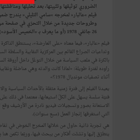
الضروري توثيقها وتثبيتها، بعد تحليلها ومناقشت
فيلم »عالبار« لمخرجه »سامي التليلي« يندرج ضمن
وطروحات جديدة من خلال التحرّي في صفحة من ال
26 جانفي 1978 (أو ما يعرف بـ «الخميس الأسود») التي تزامنت مع الملحمة الكروية بالأرجنتين.
فيلم «عالبار»، فيما معناه «على العارضة»، يستنطق الذاكر
وتداعيات الصراع القائم بين المركزية النقابية والسلطة ا
بالكرة في ملعب السياسة من خلال التوغّل داخل أروقة ال
راوده لفترة طويلة: «لماذا كانت والدته وهي مناضلة ونقاب
أثناء تصفيات مونديال 1978؟»
يعيدنا الفيلم إلى فترة زمنية مثقلة بالأحداث السياسية و
فنيّة سلسة يسهل على الكلّ استيعابها، معتمدا في ذلك ع
الاستعانة بصور وتسجيلات فيديو نادرة من الأرشيف وقع تجمي
التي استغرقها إنجاز العمل (سبع سنوات).
هي تجربة ذاتية حاول من خلالها المخرج الخوض في تفاصيل
يتطرّق إليها وتشتّت أفكار من يبحث فيها، وربّما تكمن هنا ب