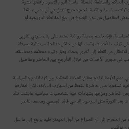
 الحاكم والمنظّمة الشغيلة. مأساة اليوم الأسود رافقتها نشوة
ّرات سياسية ونقابية، نجح مخرج العمل في أن يضيء بقعا
ببعض التفاصيل من دون الوقوع في فخّ المغالطة التاريخية أو
السياسية، فإنّه يتّسم بصبغة روائية تعتمد على بناء سردي تناوبي
على ترتيب الأحداث وتسلسلها من خلال معالجة سينمائية بسيطة
لانتقال من لقطة إلى أخرى يتحدّد وفق وتيرة منتظمة ومتناسقة،
عب في مجرى الأحداث من خلال التأرجح بين الحاضر وتفاصيل
عمق الأزمة لتفتح مغالق العلاقة المعقّدة بين كرة القدم والسياسة
خية نسقطها على حاضرنا لنتّعظ من التجارب السابقة. لكنّ المفارقة
ف ومن الحاضر ومزجها بشهادات حيّة لشخصيات سياسية عايشت تلك
داث بعد الثورة مثل المرحوم الباجي قائد السبسي ومحمد الناصر
 من المخرج إلى أنّ الصراع من أجل الديمقراطية يرجع إلى ما قبل
ون توقّف..