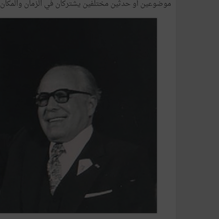
موضوعين ﺃﻭ حدثين مختلفين يشتركان في الزمان والمكان، لك