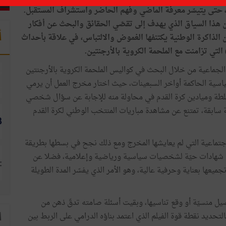
ها، حتى يتيسّر معرفة الماضي وفهم الحاضر واستشراف المستقبل.
 هذا السياق الذي يهدف إلى تقصّي الحقائق والبحث عن أفكار
أ
ذاكرة الوطنية يكتنفها الغموض والالتباس، في علاقة بأحداث
ة الجماعية من خلال البحث في كواليس الملحمة الكروية بالأرجنتين
لسياسية الحاكمة أواخر السبعينات، حيث اختار مخرج العمل أن يرمي
سلطة وميادين كرة القدم في محاولة منه للإجابة عن سؤال شخصي
ية سابقة، تمتنع عن مشاهدة مباريات المنتخب الوطني لكرة القدم
الاجتماعية التي لم يعايشها المخرج ومع ذلك نجح في بسطها بطريقة
لى شهادات حيّة لشخصيات سياسية ورياضية وإعلامية، فضلا عن
عها بعناية وحرفية عالية، وهو الأمر الذي يفسّر المدة الطويلة
 منسيّة أو وقع تناسيها، وبقيت أسئلة صامته تدقّ ذهن من
التحديد نقطة قوة الفيلم الذي اعتمد بناؤه الدرامي على الربط بين
ا