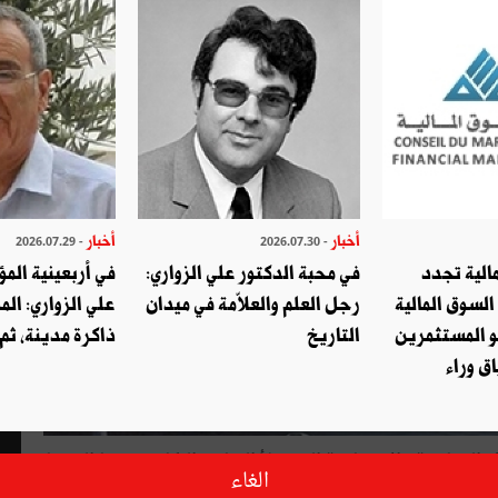
أخبار
أخبار
- 2026.07.29
- 2026.07.30
الية تجدد
في محبة الدكتور علي الزواري:
في أربعينية المؤ
السوق المالية
رجل العلم والعلاّمة في ميدان
علي الزواري: الم
و المستثمرين
التاريخ
ذاكرة مدينة، ثم
ق وراء
السياسية والاجتماعية التي تملأ الزمان والمكان، تمنحنا السينما
الغاء
 فحص وتقويم، موضوعية أو ذاتية، لمعطيات وأحداث من