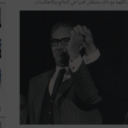
نّهما مع ذلك يختلفان كثيرا في النتائج والانعكاسات.
ا