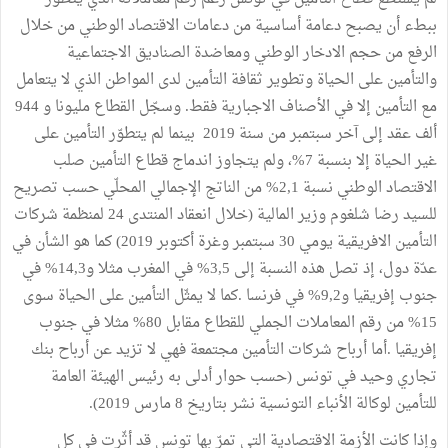
ببطء أن يصبح دعامة أساسية من دعامات الاقتصاد الوطني من خلال
الرفع من حجم الادخار الوطني ومعاضدة الصناديق الاجتماعية
والتأمين على الحياة وتطوير ثقافة التأمين لدى المواطن الذي لا يتعامل
مع التأمين إلا في الأصناف الاجبارية فقط. وسجّل القطاع مليونا و 944
ألف عقد إلى آخر سبتمبر من سنة 2019 بينما لم يتطوّر التأمين على
غير الحياة إلا بنسبة 7%، ولم يتجاوز اندماج قطاع التأمين صلب
الاقتصاد الوطني نسبة 2,1% من الناتج الإجمالي المحلّي حسب تصريح
للسيد رضا شلغوم وزير المالية (خلال انعقاد المنتدى 24 لمنظمة شركات
التأمين الافريقية يومي 30 سبتمبر وغرة أكتوبر 2019) كما هو الشأن في
عدّة دول، إذ تصل هذه النسبة إلى 3,5% في المغرب مثلا و14,3% في
جنوب إفريقيا و9,2% في فرنسا .كما لا يمثّل التأمين على الحياة سوى
15% من رقم المعاملات الجملي للقطاع مقابل 80% مثلا في جنوب
إفريقيا .أما أرباح شركات التأمين مجتمعة فهي لا تزيد عن أرباح بنك
تجاري وحيد في تونس (حسب حوار أدلى به رئيس الهيئة العامة
للتأمين لوكالة الأنباء التونسية نشر بتاريخ 8 مارس 2019).
وإذا كانت الأزمة الاقتصادية التي تمرّ بها تونس قد أثّرت في كل