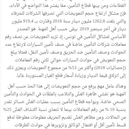
القطاعات ومن بينها قطاع التأمين، ممّا يفسّر هذا التواضع في الأداء،
فإنّ مشكل ارتفاع حجم التعويضات التي تصرفها الشركات للحرفاء
والتي بلغت 1262,8 مليون دينار سنة 2018 وقدّرت بـــ 919,4 مليون
دينار في آخر سبتمبر 2019 يبقى حسب أهل المهنة هو المصدر
الأساسي لمشاكل التأمين في تونس، إذ تزيد التعويضات عن نصف رقم
معاملات شركات التأمين خاصّة في صنف تأمين السيارات لارتفاع عدد
الحوادث وصنف التأمين ضد الحريق وصنف تأمين النقل، فمثلا يبلغ
حجم التعويض في حوادث السيارات حوالي ثلثي رقم المعاملات
(إحصائيات 2018) وأكثر من 53% من مجموع التعويضات ويعزى ذلك
إلى انزلاق قيمة الدينار وزيادة أسعار قطع الغيار المستوردة غالبا.
وهناك عامل مهمّ يرفع من حجم التعويضات إلى هذا الحدّ حسب أهل
المهنة هو تفشي ظاهرة الغشّ والتلاعب بالملفّات في الحوادث والتأمين
الصحي خاصّة. ويواجه قطاع التأمين بسبب عمليات الغشّ خسائر تقدر
بنسبة 10 % من رقم المعاملات بينما لا تتعدّى نسبة اكتشاف الغشّ 25%
من الحالات. ومن مظاهر الغشّ تقديم الحريف معلومات مغلوطة لدفع
قسط تأمين أقل أو افتعال الوثائق وتزويرها في حوادث الطرقات