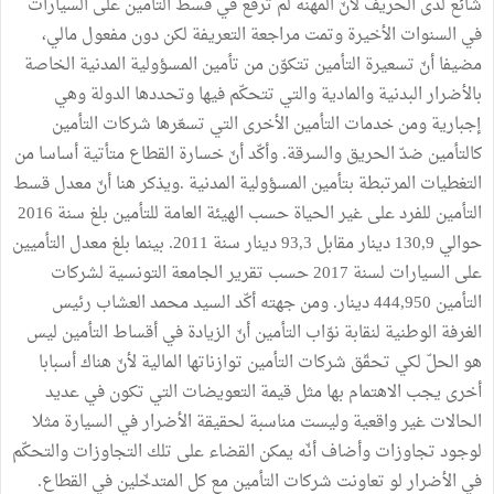
شائع لدى الحريف لأنّ المهنة لم ترفع في قسط التأمين على السيارات
في السنوات الأخيرة وتمت مراجعة التعريفة لكن دون مفعول مالي،
مضيفا أنّ تسعيرة التأمين تتكوّن من تأمين المسؤولية المدنية الخاصة
بالأضرار البدنية والمادية والتي تتحكّم فيها وتحددها الدولة وهي
إجبارية ومن خدمات التأمين الأخرى التي تسعّرها شركات التأمين
كالتأمين ضدّ الحريق والسرقة. وأكّد أنّ خسارة القطاع متأتية أساسا من
التغطيات المرتبطة بتأمين المسؤولية المدنية .ويذكر هنا أنّ معدل قسط
التأمين للفرد على غير الحياة حسب الهيئة العامة للتأمين بلغ سنة 2016
حوالي 130,9 دينار مقابل 93,3 دينار سنة 2011. بينما بلغ معدل التأميين
على السيارات لسنة 2017 حسب تقرير الجامعة التونسية لشركات
التأمين 444,950 دينار. ومن جهته أكّد السيد محمد العشاب رئيس
الغرفة الوطنية لنقابة نوّاب التأمين أنّ الزيادة في أقساط التأمين ليس
هو الحلّ لكي تحقّق شركات التأمين توازناتها المالية لأنّ هناك أسبابا
أخرى يجب الاهتمام بها مثل قيمة التعويضات التي تكون في عديد
الحالات غير واقعية وليست مناسبة لحقيقة الأضرار في السيارة مثلا
لوجود تجاوزات وأضاف أنّه يمكن القضاء على تلك التجاوزات والتحكّم
في الأضرار لو تعاونت شركات التأمين مع كل المتدخّلين في القطاع.