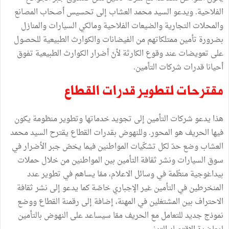
الفلاحية. ويدعو السيد محمد العشاب إلى تحسيس أصحاب المصانع
والمحلات التجارية والضيعات الفلاحية ومالكي السيارات والمنازل
بضرورة تأمين ممتلكاتهم من الفيضانات والكوارث الطبيعية للحصول
على تعويضات عند وقوع الكارثة لأنّ أضرار الكوارث الطبيعية تفوق
أحيانا قدرات شركات التأمين.
مقترحات لتطوير قدرات القطاع
هذا يدعو شركات التأمين إلى تجويد خدماتها وتطوير منظومة يكون
فيها الحريف هو المحور. وللنهوض بقدرات القطاع يقترح السيد محمد
العشاب وضع حدّ لكل تشكّيات المواطنين فيما يخصّ جبر الأضرار في
سوق السيارات ونشر ثقافة التأمين بين المواطنين من خلال حملات
بيداغوجية منظّمة في وسائل الاعلام، ممّا يساهم في تطوير عدد
المنخرطين في التأمين غير الإجباري خاصّة كما يدعو إلى نشر ثقافة
الاحتراف بين المشتغلين في المهنة، إضافة إلى رقمنة القطاع ووضع
نموذج جديد للتعامل مع الحريف ممّا سيساعد على النهوض بالتأمين