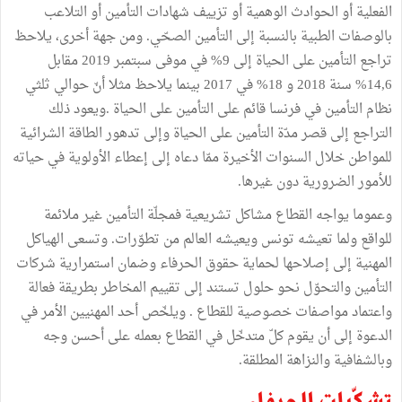
الفعلية أو الحوادث الوهمية أو تزييف شهادات التأمين أو التلاعب
بالوصفات الطبية بالنسبة إلى التأمين الصحّي. ومن جهة أخرى، يلاحظ
تراجع التأمين على الحياة إلى 9% في موفى سبتمبر 2019 مقابل
14,6% سنة 2018 و 18% في 2017 بينما يلاحظ مثلا أنّ حوالي ثلثي
نظام التأمين في فرنسا قائم على التأمين على الحياة .ويعود ذلك
التراجع إلى قصر مدّة التأمين على الحياة وإلى تدهور الطاقة الشرائية
للمواطن خلال السنوات الأخيرة ممّا دعاه إلى إعطاء الأولوية في حياته
للأمور الضرورية دون غيرها.
وعموما يواجه القطاع مشاكل تشريعية فمجلّة التأمين غير ملائمة
للواقع ولما تعيشه تونس ويعيشه العالم من تطوّرات. وتسعى الهياكل
المهنية إلى إصلاحها لحماية حقوق الحرفاء وضمان استمرارية شركات
التأمين والتحوّل نحو حلول تستند إلى تقييم المخاطر بطريقة فعالة
واعتماد مواصفات خصوصية للقطاع . ويلخّص أحد المهنيين الأمر في
الدعوة إلى أن يقوم كلّ متدخّل في القطاع بعمله على أحسن وجه
وبالشفافية والنزاهة المطلقة.
تشكّيات الحرفاء