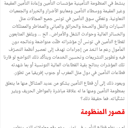
ينشط في المنظـومة التـأمينية مؤسّسات التأمين وإعادة التأمين المقيمة
وغير المقيمة ووسطاء التأمين ومعاينو الأضرار والخبراء والجمعيات
التعاونية. وتغطّي سوق التأمين في تونس جميع المجالات مثل
السيارات والنقل والصحة والحرائق والمباني والمخاطر والممتلكات
والخسائر المالية وحوادث الشغل والأمراض.. الخ ... ويتّفق المتابعون
لقطاع التأمين في تونس أنّ مؤشراته ظلّت متواضعة ونتائجه دون
المأمول رغم ما اتخذ من إجراءات تهدف إلى تعصير أنظمة التصرّف
فيه وتطوير التشريعات وتحسين الخدمات ويتأكّد ذلك التواضع لو قارنا
تلك المؤشرات بنتائج بقية القطاعات المالية التونسية أو بما شهدته
قطاعات التأمين في دول مثل المغرب أو جنوب إفريقيا من تطوّر.
ويعود ذلك إلى أنّ قطاع التأمين يشكو من عديد المشاكل منها ما يتعلق
بمنظومة التأمين ومنها ما له علاقة مباشرة بالمواطن الحريف ويثير
تشكّياته. فما حقيقة ذلك؟
قصور المنظومة
لم يستطع قطاع التأمين في تونس رغم رقم معاملاته الذي يتطور