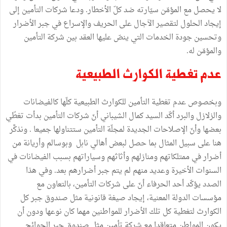
لا يحصل مع المؤمّن سيّارته ضد كلّ الأخطار. ودعا شركات التأمين إلى
إيجاد الحلول لتقصير الآجال على الحريف والإسراع في جبر الأضرار
وتحسين جودة الخدمات التي ينصّ عليها العقد بين شركة التأمين
والمؤمّن له.
عدم تغطية الكوارث الطبيعية
وبخصوص عدم تغطية التأمين للكوارث الطبيعية كلّها كالفيضانات
والزلازل والبرد أكّد السيد كمال الشيباني أنّ شركات التأمين بدأت تغطّي
بعضها وأنّ الإصلاحات الجديدة لمجلّة التأمين ستتناولها جميعا . ونذكَّر
هنا على سبيل المثال بما حصل لبعض أهالي نابل وبوسالم وأريانة من
أضرار في ممتلكاتهم ومنازلهم وأثاثهم وسياراتهم بسبب الفيضانات في
السنوات الأخيرة وعديد منهم لم يتم جبر أضرارهم بعد. وفي هذا
الصدد يؤكّد أحد الحرفاء أنّ على شركات التأمين، بالتعاون مع
مؤسسات الدولة المعنية، إيجاد صيغة قانونية مثل صندوق جبر كل
الكوارث لتغطية كل تلك الأضرار للمواطنين مهما كان نوعها ودون أن
يكون المواطن متعاقدا مع شركة تأمين مثل صندوق جبر الجوائح