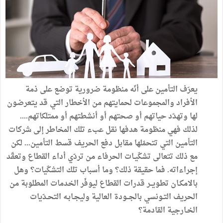
يعرَف التأمين على أنّه منظومة ضرورية توضع على ذمة
الأفراد والمجموعات لحمايتهم من الأخطار التي قد يتعرضون
لها وتهدّد حياتهم أو صحتهم أو أنشطتهم أو ممتلكاتهم....
لذلك فهي منظومة هدفها نقل عبء تلك المخاطر إلى شركات
التأمين التي تتحمّلها مقابل دفع الحريف قسط التأمين... لكن
مع ذلك تتعالى تشكّيـات الحرفاء من تردّي أداء القطاع وتعقّد
إجراءاته. فما حقيقة ذلك؟ وما أسباب تلك التشكّيات؟ وهل
بالامكـان تطويــر قدرات القطاع ليوفّر الخدمات المطلوبة من
الحريف التـونسي بالجــودة العالية وليجـابـه التحـدّيات
الخـارجية القادمة؟