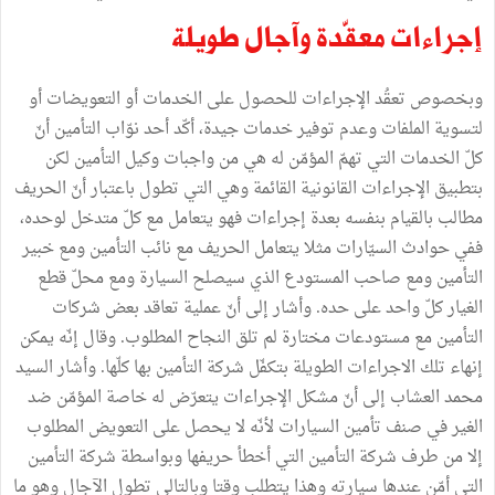
إجراءات معقّدة وآجال طويلة
وبخصوص تعقُد الإجراءات للحصول على الخدمات أو التعويضات أو
لتسوية الملفات وعدم توفير خدمات جيدة، أكّد أحد نوّاب التأمين أنّ
كلّ الخدمات التي تهمّ المؤمّن له هي من واجبات وكيل التأمين لكن
بتطبيق الإجراءات القانونية القائمة وهي التي تطول باعتبار أنّ الحريف
مطالب بالقيام بنفسه بعدة إجراءات فهو يتعامل مع كلّ متدخل لوحده،
ففي حوادث السيّارات مثلا يتعامل الحريف مع نائب التأمين ومع خبير
التأمين ومع صاحب المستودع الذي سيصلح السيارة ومع محلّ قطع
الغيار كلّ واحد على حده. وأشار إلى أنّ عملية تعاقد بعض شركات
التأمين مع مستودعات مختارة لم تلق النجاح المطلوب. وقال إنّه يمكن
إنهاء تلك الاجراءات الطويلة بتكفّل شركة التأمين بها كلّها. وأشار السيد
محمد العشاب إلى أنّ مشكل الإجراءات يتعرّض له خاصة المؤمّن ضد
الغير في صنف تأمين السيارات لأنّه لا يحصل على التعويض المطلوب
إلا من طرف شركة التأمين التي أخطأ حريفها وبواسطة شركة التأمين
التي أمّن عندها سيارته وهذا يتطلب وقتا وبالتالي تطول الآجال وهو ما