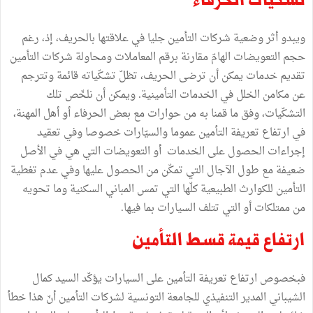
ويبدو أثر وضعية شركات التأمين جليا في علاقتها بالحريف، إذ، رغم
حجم التعويضات الهامّ مقارنة برقم المعاملات ومحاولة شركات التأمين
تقديم خدمات يمكن أن ترضى الحريف، تظلّ تشكّياته قائمة وتترجم
عن مكامن الخلل في الخدمات التأمينية. ويمكن أن نلخّص تلك
التشكّيات، وفق ما قمنا به من حوارات مع بعض الحرفاء أو أهل المهنة،
في ارتفاع تعريفة التأمين عموما والسيّارات خصوصا وفي تعقيد
إجراءات الحصول على الخدمات أو التعويضات التي هي في الأصل
ضعيفة مع طول الآجال التي تمكّن من الحصول عليها وفي عدم تغطية
التأمين للكوارث الطبيعية كلّها التي تمس المباني السكنية وما تحويه
من ممتلكات أو التي تتلف السيارات بما فيها.
ارتفاع قيمة قسط التأمين
فبخصوص ارتفاع تعريفة التأمين على السيارات يؤكّد السيد كمال
الشيباني المدير التنفيذي للجامعة التونسية لشركات التأمين أنّ هذا خطأ