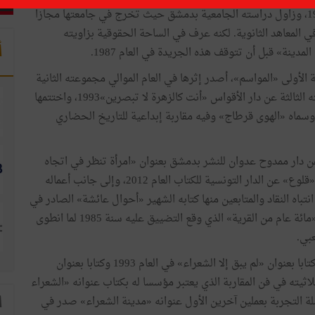
ولد الفقيد في بلدة زرمدين بالساحل التونسي في العام 1946، وزاول دراسته الجامعية بدمشق حيث تخرج في جامعتها مجازا
ي المعاهد الثانوية. لكنه عرف في الساحة الحقوقية بزاويته
أ
ينة» قبل أن تتوقف هذه الجريدة في العام 1987.
 العام 1980 بمجموعته الشعرية الأولى «المواسم»، أصدر إثرها في العام الموالي مجموعته الثانية
«المواسم» ببيروت، ودشن عقد التسعينات بإصدار مجموعته الثالثة عن دار الأقواس «أنت كالزهرة لا تبصرين»1993، واختتمها
وسماه «الهوى قرطاج» وفيه مقاربة إبداعية للتاريخ الحضاري
العام 2010 مجموعة شعرية عن دار ممدوح عدوان للنشر بدمشق بعنوان «امرأة تنظر في اتجاه
الماء من فوق الجبل» وأصدر في تونس مجموعته الأخيرة «قلوع» عن الدار التونسية للكتاب العام 2012، وإلى جانب أعماله
نتباه النقاد والمتابعين منها كتابه الشهير «أحوال عائشة» الصادر في
طبعة أولى سنة 1983 وطبعة ثانية في العام 2012، وكتابه «مائة عام من القرية» الذي وقع التضييق عليه سنة 1985 لما انطوى
بي.
في مجال المقاربات النقدية الإبداعية نشر محمد بن صالح كتابا بعنوان «لم يبق إلا الشعراء» في العام 1993 وكتابا بعنوان
ليمين وعلى اليسار الشعراء» 1994 واكتملتثلاثيته في فن المقاربة الذي يعتبر مؤسسا له بكتاب عنوانه «الشعراء
 توقف عاد إلى مواصلة التجربة بعملين آخرين الأول عنوانه «مدينة الشعراء» صدر في
ا