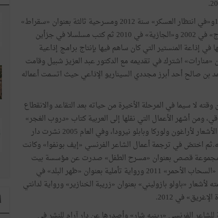
كتب محمد بن صالح في المسرح «البحر والصفصاف» 1996و«في انتظار العسكر» سنة 2012 ومسرحية ثالثة بعنوان «سقراط»
في 2013، وكتب في المسرح الإذاعي مسلسل «الهوى قرطاج» في 2002 و«الجازية» في 2010 ثم كتب مسلسلا في جزأين
تم تنفيذها كلها في إذاعة المنستير التي كان ساهم فيها بإنتاج برامج إذاعية
ن «منارات» اشترك في تقديمه مع الدكتور عبد العزيز شبيل وقامت
مد بن صالح أحد أبرز مجددي السيناريو الإذاعي حيث اتسمت أعماله
قته لا سيما في المرحلة الأخيرة من حياته بعد التقاعد والانقطاع
قي، ومن أشهر الأعمال التي نقلها إلى العربية كتاب «دروب الغجر»
الصادر في طبعتين 1982و2013 وهي مجموعة مختارة من الأشعار لأراغون ولوركا وبابلو نيرودا، وفي العام 2005 نشرت دار
شه.ثم اختصّ في ترجمة أعمال الشاعر الفرنسي «إيف بونفوا» وكانت
» ومجموعة قصص بعنوان «مسرح الطفل» صدرت عن مؤسسة بيت
الحكمة سنة 2008، ثم أنجز مقاربة لأعمال «بونفوا» بعنوان «السحاب الأحمر» 2011 ورواية تأملية بعنوان «ظهر البلد» في
في 2009 عن دار الجمل ترجمته لأشعار «باولو بازوليني» بعنوان «زريبة الخنازير» ورواية لدانتي
غريق» في 2012.
ا
 للشاعر الفرنسي «رينيه شار» وأصدرها عن دار آرام للنشر في