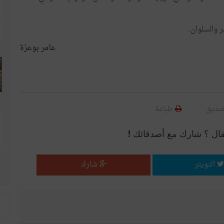
 والسلوان.
عامر بوعزة
صديق
طباعة
قال ؟ شارك مع أصدقائك !
التويتر
شارك