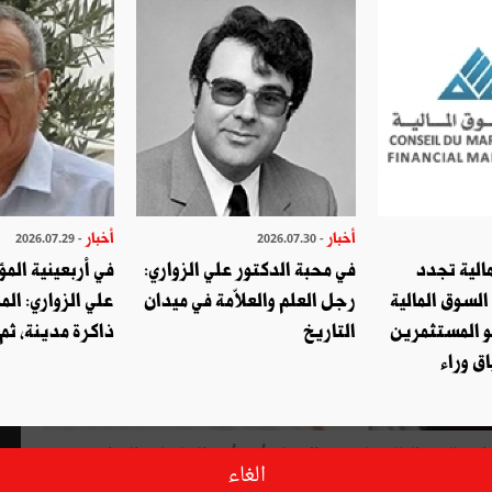
أخبار
أخبار
- 2026.07.29
- 2026.07.30
الية تجدد
في محبة الدكتور علي الزواري:
في أربعينية المؤ
السوق المالية
رجل العلم والعلاّمة في ميدان
علي الزواري: الم
و المستثمرين
التاريخ
ذاكرة مدينة، ثم
ق وراء
لساحة الثقافية والحقوقية يوم 10 ديسمبر2019 الموافق لليوم العالمي لحقوق الانسان أحد أبرز المناضلين الوطنيين في
الغاء
فكر التونسي محمد بن صالح عن عمر يناهز ثلاثة وسبعين عاما.