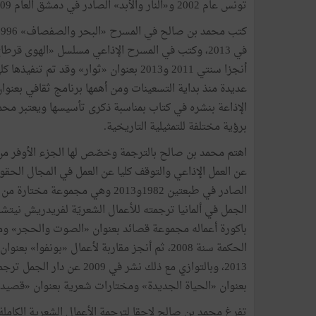
تونس عام 2002 و«النار والأبد» الصادر في دمشق العام 2009.
أنجزا سنتي 2011 و2013 بعنوان «ثوار» وقد 
عديدة منذ بداية التسعينات ومن أهمها برنامج ثقافي بعنوا
الإذاعة بنشره في كتاب بمناسبة ذكرى تأسيسها ويعتبر مح
برؤية مختلفة للتمثيلية التاريخية.
اهتم محمد بن صالح بالترجمة وخصّص لها الجزء الأوفر من و
عن العمل الإذاعي والتوقف كليا عن العمل في المجال الحقو
الجمل في ألمانيا ترجمته للأعمال الشعريّة لفريدريش نيت
باكورة أعماله مجموعة قصائد بعنوان «الصوت والحجر
2013، وبالتوازي مع ذلك نشر 
بعنوان «الحياة الجديدة» ومختارات شعرية بعنوان «قصيدة الإ
تفرغ محمد بن صالح لاحقا لترجمة الأعمال الشعرية الكاملة