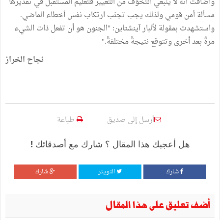
وأضافت أنّه لا ينبغي التخوّف من التغيير فتعليم المستقبل في تقديرها
مسألة أمن قومي ولذلك يجب تجنّب ارتكاب نفس أخطاء الماضي.
واستشهدت بمقولة لألبار آينشتاين: "الجنون هو أن تفعل ذات الشيء
مرةً بعد أخرى وتتوقع نتيجةً مختلفةً."
نجاح الخراز
أرسل إلى صديق
طباعة
هل أعجبك هذا المقال ؟ شارك مع أصدقائك !
شارك
التويتر
شارك
أضف تعليق على هذا المقال