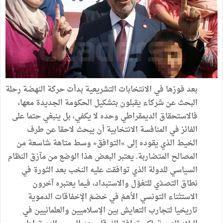
بعد فوزها في الانتخابات التشريعية بدأت حركة النهضة رحلة
البحث عن شركاء يقبلون بتشكيل الحكومة الجديدة معها،
فالاستحقاق الديمقراطي وحده لا يكفي، بل ينبغي حتما على
الفائز في المنافسة الانتخابية أن يبحث لاحقا عن طرف
الخيط الذي يقوده إلى »التوافق« وسط متاهة شاسعة من
المصالح المتضاربة. يعتبر البعض هذا الوضع من مآزق النظام
السياسي للدولة الذي توافقت عليه النخب بعد الثورة في
نطاق التصدّي للتغوّل والاستبداد، فيما يعتبره آخرون
الاستثناء التونسي الأهمّ في خضمّ الإخفاقات الدموية
تاريخيا لتجارب التعايش بين الإسلاميين والعلمانيين في