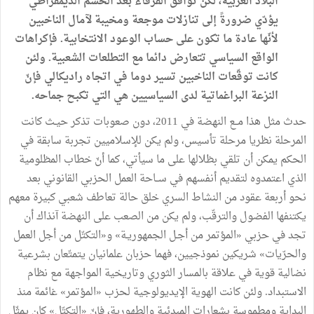
البلاد العربية، لكن توافق الفرقاء بعد الحسم الديمقراطي
يؤدّي ضرورةً إلى تنازلات موجعة ومخيبة لآمال الناخبين
لأنّها عادة ما تكون على حساب الوعود الانتخابية. فإكراهات
الواقع السياسي تتعارض دائما مع التطلعات الشعبية. ولئن
كانت توقّعات الناخبين تسير دوما في اتجاه راديكالي فإنّ
النزعة البراغماتية لدى السياسيين هي التي تكبح جماحه.
حدث مثل هذا مــع النهضة في 2011، دون صعوبات تذكر حيـث كانت
المرحلة نظريا مرحلة تأسيس، ولم يكن للإسلاميين تجربة سابقة في
الحكم يمكن أن تلقي بظلالها على ما سيأتي، كما أنّ خطاب المظلومية
الذي اعتمدوه لتقديم أنفسهم في ســاحة العمل الحزبي القانوني بعد
نحو أربعة عقود من النشاط السري خلق حالة تعاطف شعبي كبيرة معهم
يكتنفها الفضول والترقّب، ولم يكن من الصعب على النهضة آنذاك أن
تجد في حزبي «المؤتمر من أجـل الجمهوريـة» و«التكتّل من أجل العمل
والحرّيات» شريكين نموذجيين، فهما حزبان علمانيان يتمتّعان بشرعية
نضالية قوية في علاقة بالمسار الثوري وتاريخية المواجهة مع نظام
الاستبداد. ولئن كانت الهوية الإيديولوجية لحزب «المؤتمر» غائمة منذ
البداية ومطموسة بشعارات المبدئية والطهورية، فإنّ «التكتّل» كان يمثّل