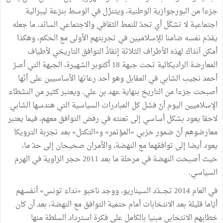
جزءا من البورجوازية الوطنية، ويتنزّل في الوسط بنزعة ليبرالية
اجتماعية لا تشكّل أي تحدّ للنمط الثقافي والاجتماعي السائد، ما جعله
يقدّم نفسه ضامنا للإسلاميين في تجربتهم الأولى مع الحكم، وهكذا
أمكن آنذاك لهذه الأطراف الثلاثة إنقاذُ التوافق التاريخي لأطياف
المعارضة الراديكالية تحت جبهة 18 أكتوبر الشهيرة، الجبهة التي أصرّ
أحمد نجيب الشابي في المقابل وهو أحد رعاتها الأساسيين على أنّها
أصبحت جزءا من التاريخ بنهاية عهد بن علي. ويعتبر كثير من النشطاء
الإسلاميين اليوم أنّ فشل كل المبادرات السياسية التي هندسها الشابي
لاحقا يعود بشكل أساسي إلى تعنته في رفض التوافق معهم، فيما يعتبر
معارضوهم أنّ ضمور حزبي «المؤتمر» و«التكتل» بعد تجربة الترويكا
يعود أيضا إلى توافقهما مع النهضة، والأمران صحيحان إلى حدّ ما،
حيث أصبحت النهضة في مرحلة ما بعد 2011 حجر الزاوية في الهرم
السياسي.
في العام 2014 تجـــدّد السيناريو، ووجد ناخبو «نداء تونس» أنفسهم
أيّاما قليلة بعد الانتخابات أمام حتمية التوافق مع النهضة، بعد أن كان
خطابهم الانتخابي مبنيا بالكامل على فكرة استرداد السلطة منها