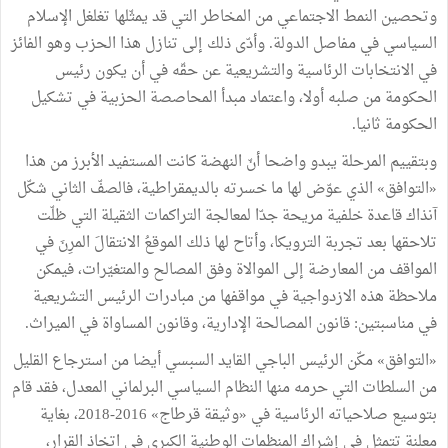
وتحصين النمط الاجتماعي من المخاطر التي قد يمثّلها تغلغل الإسلام
السياسي في مفاصل الدولة. وأدّى ذلك إلى تنازل هذا الحزب وهو الفائز
في الانتخابات الرئاسية والتشريعية عن حقّه في أن يكون رئيس
الحكومة من صلبه أولا، واعتماد مبدأ المحاصصة الحزبية في تشكيل
الحكومة ثانيا.
وبتقييم المرحلة يبدو واضحا أنّ النهضة كانت المستفيد الأبرز من هذا
«التوافق» الذي عوّض لها ما خسرته بالديمقراطية، فالصفّ الثاني شكّل
آنذاك قاعدة خلفية مريحة جدّا لمعالجة التراكمات الثقيلة التي ظلّت
تلاحقها بعد تجربة الترويكا، وأتاح لها ذلك الموقعُ الانتقالَ المرِنَ في
المواقف من المعارضة إلى الموالاة وفق المصالح والمتغيّرات، فيمكن
ملاحظة هذه الازدواجية في مواقفها من مبادرات الرئيس التشريعية
في مناسبتين: قانون المصالحة الإدارية، وقانون المساواة في الميراث.
«التوافق» مكّن الرئيس الباجي القايد السبسي أيضا من استرجاع القليل
من السلطات التي حرمه منها النظام السياسي البرلماني المعدل، فقد قام
بتوسيع صلاحياته الرئاسية في «وثيقة قرطاج» 2016-2018، بغاية
معلنة تتمثل في إشراك المنظمات الوطنية الكبرى في اتخاذ القرار،