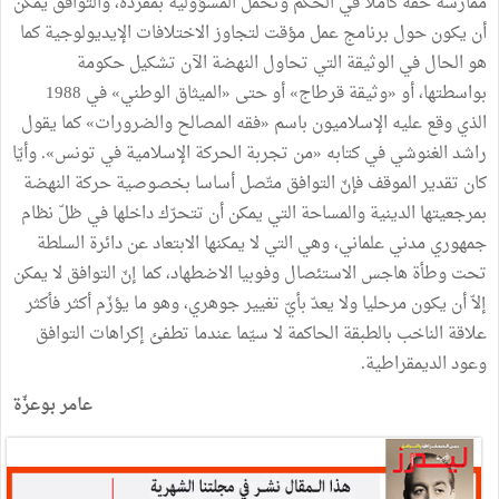
ممارسة حقه كاملا في الحكم وتحمّل المسؤولية بمفرده، والتوافق يمكن
أن يكون حول برنامج عمل مؤقت لتجاوز الاختلافات الإيديولوجية كما
هو الحال في الوثيقة التي تحاول النهضة الآن تشكيل حكومة
بواسطتها، أو «وثيقة قرطاج» أو حتى «الميثاق الوطني» في 1988
الذي وقع عليه الإسلاميون باسم «فقه المصالح والضرورات» كما يقول
راشد الغنوشي في كتابه «من تجربة الحركة الإسلامية في تونس». وأيّا
كان تقدير الموقف فإنّ التوافق متّصل أساسا بخصوصية حركة النهضة
بمرجعيتها الدينية والمساحة التي يمكن أن تتحرّك داخلها في ظلّ نظام
جمهوري مدني علماني، وهي التي لا يمكنها الابتعاد عن دائرة السلطة
تحت وطأة هاجس الاستئصال وفوبيا الاضطهاد، كما إنّ التوافق لا يمكن
إلاّ أن يكون مرحليا ولا يعدّ بأيّ تغيير جوهري، وهو ما يؤزّم أكثر فأكثر
علاقة الناخب بالطبقة الحاكمة لا سيّما عندما تطفئ إكراهات التوافق
وعود الديمقراطية.
عامر بوعزّة