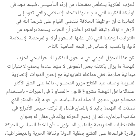
الحزب الفكرية يتخلّص بمقتضاه من إرثه التأسيسي، فبينما نجد في
الوثيقة الفكرية التي قام عليها الاتجاه الإسلامي والتي تعود إلى
الثمانينات أنّ «وظيفة الخلافة تقتضي القيام على شريعة الله في
الأرض» تؤكّد وثيقة المؤتمر العاشر أنّ الحزب يستمدّ برامجه من
«الثوابت الوطنية التي نصّ عليها الدستور أوّلا، والمرجعية الإسلامية
ثانيا، والكسب الإنساني في قيمه السامية ثالثا».
لكنّ هذا التحوّل النوعي في مستوى التفكير الاستراتيجي لحزب
النهضة ما يزال يكتنفه بعض الغموض لا سيّما عندما يخضع لاختبارات
ميدانية صارمة، ففي مداخلة تلفزيونية مع إحدى القنوات الإخبارية
العــــربية وصــف عبد الفتاح مورو المحسوب دائما على الشقّ الأكثر
اعتدالا داخل النهضة مشروعَ قانون «المساواة في الميراث» باستخدام
مصطلح ديني دعــوي لا صلة له بالسياسة، في قوله إنّه «المنكر الذي
تصدّت له النهضة باليد لا باللسان فقط، إذ تركته حبيس الأدراج في
مكاتب البرلمان». كما إنّ زعيم الحركة يؤكّد في مقال له بعنوان
«الانتخابات التشريعية والتغيير المسؤول» «أنّ الخط السياسي للحركة
وقدرة قواعدها على التشبّع بعقلية الدولة وثقافة الحرية والديمقراطية،