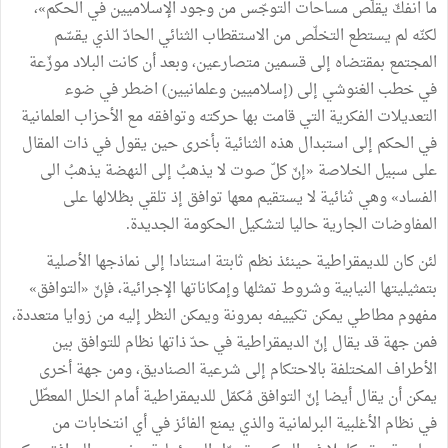
ما انفكّ يقلّص مساحات التوجّس من وجود الإسلاميين في الحكم»،
لكنّه لم يستطع التخلّص من الاستقطاب الثنائي الحادّ الذي يقسّم
المجتمع بمقتضاه إلى قسمين متصارعين، وبعد أن كانت البلاد موزّعة
في خطب الغنوشي إلى (إسلاميين وعلمانيين) اضطر في ضوء
التعديلات الفكرية التي قامت بها حركته وتوافقه مع الأحزاب العلمانية
في الحكم إلى استبدال هذه الثنائية بأخرى حين يقول في ذات المقال
على سبيل الخلاصة «إنّ كلّ صوت لا يذهبُ إلى النهضة يذهبُ الى
الفساد» وهي ثنائية لا يستقيم معها توافق إذ تلقي بظلالها على
المفاوضات الجارية حاليا لتشكيل الحكومة الجديدة.
لئن كان للديمقراطية حينئذ نظم ثابتة استنادا إلى نماذجها الأصلية
بتمثيليتها النيابية وشروط تمثلها وإمكاناتها الإجرائية، فإنّ «التوافق»
مفهوم مطاطي يمكن تكييفه بمرونة ويمكن النظر إليه من زوايا متعددة،
فمن جهة قد يقال إنّ الديمقراطية في حدّ ذاتها نظام للتوافق بين
الأطراف المختلفة بالاحتكام إلى شرعية الصناديق، ومن جهة أخرى
يمكن أن يقال أيضا إنّ التوافق مُكمّل للديمقراطية أمام الخلل المعطّل
في نظام الأغلبية البرلمانية والذي يمنع الفائز في أي انتخابات من