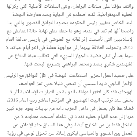
والتفّ مؤقتا على سلطات البرلمان، وهي السلطات الأصلية التي ركزتها
العملية الديمقراطية، لكنه اصطدم في النهاية وعند معارضة النهضة
البند الخاص بتغيير رئيس الحكومة بحدود التوافق القصوى والتي بدا
واضحا أنّها لم تعد في يديه، وهو ما جعله يعلن نهاية حالة التعايش مع
الإسلاميين التي تأسست إثر لقائه مع الغنوشي في باريس صائفة العام
2013، وتحولت العلاقة بينهما إلى مواجهة معلنة في آخر أيام حياته، لا
سيما بعد أن تبنّى قضية «الجهاز السري» التي تطالب هيئة الدفاع عن
الشهيدين شكري بلعيد ومحمد البراهمي بتسريع البحث فيها.
على صعيد العمل الحزبي استطاعت النهضة في ظلّ التوافق مع الرئيس
الرّاحل الباجي قايد السبسي أن تنحني قليلا حتى تمرّ العواصف
الهوجاء، فقد كان لتغيّر المواقف الدولية من التيارات الإسلامية أثر لا
يخفى عند ترتيب البيت النهضوي في المؤتمر العاشر ربيع العام 2016،
فضلا عمّا كان يعتمل في داخل الحزب ذاته من تباينات يعود جزء كبير
منها إلى عدم القيام بعملية نقد ذاتي شاملة أصبحت مطلوبة لا من
الداخل فقط بل من الخارج أيضا، وفي هذا السياق جاء الإعلان عن
الفصل بين الدعوي والسياسي ليكون إعلانا عن تحوّل نوعي في رؤية