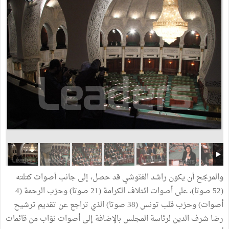
والمرجّح أن يكون راشد الغنّوشي قد حصل، إلى جانب أصوات كتلته
(52 صوتا)، على أصوات ائتلاف الكرامة (21 صوتا) وحزب الرحمة (4
أصوات) وحزب قلب تونس (38 صوتا) الذي تراجع عن تقديم ترشيح
رضا شرف الدين لرئاسة المجلس بالإضافة إلى أصوات نوّاب من قائمات