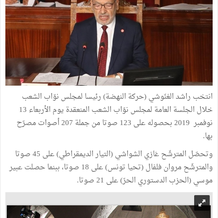
انتخب راشد الغنّوشي (حركة النهضة) رئيسا لمجلس نوّاب الشعب
خلال الجلسة العامة لمجلس نوّاب الشعب المنعقدة يوم الأربعاء 13
نوفمبر 2019 بحصوله على 123 صوتا من جملة 207 أصوات مصرّح
بها.
وتحصّل المترشّح غازي الشواشي (التيار الديمقراطي) على 45 صوتا
والمترشّح مروان فلفال (تحيا تونس) على 18 صوتا، ببنما حصلت عبير
موسي (الحزب الدستوري الحرّ) على 21 صوتا.