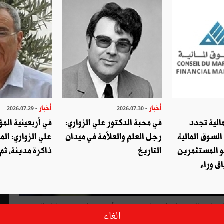
أخبار
أخبار
- 2026.07.29
- 2026.07.30
الية تجدد
في محبة الدكتور علي الزواري:
في أربعينية المؤ
السوق المالية
رجل العلم والعلاّمة في ميدان
علي الزواري: الم
و المستثمرين
التاريخ
ذاكرة مدينة، ثم
ق وراء
لبغدادي الذي قتل إثر عملية عسكرية أمريكية استهدفته ليلة السبت
الغاء