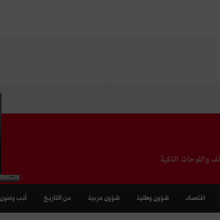
تف واللوحات الذكية
اقتصاد
شؤون وطنية
شؤون عربية
من التاريخ
أدب وفنون