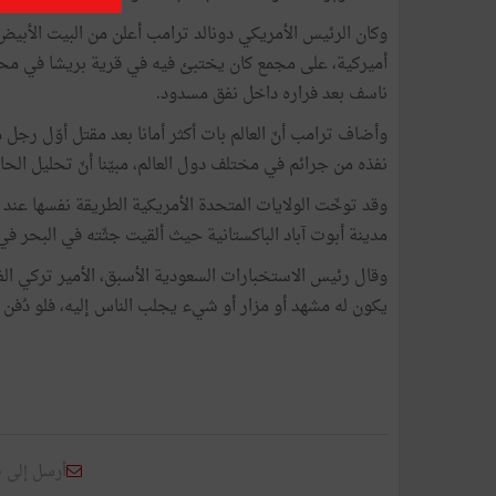
وكان الرئيس الأمريكي دونالد ترامب أعلن من البيت الأبيض
أميركية، على مجمع كان يختبئ فيه في قرية بريشا في مح
ناسف بعد فراره داخل نفق مسدود.
وأضاف ترامب أنّ العالم بات أكثر أمانا بعد مقتل أوّل رجل
نفذه من جرائم في مختلف دول العالم، مبيّنا أنّ تحليل الحام
مدينة أبوت آباد الباكستانية حيث ألقيت جثّته في البحر ف
يكون له مشهد أو مزار أو شيء يجلب الناس إليه، فلو دُفن ف
أرسل إلى 