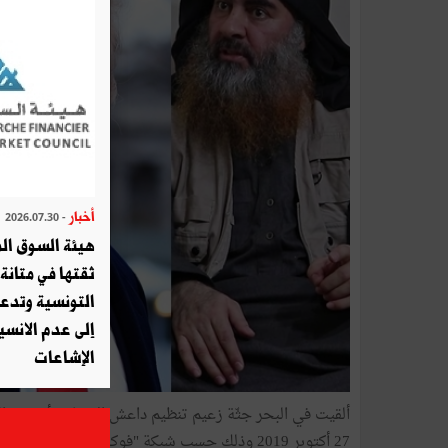
أخبار
- 2026.07.30
هيئة السوق الم
ثقتها في متانة 
التونسية وتدع
إلى عدم الانسيا
الإشاعات
ألقيت في البحر جثّة زعيم تنظيم داعش الإرهابي أبو بكر ا
27 أكتوبر 2019 وذلك حسب شبكة "فوكس نيوز"الأمريكية.