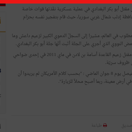
 مقتل أبو بكر البغدادي في عملية عسكرية نفّذتها قوات خاصة
افظة إدلب شمال غربي سوريا، حيث قام بتفجير نفسه بحزام
أ
 مطلوب في العالم، مشيرا إلى السجلّ الدموي الكبير لزعيم داعش وما
ض النووي الذي أجري على الجثّة أثبت أنّها جثّة أبو بكر البغدادي.
وقد توخّت الولايات المتحدة الأمريكية الطريقة نفسها عند مقتل زعيم القاعدة أسامة بن لادن في ماي 2011 في إحدى ضواحي
ي ظروف سريّة.
وقال رئيس الاستخبارات السعودية الأسبق، الأمير تركي الفيصل يوم 8 جوان الماضي : "بحسب كلام الأمريكان لم يريدوا أن
ي أرض معينة، ربما أصبح محلاً للزيارة".
صديق
طباعة
ا