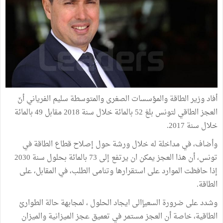
أفاد وزير الطاقة والمؤسسات الصغرى والمتوسطة سليم الفرياني أنّ
العجز الطاقي لتونس بلغ 52 بالمائة خلال سنة 2018 مقابل 49 بالمائة
خلال سنة 2017.
وأضاف، في مداخلة له خلال ورشة حول إصلاح قطاع الطاقة في
تونس، أن هذا العجز يمكن ان يرتفع إلى 73 بالمائة بحلول سنة 2030
إذا حافظت الموارد على استقرارها وتنامى الطلب، في المقابل، على
الطاقة.
وشدد على ضرورة السعيإالى ايجاد الحلول ، لمجابهة حالة الطوارئ
الطاقية، خاصة أن العجز مستمر في تعميق عجز الميزانية والميزان