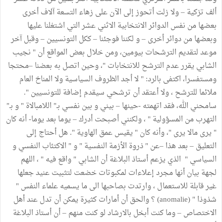
ألف تزكية – ولا زلت أتحوز إلى الآن على زهاء التسعة آلاف أخرى
بعضها من نفس الدوائر الانتخابية الاثني عشر التي اشتغلنا عليها
وبعضها من دوائر أخرى – و لكننا فوجئنا – ككل التونسيين – وقبل آخر
موعد لتقديم الترشحات بيومين، ومن خلال بعض المواقع أن " نجيب
الشابي يقرر عدم الترشح للانتخابات "، وحين اتصل به بعضنا –محتجا
ومستفسرا، اكتفى بالرد: " لا أجد الظروف السياسية ولا المناخ العام
ملائما للترشح ، ولا أعتقد أن ترشحي سيقدم إضافة للتونسيين ".
سامحني الله، فقد اتهمته -حينها – بيني و بين نفسي بـ" اللامبالاة " و بـ"
التهرب من المسؤولية " ، ولكنني أصبحت أدرك – يوما بعد يوما- أنه كان
" يرى مالا يرى "، وأنه كان " يقيس عمق الهاوية ". هل أحتاج إلى
التعليق – بعد هذا –عن " ذروة الأزمة النفسية " و " الاكتئاب النفسي و
السياسي " الذي يزعم أستاذ البلاغة أن الشابي " واقع فيه " ، اللهم
لجهة بيان أنها مجرد إعلاءات لمكبوتات خضعت لتثبيت عنيد جعلها
غير قابلة للاستعمال ، وارتدت بصاحبها الى ما يسميه علماء النفس "
شذوذا " (anomalie) ؟ والحق أن أمارات كثيرة يمكن أن تدل عند أهل
الاختصاص – وما كنت أبخل بالارشاد لو كنت منهم – أن أستاذ البلاغة