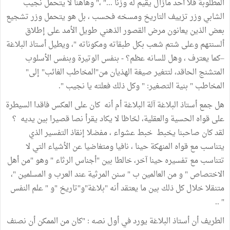
المطلوبة فلا أحد مازال يقيم له وزنا ..." ،" وهاهنا لا يتحمل نجيب
الشابي وزر تزييف التاريخ ومسخه فحسب ، بل هو يتحمل وزر تشجيع
بعض الذين يعانون مرض القصور الذهني طويل الأمد على إطلاق
ألسنتهم وعلى شتم شعب بكل طبقاته ومكوناته "، ويطيل أستاذ البلاغة
–كما يعترف ، وهل للسانه عظم؟ - بنفس الوتيرة وبنفس الأسلوب
المتشنج الحاقد، لتتغير صيغة الهذيان من"المخاطب الغائب" إلى"
المخاطب " بنية التصغير: " وكل ذلك فعلته يا نجيب ".
هل جمع أستاذ البلاغة آلة البلاغة أم أنه كان على العكس فاقدا السيطرة
على قواه الحسية والعقلية، لحّاظا لا يكاد يقرأ نصا قصيرا بين يديه ؟
لقد كان صاحبنا يخبط خبط عشواء ، مفضلا إنقاذ التفسير الذي
يتناسب مع قواه المنهكة حينا ، نافيا ومتغاضيا عن الأشياء التي لا
تتناسب مع تفسيره حينا آخر، خالطا بين "أجناس الرثاء " وهو "من أهل
الاختصاص " و من العالمين ب " سنن المرثية عند العرب و المسلمين "،
متنقلا خلال كل ذلك بين ما يعتقد أنه "بلاغة"و"تاريخ "و " علم النفس
" ..
الطريف أن أستاذ البلاغة يورد في أول نصه : "كان من الممكن أن نصنف