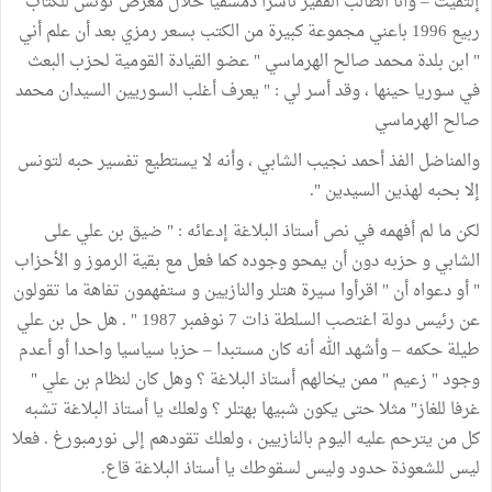
إلتقيت – وأنا الطالب الفقير ناشرا دمشقيا خلال معرض تونس للكتاب
ربيع 1996 باعني مجموعة كبيرة من الكتب بسعر رمزي بعد أن علم أني
" ابن بلدة محمد صالح الهرماسي " عضو القيادة القومية لحزب البعث
في سوريا حينها ، وقد أسر لي : " يعرف أغلب السوريين السيدان محمد
صالح الهرماسي
والمناضل الفذ أحمد نجيب الشابي ، وأنه لا يستطيع تفسير حبه لتونس
إلا بحبه لهذين السيدين ".
لكن ما لم أفهمه في نص أستاذ البلاغة إدعائه : " ضيق بن علي على
الشابي و حزبه دون أن يمحو وجوده كما فعل مع بقية الرموز و الأحزاب
" أو دعواه أن " اقرأوا سيرة هتلر والنازيين و ستفهمون تفاهة ما تقولون
عن رئيس دولة اغتصب السلطة ذات 7 نوفمبر 1987 " . هل حل بن علي
طيلة حكمه – وأشهد الله أنه كان مستبدا – حزبا سياسيا واحدا أو أعدم
وجود " زعيم " ممن يخالهم أستاذ البلاغة ؟ وهل كان لنظام بن علي "
غرفا للغاز" مثلا حتى يكون شبيها بهتلر ؟ ولعلك يا أستاذ البلاغة تشبه
كل من يترحم عليه اليوم بالنازيين ، ولعلك تقودهم إلى نورمبورغ . فعلا
ليس للشعوذة حدود وليس لسقوطك يا أستاذ البلاغة قاع.