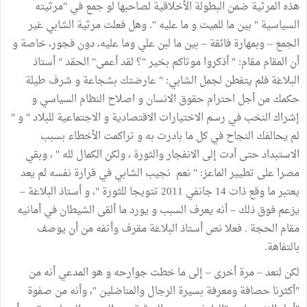
هذه المرثية ضمن البطولة الأخلاقية لصاحبها لو جمع في "مرثيته
السياسية " بين ما للميت و ما عليه ". وهل فعلت مرثية الشابي غير
الجمع – وبمهارة فائقة – بين ما لبن علي وما عليه، دون فجور، خاصة و
أن المقام مقام: " أذكروا موتاكم بخير "؟ لقد أعمى" الحقد " أستاذ
البلاغة فلم يتفطن لجمل الشابي: " عارضتك بشجاعة و شرف طيلة
حكمك من أجل احترام حقوق الانسان و اصلاح النظام السياسي و
إشراك النخب في رسم الاختيارات الاقتصادية و الاجتماعية للبلاد " و "
لم يحالفك النجاح في كل ما بادرت به و تراكمت الأخطاء بسبب
الاستبداد حتى أدت إلى الانفجار والثورة ، ولكن الكمال لله " ، وبقي
مصرا على تطيير الماعز: " نعم نجيب الشابي في قرارة نفسه لم يعد
يعتبر ما وقع ذات 14 جانفي 2011 تتويجا للثورة "، و أستاذ البلاغة –
يزعم فوق ذلك – أنه يعرف السبب و يورد ما ألقى الشيطان في أمانيه
مقام الحجة . فعلا نص أستاذ البلاغة مقرف وأتفه من أن يوصف
بالتفاهة.
لكن لنعد – مرة أخرى – إلى ما خطت جوارحه و هو المدعي أنه من
"أكثرنا حصافة ومعرفة بسيرة الرجال والمناضلين "، وأنه من صفوة