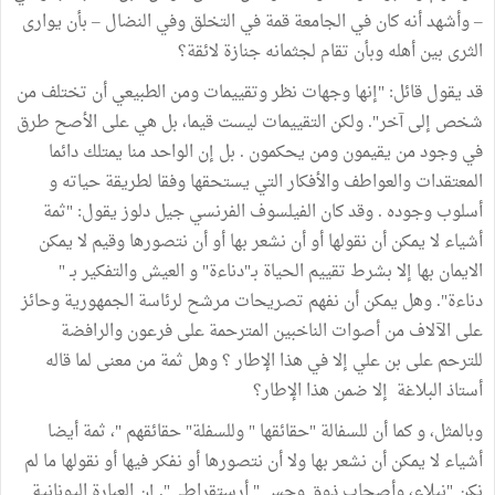
– وأشهد أنه كان في الجامعة قمة في التخلق وفي النضال – بأن يوارى
الثرى بين أهله وبأن تقام لجثمانه جنازة لائقة؟
قد يقول قائل: "إنها وجهات نظر وتقييمات ومن الطبيعي أن تختلف من
شخص إلى آخر". ولكن التقييمات ليست قيما، بل هي على الأصح طرق
في وجود من يقيمون ومن يحكمون . بل إن الواحد منا يمتلك دائما
المعتقدات والعواطف والأفكار التي يستحقها وفقا لطريقة حياته و
أسلوب وجوده . وقد كان الفيلسوف الفرنسي جيل دلوز يقول: "ثمة
أشياء لا يمكن أن نقولها أو أن نشعر بها أو أن نتصورها وقيم لا يمكن
الايمان بها إلا بشرط تقييم الحياة بـ"دناءة" و العيش والتفكير بـ "
دناءة". وهل يمكن أن نفهم تصريحات مرشح لرئاسة الجمهورية وحائز
على الآلاف من أصوات الناخبين المترحمة على فرعون والرافضة
للترحم على بن علي إلا في هذا الإطار ؟ وهل ثمة من معنى لما قاله
أستاذ البلاغة إلا ضمن هذا الإطار؟
وبالمثل، و كما أن للسفالة "حقائقها " وللسفلة" حقائقهم "، ثمة أيضا
أشياء لا يمكن أن نشعر بها ولا أن نتصورها أو نفكر فيها أو نقولها ما لم
نكن "نبلاء، وأصحاب ذوق وحس " أرستقراطي". إن العبارة اليونانية