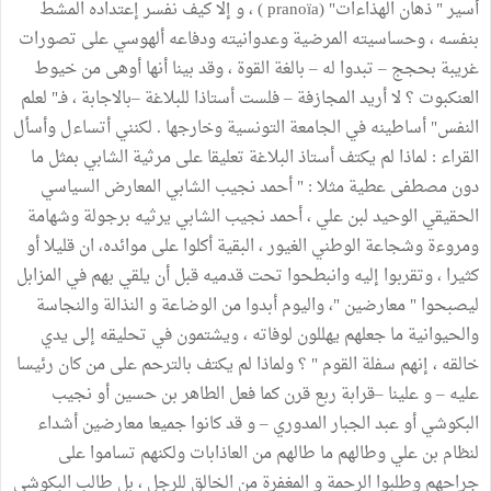
أسير " ذهان الهذاءات" (pranoïa ) ، و إلا كيف نفسر إعتداده المشط
بنفسه ، وحساسيته المرضية وعدوانيته ودفاعه ألهوسي على تصورات
غريبة بحجج – تبدوا له – بالغة القوة ، وقد بينا أنها أوهى من خيوط
العنكبوت ؟ لا أريد المجازفة – فلست أستاذا للبلاغة –بالاجابة ، فـ" لعلم
النفس" أساطينه في الجامعة التونسية وخارجها . لكنني أتساءل وأسأل
القراء : لماذا لم يكتف أستاذ البلاغة تعليقا على مرثية الشابي بمثل ما
دون مصطفى عطية مثلا : " أحمد نجيب الشابي المعارض السياسي
الحقيقي الوحيد لبن علي ، أحمد نجيب الشابي يرثيه برجولة وشهامة
ومروءة وشجاعة الوطني الغيور ، البقية أكلوا على موائده، ان قليلا أو
كثيرا ، وتقربوا إليه وانبطحوا تحت قدميه قبل أن يلقي بهم في المزابل
ليصبحوا " معارضين "، واليوم أبدوا من الوضاعة و النذالة والنجاسة
والحيوانية ما جعلهم يهللون لوفاته ، ويشتمون في تحليقه إلى يدي
خالقه ، إنهم سفلة القوم " ؟ ولماذا لم يكتف بالترحم على من كان رئيسا
عليه – و علينا –قرابة ربع قرن كما فعل الطاهر بن حسين أو نجيب
البكوشي أو عبد الجبار المدوري – و قد كانوا جميعا معارضين أشداء
لنظام بن علي وطالهم ما طالهم من العاذابات ولكنهم تساموا على
جراحهم وطلبوا الرحمة و المغفرة من الخالق للرجل ، بل طالب البكوشي