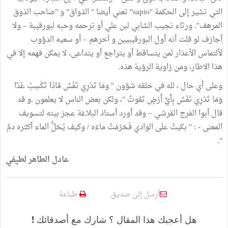
التي تشير إلى الحكمة "sapio" تعني أيضا " الذواق" و "صاحب الذوق
المرهف". ورثاء نجيب الشابي لبن علي أو ترحمه وحبه لبورقيبة – ولا
أجازف لو قلت أنه أول البورقيبيين و آخرهم – أو سعيه الدؤوب
لألتماس الأعذار لمن يتساقط أو يتراجع أو يتداعى، لا يمكن فهمه إلا في
هذا الاطار، ومن زاوية الرؤية هذه.
وعلى أي حال ، لله في خلقه شؤون " ومَا تَدْرِي نَفْسٌ مَّاذَا تَكْسِبُ غَدًا
وَمَا تَدْرِي نَفْسٌ بِأَيِّ أَرْضٍ تَمُوتُ "، ولكن بعض الناس لا يعلمون .و قد
قال أبوا الفرج القرشي – وقد أورد أستاذ البلاغة عجز بيته لتسويف
المعنى - : " بكيتُ على الوادي فَحَرّمْتُ ماءَه / وكيف يُحَلُّ الماء أكثره دمُ
".
عادل الطاهر لطيفي
أرسل إلى صديق
طباعة
هل أعجبك هذا المقال ؟ شارك مع أصدقائك !