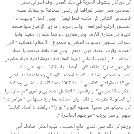
كل من كان يتشوف الحرية في ذلك العصر . وقد أسر لي بعض
المحامين ممن حضر المرافعة أن رئيس المحكمة لم يتمالك نفسه
فاستدعى الشابي إلى مكتبه فقط ليقبل " جبين الحق " وليهنئه بـ "
المستوى الرفيع للمرافعة " ،والتي سرعان ما زين الإِخبارُ عنها صحفا
كثيرة في مشارق الأرض وفي مغاربها . و هذا طبعا إذا نحّينا جانبا
سنوات السجون وسنوات المنافي و مجموع " الأحكام القضائية " التي
ألفت ما يقرب النصف قرن . ونعم – وفي هذه فقط صدقت يا أستاذ
البلاغة – كان نجيب الشابي زعيما للمعارضة الديمقراطية طيلة حكم بن
علي دون منازع . ولكنه كان – أيضا – راديكاليا ، يشهد على ذلك
تصريح صحفي ومقالات كثيرة لمحمد القوماني وجماعته المنسلخين
عن " الديمقراطي التقدمي " سنة 2007 بتعلة "تصلب الشابي وخالدة
الذكر مية الجريبي" و رفضهما " التفاعل الايجابي والمرن " مع مازعموا
أن الحكومة تطرحه آن ذاك . ولن أحدثك عما راج حينها من " مؤامرات "
كان يحيكها من نصبوا أنفسهم اليوم " ثوارا " ، ولعلك يا أستاذ البلاغة
منهم أو ممن يركب " موجتهم الخاسرة ".
ورغم كل ذلك بقي الشابي ذائع الصيت ، طيب الذكر . صادف أني