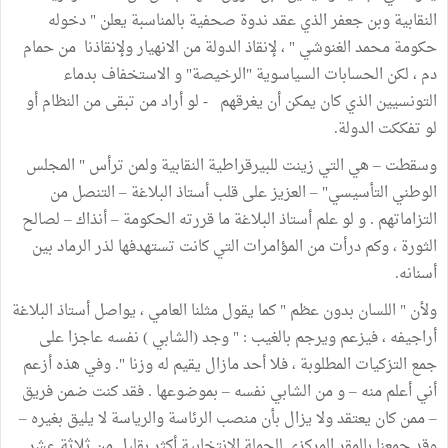
النقابية وبن جعفر الذي عقد ندوة صحفية بالمناسبة يعلن " دخوله
حكومة محمد الغنوشي " ، لإنقاذ الدولة من الانهيار ولإنقاذنا من حمام
دم ، لكن الحسابات السياسوية "الرخيصة" و الاستخفاف بدماء
التونسيين الذي كان يمكن أن يغرقهم - لو أراد من تبقى من النظام أو
لو تفككت الدولة.
وسقطت – هي التي زينت للبيرقراطية النقابية ولمن ترأس " المجلس
الوطني التأسيسي" – العزيز على قلب أستاذ البلاغة – التنصل من
التزاماتهم . و لو علم أستاذ البلاغة ما قررته الحكومة – أنذاك – لصالح
الثورة ، وكم درأت من المؤامرات التي كانت تستهدفها لذر الرماد بين
أسنانه.
ولأن " اللسان بدون عظم " كما يقول مثلنا العامي ، يواصل أستاذ البلاغة
أراجيفه ، فيزعم ويرجم بالغيب : " وجد (الشابي ) نفسه عاجزا على
جمع التزكيات المطلوبة ، فلا أحد مازال يقيم له وزنا ". وفي هذه أزعم
أني أعلم منه – و من الشابي نفسه – بموضوعها . فقد كنت ضمن فريق
– ممن كان يعتقد ولا يزال بأن منصب الرئاسة والرياسة لا يليق بغيره –
وقد جمعنا بالمقر المركزي للحملة الانتخابية أكثر بقليل من ثلاثة عشر