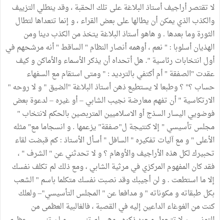
لا تقتصر أراجيف أستاذ البلاغة على تلك الحقبة ، وقد ينطلي التزييف
والكذب الذي يمكن أن يطالها على بعض القراء ، و إنما تتعداها لتطال
الثورة وما بعدها . و هاهو أستاذ البلاغة يتخذ من الكذب دينا ومن
الهذيان أسلوبا : " نعم ، أوهمه أنصار النظام " الساقط " أنه مرشحهم في
أول انتخابات رئاسية ". هل أتحداه أن يذكر الأسماء والأماكن و كيف
عقدت "الصفقة " أم أكتفي بالترديد : " ومتى استقام مع السفهاء
حساب ؟" ؟ وطبعا لا يستطيع ذهن أستاذ البلاغة "الضيق " و لا روحه "
الارتكاسية " أن تفهم معارضة نجيب الشابي – أو غيره – لدعوة بعض
فوضويي اليسار السذج أو الاسلاميين المتربصين بالحكم لانتخاب "
مجلس تأسيسي " إلا كنتيجة ل"صفقة" يزعمها . و انسجاما مع" مثله
الأعلى " و مع آليات تفكيره " السافل " أسأل الأستاذ : كم قبضت لقاء
تحبيرك لكل هذه الأراجيف والأوهام ؟ و لا تحدثني عن " الشرف " ،
فقد كان المفهوم المركزي في مرثية الشابي ، ومع ذلك لم تكلف نفسك
إلا ما استطعت . و لن أجيبك وقد نصبت نفسك متكلما باسم " الشعب
بكل طبقاته و مكوناته " و مدافعا عن " المجلس التأسيسي"– ولعلك
كنت من الغوغاء الداعين إليه في القصبة ، فالغالبية العظمى من