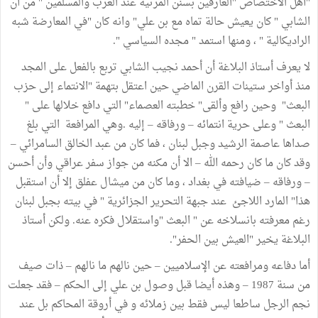
"أهل الاختصاص "العارفين بسنن المرثية عند العرب والمسلمين " من أن
الشابي " كان يعيش حالة تماه مع بن علي" وانه كان "في المعارضة شبه
الراديكالية " ، ومنها استمد " مجده السياسي ".
لا يعرف أستاذ البلاغة أن أحمد نجيب الشابي تربع بالفعل على المجد
منذ أواخر ستينات القرن الماضي حين اعتقل بتهمة "الانتماء إلى حزب
البعث" وحين رافع وألقى" خطبته العصماء" التي دافع خلالها على "
البعث " وعلى حرية انتمائه – ورفاقه – إليه .وهي المرافعة التي بلغ
صداها عاصمة الرشيد وجبل لبنان ، فما كان من عبد الخالق السامرائي –
وقد كان ما كان رحمه الله – الا أن مكنه من جواز سفر عراقي وأن أحسن
– ورفاقه – ضيافته في بغداد ، وما كان من ميشال عفلق إلا أن استقبل
هذا" المارد اللاجئ عند جبهة التحرير الجزائرية " في بيته بجبل لبنان
رغم معرفته بانسلاخه عن " البعث "واستقلال فكره عنه. ولكن أستاذ
البلاغة يخير "العيش بين الحفر".
أما دفاعه ومرافعته عن الإسلاميين – حين نالهم ما نالهم – ذات صيف
من سنة 1987 – وهذه أيضا قبل وصول بن علي إلى الحكم – فقد جعلت
نجم الرجل ساطعا ليس فقط بين زملائه و في أروقة المحاكم بل عند