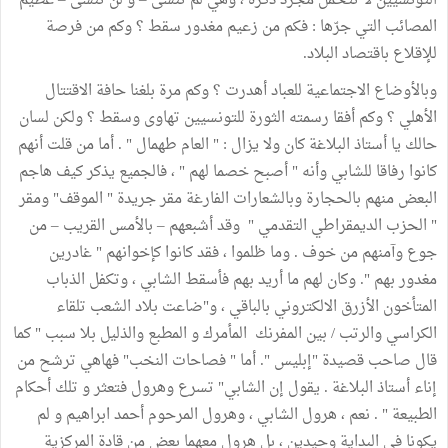
التونسيين لا تتحمل مجرد ذكره ، وهي لم تنسى – و لن تنسى – عظيم
المصائب التي جرّها : فكم من زعيم مغدور سقط ؟ وكم من فرصة
للإقلاع باقتصاد البلاد.
وبالأوضاع الاجتماعية للعباد أهدرت ؟ وكم مرة بلغنا حافة الاقتتال
الأهلي ؟ وكم أفقا رسمته الثورة للتونسيين تهاوى وسقط ؟ ولكن لسان
حالك يا أستاذ البلاغة كان ولا يزال : " العام طهمال " . أما من قلت أنهم
كانوا رفاقا للشابي وأنه " أصبح خصما لهم " ، فالجميع يذكر كيف هاجم
البعض منهم بالحجارة وبالشعارات الفارغة مقر جريدة " الموقف" ومقر
" الحزب الديمقراطي التقدمي " وقد أشبعهم – بالأمس القريب – من
جوع وآمنهم من خوف . وما ظلموا ، فقد كانوا كإخوانهم " غادرين
مغدور بهم ". وكان لهم ما أريد بهم فأسقط الشابي ، وتكفل الذباب
المتأخون الأزرق الالكتروني بالباقي ، و"ضاعت بلاد الشعب تلقاء
الكراسي والرتب / بين المفرنك المأمرك و المطبع والذليل بلا سبب " كما
قال صاحب قصيدة "إبليس ". أما " فصاحات النخب" فهاهي ترشح من
إناء أستاذ البلاغة . يقول إن الشابي" تسرع وهرول فتعثر و تلك أحكام
الطبيعة " . نعم ، هرول الشابي ، وهرول المرحوم أحمد ابراهيم و لم
يكونا في البداية وحيدين ، بل هرول معهما بعض من قادة المركزية