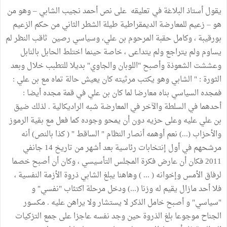
يقول أستاذ البلاغة في تعليقه على نص أحمد نجيب الشابي – وهو من
هو – زعيم للمعارضة الديمقراطية طيلة الشطر الثاني من حكم الزعيم
بورقيبة ، وكامل حقبة المرحوم بن علي، وسياسي رصين ثاقب النظر لم
يساوم ولم يتراجع ولم يتداعى ، خاصة حينما اختلط الحابل بالنابل
وعششت الشعوذة وأصبح "اللوبان والجاوي" بديلا للتطبب خلال وبعد
الثورة : " الشابي وهو يكتب مرثيته كان يعيش حالة تماه مع بن علي :
فمجده السياسي بناه معارضا لما كان بن علي في قمة مجده أيضا :
أحدهما في السلطة والآخر في المعارضة شبه الراديكالية . لذلك ضيق
بن علي عليه وعلى حزيه دون أن يمحو وجوده كما فعل مع بقية الرموز
والأحزاب (...) نعم أوهمه أنصار النظام " الساقط " ( كذا بالنص) أنه
مرشحهم في أول إنتخابات رئاسية بعد أشهر من تاريخ 14 جانفي
2011 فكان أن عارض فكرة المجلس التأسيسي ، وكان أن أصبح خصما
لرفاق الأمس وإخوانه ( ... ) وهاهنا يبلغ الشابي ذروة الأزمة النفسية ،
فلا أحد مازال يقيم له وزنا (...) ودخل مرحلة اكتئاب "نفسي" و
"سياسي" و أصبح خامل الذكر لا يستشار ولا يراهن عليه . مكسور
الجناح موجوعا بلغ الذروة حين وجد نفسه عاجزا على جمع التزكيات