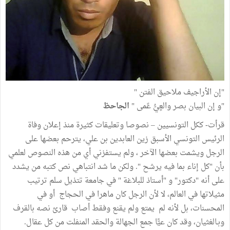
"إن الأراجيف ملاحيق الفتن "
"و إن البيان بصر والعٍيُّ عًمى "
الجاحظ
قرأت- ككل التونسيين – نصوصا وتعليقات كثيرة منذ إعلان وفاة
الرئيس التونسي الأسبق زين العابدين بن علي، يترحم بعضها على
الرجل ويشمت بعضها الآخر ، ولم يستفزني أي من هذه النصوص لعلمي
بأن "كل إناء بما فيه يرشح ". ولكن ما شد انتباهي نص كتبه من يشدد
على أنه "دكتور" و "أستاذ للبلاغة " في جامعة تتذيل سلم ترتيب
مثيلاتها في العالم، لا لأن الرجل كان ماهرا في الحجاج أو في
المحسنات، بل لأنه لم يمتع ولم يقنع وفقط أصاب قارئ نصه بالقرف
وبـالغثيان، وقد كان عيًّا جمع الجهالة والحقد المنفلت من كل عقال.