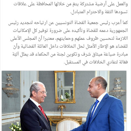
والعمل على أرضية مشتركة يتمّ من خلالها المحافظة على علاقات
تسودها الثقة والاحترام المتبادل.
كما أعرب رئيس جمعية القضاة التونسيين عن ارتياحه لتجديد رئيس
الجمهورية دعمه للقضاة وتأكيده على ضرورة توفير كل الإمكانيات
اللازمة لتحسين ظروف عملهم وحمايتهم، معتبرا أنّ المجلس الأعلى
للقضاء هو الإطار الأمثل لحل الخلافات داخل العائلة القضائية وأنّ
مبادرة صياغة ميثاق شرف وتكوين لجنة من الحكماء قد يمثّل آليّة
فعّالة لتفادي الخلافات في المستقبل.