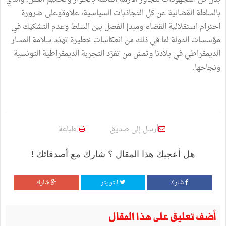
بالسلطة القضائية عن كل التجاذبات السياسية، علاوةوعلى ضرورة
احترام استقلالية القضاء ومبدإ الفصل بين السلط وعدم التشكيك في
مؤسسات الدولة لما في ذلك من انعكاسات خطيرة تهدّد سلامة المسار
الديمقراطي في بلادنا وتمسّ من تفرّد التجربة الديمقراطية التونسية
ونجاحها.
أرسل إلى صديق
طباعة
هل أعجبك هذا المقال ؟ شارك مع أصدقائك !
شارك
التويتر
شارك
أضف تعليق على هذا المقال