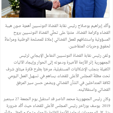
وأكّد إبراهيم بوصلاح رئيس نقابة القضاة التونسيين أهميّة صون هيبة
القضاء وكرامة القضاة، مثنيًا على تحلّي القضاة التونسيين بروح
المسؤولية واستئنافهم للعمل القضائي إعلاءً للمصلحة الوطنية ومراعاةً
لحقوق وحريات المتقاضين.
وثمّن رئيس نقابة القضاة التونسيين التفاعل الإيجابي لرئيس
الجمهورية إثر الأزمة الأخيرة ودعوته إلى الحوار وإيجاد الآليات
الكفيلة بتجنّب الإشكاليّات المستقبلية، مرحّبًا بطرح فكرة ميثاق شرف
تحت مظلةّ المجلس الأعلى للقضاء، يساهم في تسهيل العمل اليومي
لكافة المتداخلين في الشأن القضائي ويضمن حسن سير المرفق
القضائي واستقلاليته.
وكان رئيس الجمهورية محمد الناصر قد استقبل يوم الجمعة 27 سبتمبر
2019 يوسف بوزاخر رئيس المجلس الأعلى للقضاء حيث أكّد ضرورة
بذل كل المجهودات لتجاوز الأزمة القائمة بالحوار وتحكيم العقل، والنأي