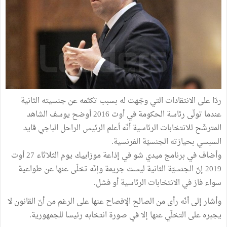
ردّا على الانتقادات التي وجّهت له بسبب تكتّمه عن جنسيته الثانية
عندما تولّى رئاسة الحكومة في أوت 2016 أوضح يوسف الشاهد
المترشّح للانتخابات الرئاسية أنّه أعلم الرئيس الراحل الباجي قايد
السبسي بحيازته الجنسيّة الفرنسية.
وأضاف في برنامج ميدي شو في إذاعة موزاييك يوم الثلاثاء 27 أوت
2019 إنّ الجنسيّة الثانية ليست جريمة وإنّه تخلّى عنها عن طواعية
سواء فاز في الانتخابات الرئاسية أو فشل.
وأشار إلى أنّه رأى من الصالح الإفصاح عنها على الرغم من أنّ القانون لا
يجبره على التخلّي عنها إلا في صورة انتخابه رئيسا للجمهورية.