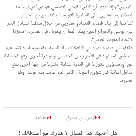
الليبيين" وإقناعهم بأنّ الأمن القومي التونسي هو من أمن ليبيا مع
إضفاء بعد مغاربي على المبادرة التونسية بالتنسيق مع الجزائر.
كما دعا إلى بناء فضاء اقتصادي مغاربي من خلال منطقة للتبادل الحرّ
بين تونس والجزائر الذين يمكن لهما أن يكونا ، في تقديره، "محرّكا
لاتّحاد المغرب العربي".
وتعهّد في صورة فوزه في الانتخابات الرئاسية بتقديم مبادرة تشريعية
لتحقيق المساواة في الأجور بين الجنسين وبمبادرة أخرى لرفع الحصانة
عن أيّ مسؤول متورّط في قضية عدلية، ملتزما من جهة أخرى بمنع
تدخّل العائلة في شؤون الدولة ، الأمر الذي عانت منه تونس وفق
تعبيره.
أرسل إلى صديق
طباعة
هل أعجبك هذا المقال ؟ شارك مع أصدقائك !