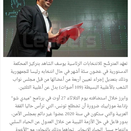
تعهّد المترشّح للانتخابات الرئاسية يوسف الشاهد بتركيز المحكمة
الدستورية في غضون ستّة أشهر في حال انتخابه رئيسا للجمهورية
وذلك بتعديل إجراء تعيين أربعة من أعضائها من قبل مجلس نواب
الشعب بالأغلبية البسيطة (109 أصوات) بدل عن أغلبية الثلثين.
وابرز خلال استضافته يوم الثلاثاء 27 أوت في برنامج "ميدي شو"
بإذاعة موزاييك ضرورة أن تضطلع تونس، التي ترأس حاليا القمّة
العربية والتي ستكون في سنة 2020 عضوا غير دائم بمجلس الأمن،
بدور فاعل في حلّ الأزمة الليبية من خلال العدول عن الحياد السلبي
وانتهاج سبيل الحياد الإيجابي تجاهها وذلك بالتحاور مع "الأخوة