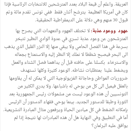
العريقة. واعلم أن قيمة البلاد بعدد المترشحين للانتخابات الرئاسية فإذا
كان في أمريكا العظيمة يترشح أثنان فقط ففي تونس تقدم مائة وتم
قبول 30 منهم وهي دلالة على الديمقراطية الحقيقية.
عهود ووعود عذبة:
لا تختلف العهود والتعهدات التي يصرح بها
المترشحون عن وعود عذبة تسري في عدوة الوادي النظير تتبخر
بسرعة في هذا الفصل الحامي ولا يبقي منها إلا النزر القليل الذي يذهب
الى البحر فيصبح شططا لا نملك إلا النظر إليه والاستمتاع بجماله
والاسترخاء بكسلنا على حافته قبل أن يداهمنا فصل الشتاء والعمل
ويضغط علينا بمتطلبات نشاطه. الوعود كثيرة وكلها تستهدف
ضروريات المواطن وحاجاتة الفزيولوجية التي لا يمكن له أن يقاومها
بالعقل فيميل الى كل من يوحي له باشباعها. ولا يدري الكثير من
التونسيين أن هذه الوعود ليست من مشمولات رئيس الجمهورية بعد
الثورة وطبقا للدستور الجديد. بينما يوحي فقهاء الدستور أن الرئيس
بإمكانه الضغط في كل ميادين الحياة ويرفعون مثال المبادرة التشريعية.
أما في التطبيق وفي النهاية هل أن هذه المبادرات لها نتيجة إذا لم
يوافق عليه البرلمان؟