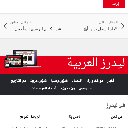
إرسال
المقال التالي
المقال السابق
اتّحاد الشغل يدين أيّ ...
عبد الكريم الزبيدي : سأحمل ...
ليدرز العربية
أخبار
مواقف وآراء
اقتصاد
شؤون وطنية
شؤون عربية
من التاريخ
أدب وفنون
من يكون؟
أصداء المؤسسات
في ليدرز
من نحن
اتصل بنا
خريطة الموقع