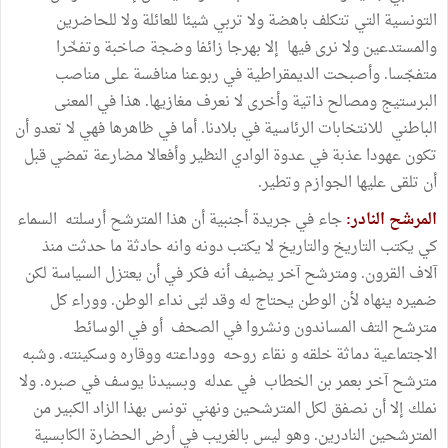
التونسية التي تتكلف باهضة ولا تربي شيئا للعائلة ولا للحاضرين
والمستدعين ولا نرى فيها إلا بهرجا زائفا وضجة صاخبة وتفخّرا
متفجّسا. وأصبحت الديمقراطية في ربوعنا منافسة على مناصب
البرستيج ومصالح ذاتية وأخرى لا نعرف مغازيها. هذا في المعنى
الباطني للانتخابات الرئاسية في بلادنا. أما في ظاهرها فهي لا تعدو أن
تكون عهودا عذبة في عدوة الوادي النظير وأفعالا مضارعة تمضي قبل
أن تلقى عليها الجوازم وتطير.
المرشح النادر:
جاء في جريدة أجنبية أن هذا المترشح أرسلته السماء
كي يكتب التاريخ والتاريخ لا يكتب دونه وانه حادثة ما حدثت منذ
آلاف القرون. ومترشح آخر يضيف أنه فكر في أن يعتزل السياسة لكن
ضميره ينهاه لأن الوطن يحتاج له وقد لبّى نداء الوطن. ووراء كل
مترشح التف المساندون ونشروا في الصحف أو في الوسائط
الاجتماعية دماثة خلقه و نقاء روحه ووداعته ووقاره وسكينته. وشبه
مترشح آخر بعمر بن الخطاب في عدله وبسيدنا يوسف في صبره. ولا
نملك إلا أن نصفق لكل المترشحين ونهني تونس بهذا الزاد الكبير من
المترشحين النادرين. وهو ليس بالغريب في أرض الحضارة الكابسية