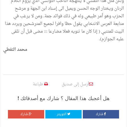
ولكن مثل هذا التمشي لا ينتهجه الناخب التونسي الذي يروم الكلام
الرنان ويختار الوجه الحسن ويميل الى إسناد ابن الجهة و مرشح
الحزب وهو أمر طبيعي وله في ذلك فوائد جمة. ومن لا يرغب في
متابعة العرس الانتخابي يقول حظا وافرا لجميع المترشحين ويردد هذا
البيت للمتنبي ( إذا كان ما تنويه فعلا مضارعا ::: مضى قبل أن تلقى
عليه الجوازم).
محمد النفطي
أرسل إلى صديق
طباعة
هل أعجبك هذا المقال ؟ شارك مع أصدقائك !
شارك
التويتر
شارك