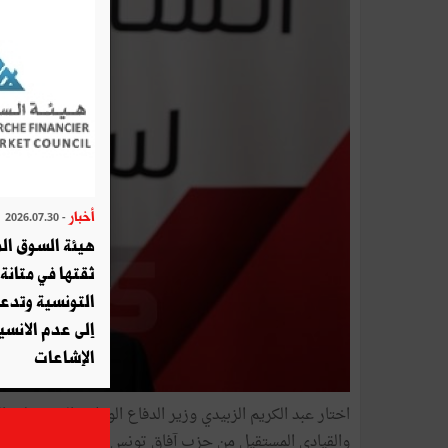
أخبار
- 2026.07.30
هيئة السوق الم
ثقتها في متانة 
التونسية وتدع
إلى عدم الانسيا
الإشاعات
اختار عبد الكريم الزبيدي وزير الدفاع الوطني المستقيل وال
والقيادي المستقيل من حزب آفاق تونس فوزي عبد الرحمان مد