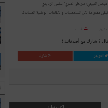
 فيصل التبيني/ سرحان نصري/ سلمى الزنايدي.
ن تبقى مفتوحة لكلّ الشخصيات والكفاءات الوطنية المساندة.
صديق
طباعة
قال ؟ شارك مع أصدقائك !
التويتر
شارك
ا
اكتب تعليق