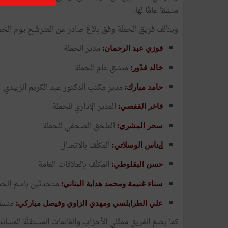
منسّقا عامًّا لها.
ويتألف فريق الحملة وفق بلاغ صادر عن المترشّح يوم الخميس 22 أوت الجا
مدير الحملة
فوزي عبد الرحمان:
منسّق عام الحملة
خالد قدّور:
مدير مكتب الدكتور عبد الكريم الزبيدي
حامد مبارك:
المدير الإداري للحملة
فاخر القفصي:
الملحق الصحفي للحملة
سحر المشري:
المكلّف بالاتصال
إيناس الوسلاتي:
المكلّف بالعلاقات العامة
حسن البقلوطي:
متحدثين باسم الحم
سناء غنيمة ومحمد هداية البناني:
منسقي
علي الطرابلسي ومهدي الزاوي وفيصل مباركي:
كما يضمّ الفريق ممثّلي الأحزاب والقائمات المستقلّة الم