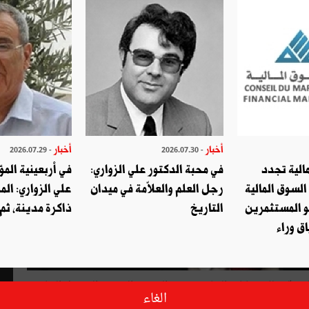
أخبار
أخبار
- 2026.07.29
- 2026.07.30
الية تجدد
في محبة الدكتور علي الزواري:
في أربعينية المؤ
السوق المالية
رجل العلم والعلاّمة في ميدان
علي الزواري: الم
و المستثمرين
التاريخ
ذاكرة مدينة، ثم
ق وراء
مترشّح للانتخابات الرئاسية وزير التكوين المهني والتشغيل السابق
الغاء
يرا لحملته الانتخابية ووزير الطاقة والمناجم السابق خالد قدّور