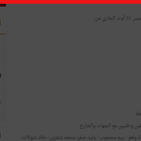
ري من:
أ
لة
ن وطنيين مع الجهات والخارج.
ا
ساندة وهم : ريم محجوب / وليد صفر/ محمد شقرون/ خالد شوكات/