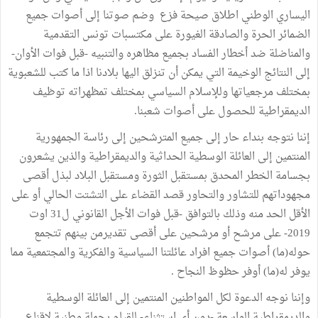
اليساري الوطني اطلاق صيحة فزع وضم صوتنا إلى أصوات جميع
الضمائر الحرة والصادقة الغيورة على مكتسبات تونس التقدمية
والمناضلة ضد أخطار الفساد بجميع مظاهره والتنبيه -قبل فوات الأوان-
إلى النتائج الوخيمة التي يمكن أن تنزلق اليها بلادنا اذا ما كتب للشعبوية
بمختلف مرجعياتها وللإسلام السياسي بمختلف تمظهراته توظيف
الديمقراطية للحصول على أصوات شعبنا.
إننا نتوجه بنداء حار إلى جميع المترشحين إلى رئاسة الجمهورية
المنتمين إلى العائلة الوسطية الحداثية والديمقراطية والذين يشعرون
بجسامة الخطر المحدق بمستقبل الثورة ومستقبل البلاد لبذل أقصى
مجهوداتهم للتشاور والتحاور قصد القضاء على التشتت الحالي أو على
الأقل الحد منه وذلك بالتوافق -قبل فوات الأجل القانوني ل31 اوت
2019- على مرشح أو مرشحين على أقصى تقديرمن بينهم تتجمع
حوله(ما) أصوات جميع افراد عائلتنا السياسية والفكرية والمجتمعية مما
يوفر له(ما) أوفر حظوظ النجاح .
وإننا نوجه الدعوة لكل المواطنين المنتمين إلى العائلة الوسطية
والديمقراطية الواسعة -دون أي استثناء- للقيام بحملة وطنية لإقناع