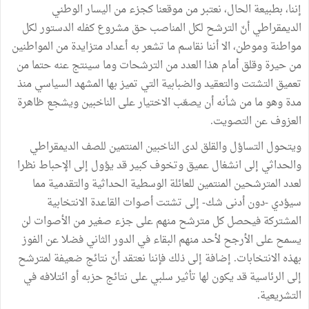
إننا، بطبيعة الحال، نعتبر من موقعنا كجزء من اليسار الوطني
الديمقراطي أنّ الترشح لكل المناصب حق مشروع كفله الدستور لكل
مواطنة وموطن، الا أننا نقاسم ما تشعر به أعداد متزايدة من المواطنين
من حيرة وقلق أمام هذا العدد من الترشحات وما سينتج عنه حتما من
تعميق التشتت والتعقيد والضبابية التي تميز بها المشهد السياسي منذ
مدة وهو ما من شأنه أن يصعّب الاختيار على الناخبين ويشجع ظاهرة
العزوف عن التصويت.
ويتحول التساؤل والقلق لدى الناخبين المنتمين للصف الديمقراطي
والحداثي إلى انشغال عميق وتخوف كبير قد يؤول إلى الإحباط نظرا
لعدد المترشحين المنتمين للعائلة الوسطية الحداثية والتقدمية مما
سيؤدي -دون أدنى شك- إلى تشتت أصوات القاعدة الانتخابية
المشتركة فيحصل كل مترشح منهم على جزء صغير من الأصوات لن
يسمح على الأرجح لأحد منهم البقاء في الدور الثاني فضلا عن الفوز
بهذه الانتخابات. إضافة إلى ذلك فإننا نعتقد أنّ نتائج ضعيفة لمترشح
إلى الرئاسية قد يكون لها تأثير سلبي على نتائج حزبه أو ائتلافه في
التشريعية.