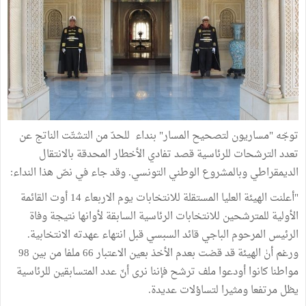
توجّه "مساريون لتصحيح المسار" بنداء للحدّ من التشتّت الناتج عن
تعدد الترشحات للرئاسية قصد تفادي الأخطار المحدقة بالانتقال
الديمقراطي وبالمشروع الوطني التونسي. وقد جاء في نصّ هذا النداء:
"أعلنت الهيئة العليا المستقلة للانتخابات يوم الاربعاء 14 أوت القائمة
الأولية للمترشحين للانتخابات الرئاسية السابقة لأوانها نتيجة وفاة
الرئيس المرحوم الباجي قائد السبسي قبل انتهاء عهدته الانتخابية.
ورغم أنٰ الهيئة قد قضت بعدم الأخذ بعين الاعتبار 66 ملفا من بين 98
مواطنا كانوا أودعوا ملف ترشح فإننا نرى أنّ عدد المتسابقين للرئاسية
يظل مرتفعا ومثيرا لتساؤلات عديدة.