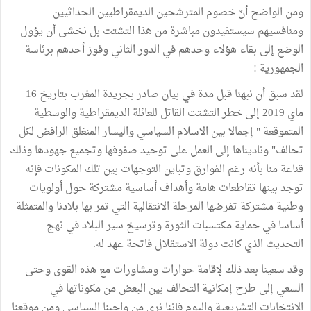
ومن الواضح أنّ خصوم المترشحين الديمقراطيين الحداثيين
ومنافسيهم سيستفيدون مباشرة من هذا التشتت بل نخشى أن يؤول
الوضع إلى بقاء هؤلاء وحدهم في الدور الثاني وفوز أحدهم برئاسة
الجمهورية !
لقد سبق أن نبهنا قبل مدة في بيان صادر بجريدة المغرب بتاريخ 16
ماي 2019 إلى خطر التشتت القاتل للعائلة الديمقراطية والوسطية
المتموقعة " إجمالا بين الاسلام السياسي واليسار المنغلق الرافض لكل
تحالف" وناديناها إلى العمل على توحيد صفوفها وتجميع جهودها وذلك
قناعة منا بأنه رغم الفوارق وتباين التوجهات بين تلك المكونات فإنه
توجد بينها تقاطعات هامة وأهداف أساسية مشتركة حول أولويات
وطنية مشتركة تفرضها المرحلة الانتقالية التي تمر بها بلادنا والمتمثلة
أساسا في حماية مكتسبات الثورة وترسيخ سير البلاد في نهج
التحديث الذي كانت دولة الاستقلال فاتحة عهد له.
وقد سعينا بعد ذلك لإقامة حوارات ومشاورات مع هذه القوى وحتى
السعي إلى طرح إمكانية التحالف بين البعض من مكوناتها في
الانتخابات التشريعية واليوم فإننا نرى من واجبنا السياسي ومن موقعنا