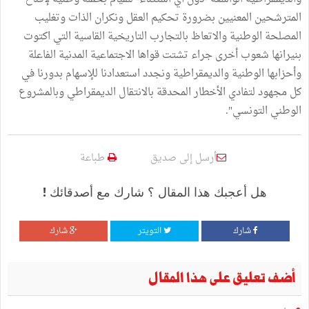
المترشحين المعنيين بضرورة تحكيم العقل ونكران الذات وتغليب
المصلحة الوطنية والاتعاظ بالتجارب التاريخية القاسية التي اكتوت
بنيرانها شعوب أخرى جراء تشتت قواها الاجتماعية المدنية الفاعلة
وأحزابها الوطنية والديمقراطية ونجدد استعدادنا للإسهام بدورنا في
كل مجهود لتفادي الأخطار المحدقة بالانتقال الديمقراطي وبالمشروع
الوطني التونسي".
أرسل إلى صديق
طباعة
هل أعجبك هذا المقال ؟ شارك مع أصدقائك !
شارك
التويتر
شارك
أضف تعليق على هذا المقال