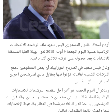
أودع أستاذ القانون الدستوري قيس سعيّد ملف ترشحه للانتخابات
الرئاسية عشية اليوم الجمعة 9 أوت 2019 لدى الهيئة العليا المستقلة
للانتخابات بعد حصوله على تزكية ثلاثين ألف ناخب.
وقال قيس سعيّد في تصريح لموزاييك أنّ بعض المتطوعين لجمع
التزكيات الشعبية لفائدته فوّتوا فيها بمقابل مادي لمترشحين اخرين
لخوض السباق الرئاسي.
ويذكر أنّ اليوم الجمعة هو آخر أجل لتقديم الترشحات للانتخابات
الرئاسية السابقة لأوانها التي ستجرى 15 سبتمبر الجاري. وقد فاق عدد
المرشحين إلى حدّ الآن الـ 60 مترشحا في انتظار بتّ هيئة الإنتخابات
فيها وإعلان قائمة المقبولين نهائيا.