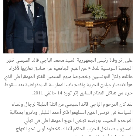
على إثر وفاة رئيس الجمهورية السيد محمد الباجي قائد السبسي تعبّر
الجمعية التونسية للدفاع عن القيم الجامعية عن صادق تعازيها لأفراد
عائلته ولكلّ التونسيين وخصوصا منهم المنتمين للفكر الديمقراطي الذي
هيّأ لانتصار مبادئ الحرية ولفتح باب الممارسة الديمقراطية بعد سقوط
جزء من هياكل النظام السابق إثر ثورة 14 جانفي 2011.
لقد كان المرحوم الباجي قائد السبسي من الثلة القليلة لرجال ونساء
السياسة في تونس الذين استلهموا فكر أحمد التليلي وبادروا بمطالبة
المرحوم الحبيب بورقيبة توخّى النهج الديمقراطي في تولّي
المسؤوليات داخل الحزب الحاكم آنذاك، كخطوة أولى نحو انتهاج