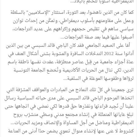
الديمقراطية أسلوبا للحكم بالبلاد...
كما كان من الذين ناهضوا، بعد الثورة، استئثار "الإسلاميين" بالسلطة
وعمل على مقاومتهم بأسلوب ديمقراطي، وتمكّن من إحداث توازن
سياسي ساهم في تقليص حجمهم وإكراههم على عديد التراجعات،
أصبغوا عليها فيما بعد صفة المراجعات...
أمّا على الصعيد الجامعي فقد كان الباجي قائد السبسي من بين الذين
أدانوا سنة 2012 التدخّلات السافرة والمشوبة بشتى أشكال العنف في
عدّة أجزاء جامعية من قِبل عناصر متطرّفة، عمّدت نفسها ناطقة باسم
الدين، لكي تنال من الحريات الأكاديمية وتُخضع الجامعة التونسية
لرؤاها وطقوسها الموغلة في السلفية...
ترى جمعيتنا في كلّ تلك النماذج من المبادرات والمواقف المشرّفة التي
اتخذها المرحوم الباجي قائد السبسي على مدى حياته السياسية رسائل
علينا أن نُجِيد قراءتها ونقدّرها حقّ قدرها لكي نمضي في اتجاهها حتى
تبلغ غاياتها المتمثّلة في إنشاء مجتمع مدني وسطي متشرّب بروح
الديمقراطية ومناضل من أجل المساواة والإنصاف ومزيد الحريات...
كشروط لا غنى عنها لإنشاء منوال تنموي يضمن حدّا أدنى من المناعة