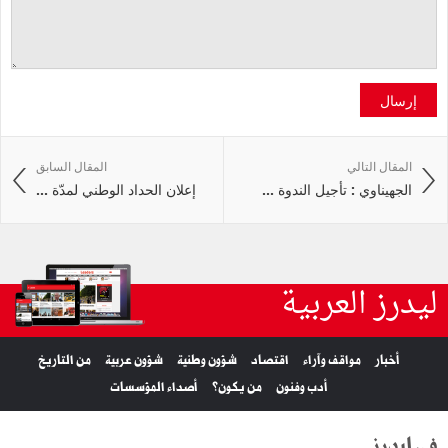
إرسال
المقال التالي
المقال السابق
الجهيناوي : تأجيل الندوة ...
إعلان الحداد الوطني لمدّة ...
ليدرز العربية
أخبار
مواقف وآراء
اقتصاد
شؤون وطنية
شؤون عربية
من التاريخ
أدب وفنون
من يكون؟
أصداء المؤسسات
في ليدرز