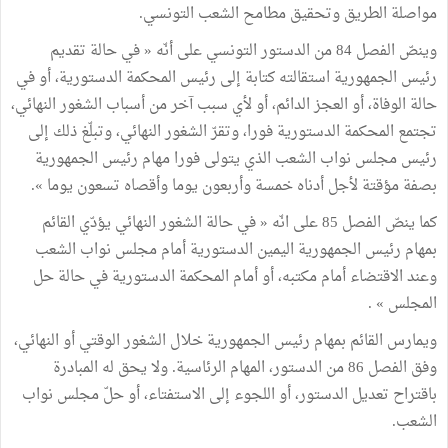
مواصلة الطريق وتحقيق مطامح الشعب التونسي.
وينصّ الفصل 84 من الدستور التونسي على أنّه « في حالة تقديم
رئيس الجمهورية استقالته كتابة إلى رئيس المحكمة الدستورية، أو في
حالة الوفاة، أو العجز الدائم، أو لأي سبب آخر من أسباب الشغور النهائي،
تجتمع المحكمة الدستورية فورا، وتقرّ الشغور النهائي، وتبلّغ ذلك إلى
رئيس مجلس نواب الشعب الذي يتولى فورا مهام رئيس الجمهورية
بصفة مؤقتة لأجل أدناه خمسة وأربعون يوما وأقصاه تسعون يوما ».
كما ينصّ الفصل 85 على انّه « في حالة الشغور النهائي يؤدّي القائم
بمهام رئيس الجمهورية اليمين الدستورية أمام مجلس نواب الشعب
وعند الاقتضاء أمام مكتبه، أو أمام المحكمة الدستورية في حالة حل
المجلس » .
ويمارس القائم بمهام رئيس الجمهورية خلال الشغور الوقتي أو النهائي،
وفق الفصل 86 من الدستور، المهام الرئاسية. ولا يحق له المبادرة
باقتراح تعديل الدستور، أو اللجوء إلى الاستفتاء، أو حلّ مجلس نواب
الشعب.