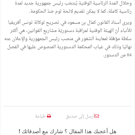
وخلال المدة الرئاسية الوقتية يُنتخب رئيس جمهورية جديد لمدة
رئاسية كاملة، كما لا يمكن تقديم لائحة لوم ضدّ الحكومة.
ويرى أستاذ القانون كمال بن مسعود في تصريح لوكالة تونس أفريقيا
للأنباء أنّ الهيئة الوقتية لمراقبة دستوريّة مشاريع القوانين، هي أكثر
سلطة مؤهّلة لمعاينة الشغور في منصب رئيس الجمهورية والإعلان عنه
نهائيا وذلك في غياب المحكمة الدستورية المنصوص عليها في الفصل
84 من الدستور.
أرسل إلى صديق
طباعة
هل أعجبك هذا المقال ؟ شارك مع أصدقائك !