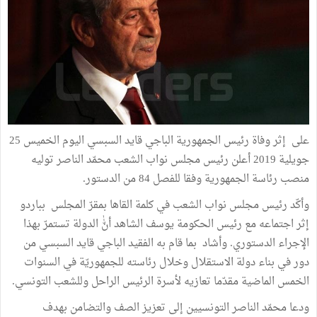
على إثر وفاة رئيس الجمهورية الباجي قايد السبسي اليوم الخميس 25
جويلية 2019 أعلن رئيس مجلس نواب الشعب محمّد الناصر توليه
منصب رئاسة الجمهورية وفقا للفصل 84 من الدستور.
وأكّد رئيس مجلس نواب الشعب في كلمة القاها بمقرّ المجلس بباردو
إثر اجتماعه مع رئيس الحكومة يوسف الشاهد أنّٰٰ الدولة تستمرّ بهذا
الإجراء الدستوري. وأشاد بما قام به الفقيد الباجي قايد السبسي من
دور في بناء دولة الاستقلال وخلال رئاسته للجمهوريّة في السنوات
الخمس الماضية مقدّما تعازيه لأسرة الرئيس الراحل وللشعب التونسي.
ودعا محمّد الناصر التونسيين إلى تعزيز الصف والتضامن بهدف