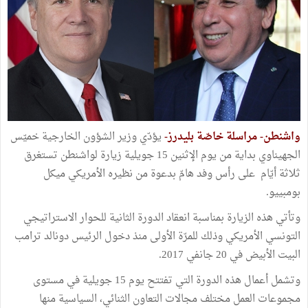
واشنطن- مراسلة خاصّة بليدرز-
يؤدّي وزير الشؤون الخارجية خميّس
الجهيناوي بداية من يوم الإثنين 15 جويلية زيارة لواشنطن تستغرق
ثلاثة أيّام على رأس وفد هامّ بدعوة من نظيره الأمريكي ميكل
بومبييو.
وتأتي هذه الزيارة بمناسبة انعقاد الدورة الثانية للحوار الاستراتيجي
التونسي الأمريكي وذلك للمرّة الأولى منذ دخول الرئيس دونالد ترامب
البيت الأبيض في 20 جانفي 2017.
وتشمل أعمال هذه الدورة التي تفتتح يوم 15 جويلية في مستوى
مجموعات العمل مختلف مجالات التعاون الثنائي، السياسية منها