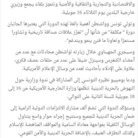
والاقتصادية والتجارية والثقافية والأمنية وتتميّز بلقاء يجمع وزيري
خارجية البلدين يوم الثلاثاء 16 جويلية.
وتولي تونس وواشنطن آهمية بالغة لهذه الدورة التي يعتبرها الجانبان
دورة " مكثّفة" من شأنها أن "تعزّز علاقات صداقة تاريخية وتشاورا
مستمرّا وتعاونا ما فتئ ينمو ويتدعّم".
وسيجري الجهيناوي خلال زيارته لواشنطن محادثات مع عدد من
أعضاء الكنغرس وسينزل ضيفا على عدد من حلقات عصف فكري،
علاوة على الإدلاء بأحاديث لعدد من وسائل الإعلام الأمريكية.
ودعا بومبييو نظيره التونسي إلى المشاركة في ندوة وزارية حول
النهوض بالحرية الدينية تنظّمها وزارة الخارجية الأمريكية من 16 إلى
18 جويلية للسنة الثانية على التوالي.
وستؤكّد الندوة التي تضمّ ألف مشارك الالتزامات الدولية الرامية إلى
ضمان الحرية الدينية للجميع وستتيح إجراء حوار واسع يتناول
الوسائل الكفيلة بمواجهة معاداة السامية والمواقف المناهضة للإسلام
وكذلك التطرّف العنيف، بالإضافة الحرية الدينية والأمن القومي.