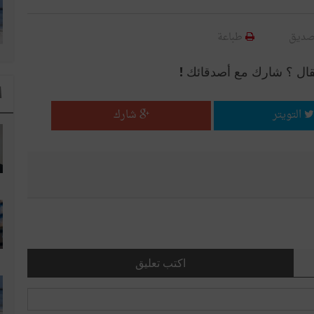
صديق
طباعة
قال ؟ شارك مع أصدقائك !
ا
التويتر
شارك
اكتب تعليق