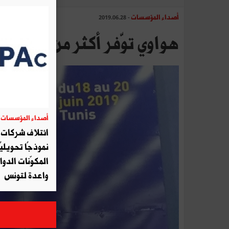
أصداء المؤسسات
- 2019.06.28
هواوي توّفر أكثر من 5000 وظيفة في إفريقيا
أصداء المؤسسات
06
ائتلاف شركات أ
نموذجًا تحويليً
المكوّنات الدوا
واعدة لتونس