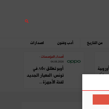
من التاريخ
أدب وفنون
اصدارات
أصداء المؤسسات
-
04.08.2026
وروبية
أوبو تطلق A6c في
يليًا
تونس: المعيار الجديد
لفئة الأجهزة ...