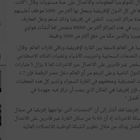
 تكنولوجيا المعلومات والاتصال على عدة مستويات وقال :"كانت
هواوي ولازالت تعمل على خلق فرص عمل من خلال وجودها في كل الدول الإفريقية ويعمل بها أكثر من 5000 موظف أغلبيتهم
 65 % كما تمتلك الشركة عدّة مراكز للتدريب التقني في إفريقيا وذلك لدعم ونقل المعارف
والمهارات في مجال تكنولوجيا المعلومات والاتصال وقد تدرب في هذه المراكز أكثر من 80000 مختص كما أنشأت هواوي
ّذين مكّنا من خلق أكثر من 1000 وظيفة.
ي العالم لاسيّما بين القارة الإفريقية وباقي قارات العالم وقال:
د الخدمات السحابية وانترنيت الأشياء وتقنيات الذكاء الاصطناعي
ا
لكن ما يزال قرابة نصف سكان العالم أي حوالي 3.8 مليار شخص غير قادرين على الاتصال عبر الانترنات كما لا يزال 5 مليارات
شخص لا يمتلكون هواتف ذكية إلى يومنا هذا وبالنظر إلى الدول النامية وعلى الرغم من أنّ العالم دخل عصر الرقمنة فإنّ 1.7
المصرفية ومعظمهم في القارة السمراء وتشير كل هذه المعطيات
إنّ إفريقيا هي المكان الذي يجب أن نركز فيه جهودنا في
 أفضل "
ريقيا فقد أشار إلى أنّ "التحديات التي تواجهها إفريقيا في مجال
الرقمنة تعتبر خطيرة ولعل أبرزها نسبة التغطية الضعيفة لشبكة الانترنات إذ أنّ 65 % من سكان القارة غير قادرين على الاتصال
 أفضل وذلك من خلال تطوير الشبكة الوطنية للاتصالات العالية