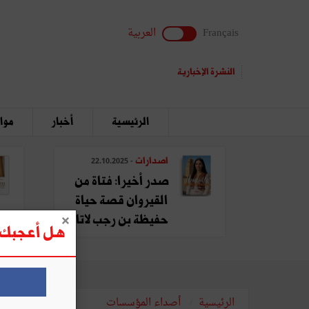
Français
العربية
النشرة الإخبارية
الرئيسية
أخبار
مواق
اصدارات
- 22.10.2025
صدر أخيرا: فتاة من
القيروان قصة حياة
حفيظة بن رجب لاتا
هل أعجبك ه
الرئيسية
أصداء المؤسسات