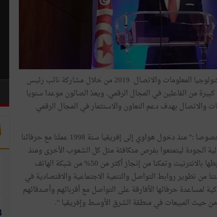
كانت مشاركة هواوي متميزة في الدورة للصالون الدولي لتكنولوجيا المعلومات والاتصال 2019 من خلال مشاركة نائب رئيس
رة من الفاعلين في المجال الرقمي. ويعدّ الصالون موعدا سنويا
ت والاتصال بهدف دعم التعاون والاستثمار في المجال الرقمي
أ
وقال مارك تشو عن الوضع في إفريقيا عموما وفي تونس خصوصا :" منذ دخول هواوي إلى إفريقيا سنة 1998 عملنا مع حرفائنا
ية الجودة ليتمتعوا بفرص متكافئة مثل كل الشعوب الأخرى ومنذ
20 سنة ونحن نحرص على جعل إفريقيا أفضل من ناحية ربطها بالانترنيت وتمكنا من إنجاز أكثر من 50% من شبكة الهاتف
الات ومكّنتنا من تطوير روابط التواصل والتنمية الاجتماعية والاقتصادية في
ية لمساعدة حرفائها الأفارقة على التواصل مع أقربائهم وأصدقائهم
ة من حيث المبيعات في منطقة الشرق الأوسط وإفريقيا ".