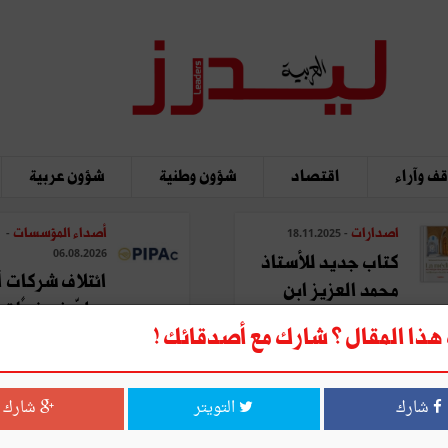
ف وآراء
اقتصاد
شؤون وطنية
شؤون عربية
اصدارات
أصداء المؤسسات
-
- 18.11.2025
06.08.2026
كتاب جديد للأستاذ
ائتلاف شركات أ
محمد العزيز ابن
يطوّر نموذجًا تحو
عاشور: "المدينة في ...
ذا المقال ؟ شارك مع أصدقائك !
لتصنيع ...
شارك
التويتر
شارك