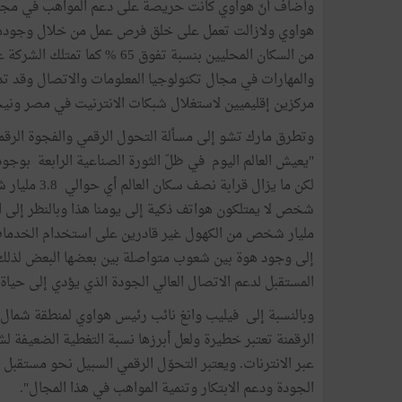
وأضاف أنّ هواوي كانت حريصة على دعم المواهب في مجال
من السكان المحليين بنسبة تفوق
مركزين إقليميين لاستغلال شبكات الانترنيت في مصر ونيجيريا والل
وتطرق مارك تشو إلى مسألة التحول الرقمي والفجوة الرقمية ف
"يعيش العالم اليوم في ظلّ الثورة الصناعية الرابعة بوجو
مليار شخص من الكهول غير قادرين على استخدام الخدمات 
إلى وجود هوة بين شعوب متواصلة بين بعضها البعض لذلك ف
المستقبل لدعم الاتصال العالي الجودة الذي يؤدي إلى حياة
وبالنسبة إلى فيليب وانغ نائب رئيس هواوي لمنطقة شمال إف
عبر الانترنات. ويعتبر التحوّل الرقمي السبيل نحو مستقبل
الجودة ودعم الابتكار وتنمية المواهب في هذا المجال".