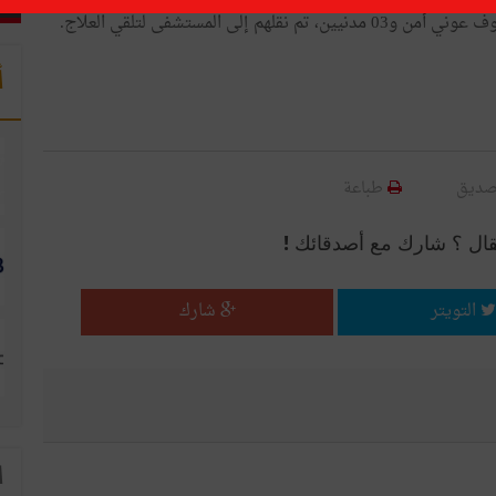
ى المستشفى لتلقي العلاج.
أ
صديق
طباعة
قال ؟ شارك مع أصدقائك !
التويتر
شارك
ا