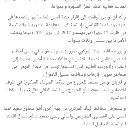
لمعاينة فعالية خطة العمل المنجزة وجدواها.
وأكّد أنّ تونس توفقت إلى إقرار خطة العمل الخاصة بها وتنفيذها في
ظرف وصفه بـ"القياسي" إذ تمّ تركيز المنظومة التشريعية والترتيبية
في ظرف 17 شهرا (من ديسمبر 2017 إلى افريل 2019) بينما يتطلب
الأمر ما بين سنتين وثلاث سنوات.
وأبرز محافظ البنك المركزي ضرورة عدم السقوط في نفس أخطاء
الماضي لتفادي تصنيف تونس في قائمات مماثلة أخرى، مشيرا إلى
الخبرة والحرفية العالية التي اكتسبتها تونس في مجال التوقي من
مخاطر تمويل الإرهاب ومكافحة غسيل الأموال.
وأقرّ بأنّ تونس تستعد للخروج من القائمة السوداء المذكورة في ظرف
اقتصادي صعب،معتبرا أنّ الخروج من قائمة الغافي مثّل تحديا للسلطات
التونسية.
واستعرض محافظ البنك المركزي من جهة أخرى أهم محاور تنفيذ خطة
العمل على المستوى التشريعي والمالي وعلى صعيد نتائج أعمال اللجنة
التونسية للتحاليل المالية.