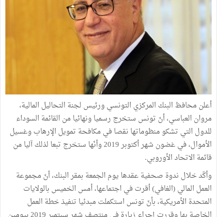
أعلن محافظ البنك المركزي التونسي ورئيس لجنة التحاليل المالية،
مروان العباسي، أنّ تونس ستخرج رسميا ونهائيا من القائمة السوداء
للدول التي تشكو منظوماتها نقصا في مكافحة تمويل الإرهاب وغسيل
الأموال، في غضون شهر أكتوبر 2019 وأنّها ستخرج تبعا لذلك آليا من
قائمة الاتحاد الأوروبي.
وأكّد خلال ندوة صحفية عقدها يوم الجمعة بمقر البنك، أنّ مجموعة
العمل المالي (الغافي) أقرت في اجتماعها، أمس الخميس بالولايات
المتحدة الأمريكية، بأنّ تونس استكملت مبدئيا تنفيذ خطة العمل
الخاصة بها وقررت إجراء زيارة في منتصف شهر سبتمبر 2019 بيومين