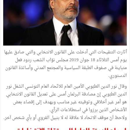
أثارت التنقيحات التي أدخلت على القانون الانتخابي والتي صادق عليها
يوم أمس الثلاثاء 18 جوان 2019 مجلس نوّاب الشعب ردود فعل
متباينة في صفوف الطبقة السياسية والمجتمع المدني وأساتذة القانون
الدستوري.
وقال نور الدين الطبّوبي الأمين العام للاتّحاد العام التونسي الشغل نور
الدين الطبّوبي إنّ مصادقة البرلمان أمس على تعديل القانون الانتخابي
هو أمر غير أخلاقي وتوقيته غير مناسب ويهدف إلى إقصاء بعض
الأشخاص الذين برزوا في استطلاعات الرأي.
ولاحظ آنّ موقف الاتحاد لا علاقة له لا بنبيل القروي أو بأي شخص آخر.