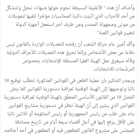
وأضاف أنّ هذه " الأغلبيّة البسيطة تحوم حولها شبهات تحيّل وتتشكّل
من أحد الأحزاب الذي اثبتت دائرة المحاسبات مؤخّرا تلقيها لتمويلات
من موتى ومجهولة المصدر ومن طرف اخر استعمل أجهزة الدولة
لتغيير قوانين اللعبة"
وأكّد أمين عام حركة الشعب أنّ رفضه للتعديلات الواردة بالقانون ليس
دفاعا عن بعض الأشخاص وإنّما لخرق هذه التعديلات للأعراف الدوليّة
ولأنّه سيغرق عمل الهيئة العليا المستقلة للإنتخابات بخصوص
الترشّحات للانتخابات.
ويجدر التذكير بانّ عملية الطعن في القوانين المذكورة تتطلّب توقيع 30
نائبا وتوجيهها إلى الهيئة الوقتيّة لمراقبة دستورية القوانين كما ينصّ
الفصل 18 من القانون الأساسي المتعلّق بالهيئة الوقتية لمراقبة دستورية
القوانين الذي يشير إلى أنّ الهيئة تنظر في دستورية مشاريع القوانين
بناء على طلب من رئيس الجمهورية أو رئيس الحكومة أو ثلاثين نائبا
على الأقل يرفع إليها في أجل أقصاه سبعة أيام من تاريخ مصادقة
المجلس على مشروع القانون المطعون فيه أو المطعون في أحد أحكامه.