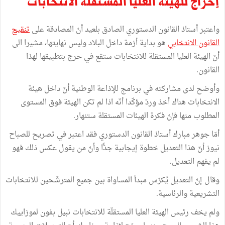
إحراج للهيئة العليا المستقلة الانتخابات
واعتبر أستاذ القانون الدستوري الصادق بلعيد أنّ المصادقة على
تنقيح
القانون الانتخابي
هو بداية أزمة داخل البلاد وليس نهايتها، مشيرا الى
أنّ الهيئة العليا المستقلة للانتخابات ستقع في حرج بتطبيقها لهذا
القانون.
وأوضح لدى مشاركته في برنامج للإذاعة الوطنية أنّ داخل هيئة
الانتخابات هناك أخذ وردّ مؤكّدا أنّه اذا لم تكن الهيئة فوق المستوى
المطلوب منها فإنّ فكرة الهيئات المستقلة ستنهار.
أمّا جوهر مبارك أستاذ القانون الدستوري فقد اعتبر في تصريح للصباح
نيوز أنّ هذا التعديل خطوة إيجابية جدًّا وأنّ من يقول عكس ذلك فهو
لم يفهم التعديل.
وقال إنّ التعديل يُكرّس مبدأ المساواة بين جميع المترشّحين للانتخابات
التشريعية والرئاسية.
ولم يخف رئيس الهيئة العليا المستقلّة للانتخابات نبيل بفون لموزاييك