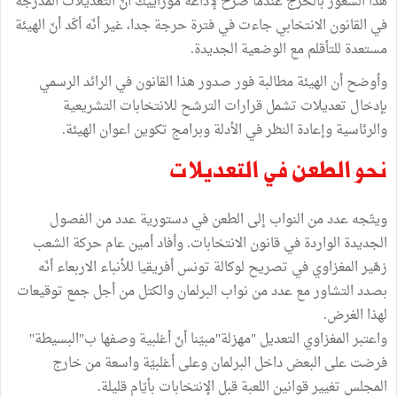
هذا الشعور بالحرج عندما صرّح لإذاعة موزاييك أنّ التعديلات المدرجة
في القانون الانتخابي جاءت في فترة حرجة جدا، غير أنّه أكّد أنّ الهيئة
مستعدة للتأقلم مع الوضعية الجديدة.
وأوضح أن الهيئة مطالبة فور صدور هذا القانون في الرائد الرسمي
بإدخال تعديلات تشمل قرارات الترشح للانتخابات التشريعية
والرئاسية وإعادة النظر في الأدلة وبرامج تكوين اعوان الهيئة.
نحو الطعن في التعديلات
ويتّجه عدد من النواب إلى الطعن في دستورية عدد من الفصول
الجديدة الواردة في قانون الانتخابات. وأفاد أمين عام حركة الشعب
زهّير المغزاوي في تصريح لوكالة تونس أفريقيا للأنباء الاربعاء أنّه
بصدد التشاور مع عدد من نواب البرلمان والكتل من أجل جمع توقيعات
لهذا الغرض.
واعتبر المغزاوي التعديل "مهزلة"مبيّنا أنّ أغلبية وصفها ب"البسيطة"
فرضت على البعض داخل البرلمان وعلى أغلبيّة واسعة من خارج
المجلس تغيير قوانين اللعبة قبل الإنتخابات بأيّام قليلة.