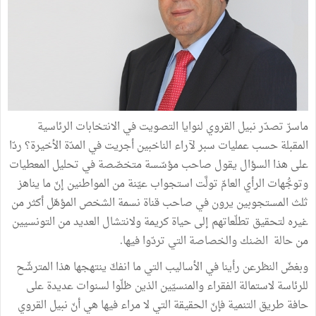
ماسرّ تصدّر نبيل القروي لنوايا التصويت في الانتخابات الرئاسية
المقبلة حسب عمليات سبر لآراء الناخبين أجريت في المدّة الأخيرة؟ ردّا
على هذا السؤال يقول صاحب مؤسّسة متخصّصة في تحليل المعطيات
وتوجُّهات الرأي العامّ تولَّت استجواب عيّنة من المواطنين إنّ ما يناهز
ثلث المستجوبين يرون في صاحب قناة نسمة الشخص المؤهّل أكثر من
غيره لتحقيق تطلّعاتهم إلى حياة كريمة ولانتشال العديد من التونسيين
من حالة الضنك والخصاصة التي تردّوا فيها.
وبغضّ النظرعن رأينا في الأساليب التي ما انفكّ ينتهجها هذا المترشّح
للرئاسة لاستمالة الفقراء والمنسيّين الذين ظلّوا لسنوات عديدة على
حافة طريق التنمية فإنّ الحقيقة التي لا مراء فيها هي أنّ نبيل القروي