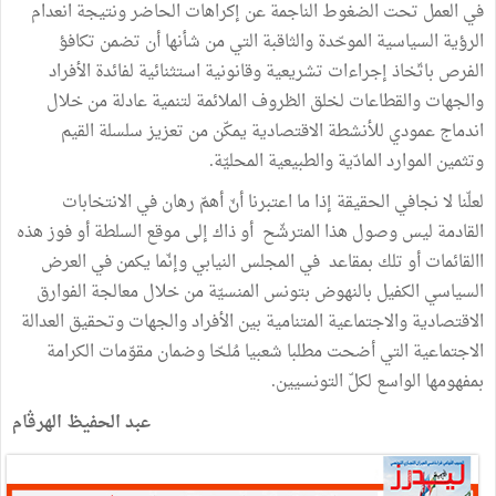
في العمل تحت الضغوط الناجمة عن إكراهات الحاضر ونتيجة انعدام
الرؤية السياسية الموحّدة والثاقبة التي من شأنها أن تضمن تكافؤ
الفرص باتّخاذ إجراءات تشريعية وقانونية استثنائية لفائدة الأفراد
والجهات والقطاعات لخلق الظروف الملائمة لتنمية عادلة من خلال
اندماج عمودي للأنشطة الاقتصادية يمكّن من تعزيز سلسلة القيم
وتثمين الموارد المادّية والطبيعية المحليّة.
لعلّنا لا نجافي الحقيقة إذا ما اعتبرنا أنّ أهمّ رهان في الانتخابات
القادمة ليس وصول هذا المترشّح أو ذاك إلى موقع السلطة أو فوز هذه
االقائمات أو تلك بمقاعد في المجلس النيابي وإنّما يكمن في العرض
السياسي الكفيل بالنهوض بتونس المنسيّة من خلال معالجة الفوارق
الاقتصادية والاجتماعية المتنامية بين الأفراد والجهات وتحقيق العدالة
الاجتماعية التي أضحت مطلبا شعبيا مُلحّا وضمان مقوّمات الكرامة
بمفهومها الواسع لكلّ التونسيين.
عبد الحفيظ الهرڤام