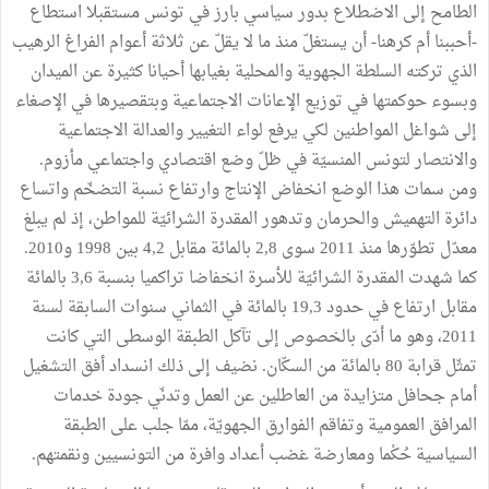
الطامح إلى الاضطلاع بدور سياسي بارز في تونس مستقبلا استطاع
-أحببنا أم كرهنا- أن يستغلّ منذ ما لا يقلّ عن ثلاثة أعوام الفراغ الرهيب
الذي تركته السلطة الجهوية والمحلية بغيابها أحيانا كثيرة عن الميدان
وبسوء حوكمتها في توزيع الإعانات الاجتماعية وبتقصيرها في الإصغاء
إلى شواغل المواطنين لكي يرفع لواء التغيير والعدالة الاجتماعية
والانتصار لتونس المنسيّة في ظلّ وضع اقتصادي واجتماعي مأزوم.
ومن سمات هذا الوضع انخفاض الإنتاج وارتفاع نسبة التضخّم واتساع
دائرة التهميش والحرمان وتدهور المقدرة الشرائيّة للمواطن، إذ لم يبلغ
معدّل تطوّرها منذ 2011 سوى 2,8 بالمائة مقابل 4,2 بين 1998 و2010.
كما شهدت المقدرة الشرائيّة للأسرة انخفاضا تراكميا بنسبة 3,6 بالمائة
مقابل ارتفاع في حدود 19,3 بالمائة في الثماني سنوات السابقة لسنة
2011، وهو ما أدّى بالخصوص إلى تآكل الطبقة الوسطى التي كانت
تمثّل قرابة 80 بالمائة من السكّان. نضيف إلى ذلك انسداد أفق التشغيل
أمام جحافل متزايدة من العاطلين عن العمل وتدنّي جودة خدمات
المرافق العمومية وتفاقم الفوارق الجهويّة، ممّا جلب على الطبقة
السياسية حُكْما ومعارضة غضب أعداد وافرة من التونسيين ونقمتهم.