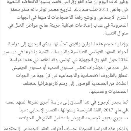
وغير خاف اليوم أنّ هذه الفوارق التي قامت بسببها الانتفاضة الشعبية
في جانفي 2011 ظلّت منذ ذلك التاريخ مصدر توتّر دائم منذر بتعمّق
الشرخ الاجتماعي وتوسّع رقعة الاحتجاجات لا سيّما في الجهات
المحرومة في غياب إصلاحات هيكلية جريئة تعالج مواطن الخلل في
منوال التنمية.
ولإدارك حجم هذه الفوارق ولتبيّن تجلّياتها، يمكن الرجوع إلى دراسة
أجراها المعهد التونسي للتنافسية والدراسات الكمية ونشرها في ديسمبر
2014 حول الفوارق الجهويّة في تونس. وقد اعْتُمد في هذه الدراسة
على عدد من المؤشّرات تعكس مستوى التنمية أو مستوى التهميش
تتعلّق بالظروف الاقتصادية والاجتماعية في كلّ جهة من الجهات
انطلاقا من المعتمدية للوصول إلى رسم كارتوغرافيا لمختلف
المعتمديات وتصنيفها.
كما يجدر الرجوع في هذا السياق إلى دراسة أخرى نشرها المعهد نفسه
في ماي 2017 باللغة الفرنسية وعنوانها «التمييز الإيجابي : مبدأ
دستوري يتعيّن تجسيمه للنهوض بالتشغيل اللائق في الجهات».
وتزخر هذه الدراسة المنجزة لحساب أطراف العقد الاجتماعي (الحكومة