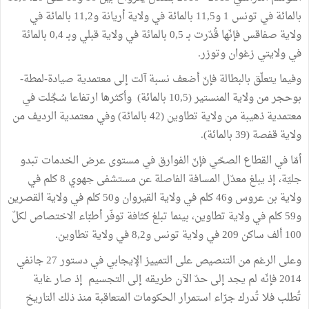
بالمائة في تونس 1 و11,5 بالمائة في ولاية أريانة و11,2 بالمائة في
ولاية صفاقس فإنّها قُدّرت بـ 0,5 بالمائة في ولاية قبلي وبـ 0,4 بالمائة
في ولايتي زغوان وتوزر.
وفيما يتعلّق بالبطالة فإنّ أضعف نسبة آلت إلى معتمدية صيادة-لمطة-
بوحجر من ولاية المنستير (10,5 بالمائة) وأكثرها ارتفاعا سُجِّلت في
معتمدية ذهيبة من ولاية تطاوين (42 بالمائة) وفي معتمدية الرديف من
ولاية قفصة (39 بالمائة).
أمّا في القطاع الصحّي فإنّ الفوارق في مستوى عرض الخدمات تبدو
جليّة، إذ يبلغ معدّل المسافة الفاصلة عن مستشفى جهوي 8 كلم في
ولاية بن عروس و46 كلم في ولاية القيروان و50 كلم في ولاية القصرين
و59 كلم في ولاية تطاوين، بينما تبلغ كثافة توفّر أطبّاء الاختصاص لكلّ
100 ألف ساكن 209 في ولاية تونس و8,2 في ولاية تطاوين.
وعلى الرغم من التنصيص على التمييز الإيجابي في دستور 27 جانفي
2014 فإنّه لم يجد إلى حدّ الآن طريقه إلى التجسيم إذ صار غاية
تُطلب فلا تُدرك جرّاء استمرار الحكومات المتعاقبة منذ ذلك التاريخ