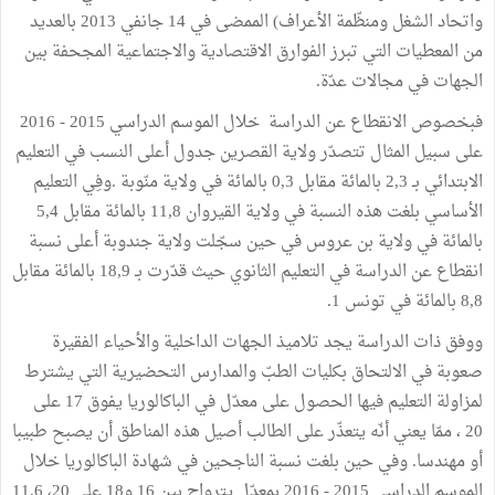
واتحاد الشغل ومنظّمة الأعراف) الممضى في 14 جانفي 2013 بالعديد
من المعطيات التي تبرز الفوارق الاقتصادية والاجتماعية المجحفة بين
الجهات في مجالات عدّة.
فبخصوص الانقطاع عن الدراسة خلال الموسم الدراسي 2015 - 2016
على سبيل المثال تتصدّر ولاية القصرين جدول أعلى النسب في التعليم
الابتدائي بـ 2,3 بالمائة مقابل 0,3 بالمائة في ولاية منّوبة .وفِي التعليم
الأساسي بلغت هذه النسبة في ولاية القيروان 11,8 بالمائة مقابل 5,4
بالمائة في ولاية بن عروس في حين سجّلت ولاية جندوبة أعلى نسبة
انقطاع عن الدراسة في التعليم الثانوي حيث قدّرت بـ 18,9 بالمائة مقابل
8,8 بالمائة في تونس 1.
ووفق ذات الدراسة يجد تلاميذ الجهات الداخلية والأحياء الفقيرة
صعوبة في الالتحاق بكليات الطبّ والمدارس التحضيرية التي يشترط
لمزاولة التعليم فيها الحصول على معدّل في الباكالوريا يفوق 17 على
20 ، ممّا يعني أنّه يتعذّر على الطالب أصيل هذه المناطق أن يصبح طبيبا
أو مهندسا. وفي حين بلغت نسبة الناجحين في شهادة الباكالوريا خلال
الموسم الدراسي 2015 - 2016 بمعدّل يترواح بين 16 و18 على 20، 11,6