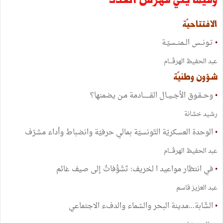
الافتتاحيّة
•
تـونــس الــمنــسيّـة
عبد الحفيظ الهرڤـــام
شؤون وطنيّة
•
وحــقـوق الأجــيــال القـــــــادمة مـن يضمنها؟
رشيد خشانة
•
الوحدة العسكريّة التّونسيّة بمالي حرفيّة وانضباط وأداء مشرّف
عبد الحفيظ الهرڤـــام
•
في انتظار مواعيد ا لخريف: تَشَوُّفاتٌ إلى صيف غائم
عبد العزيز قاسم
•
الشّابة...مدينة البحر والسّماء والدفء الاجتماعي