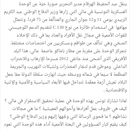
ينقل عبد الحفيظ الهرقام مدير التحرير صورة حيّة عن الوحدة
العسكرية التونسية في مالي التي زارها وزير الدفاع الوطني عبد الكريم
الزبيدي يومي 11 و12 جوان الجاري والمتألّفة من 75 فردا. وتتمثّل
مهامّها في استخدام طائرة من نوع C 130 لتقديم الدعم اللوجيستي
للقوات الأممية في مجال نقل الأفراد والعتاد بما في ذلك الإخلاء
الصحّي وهي تتألّف من طواقم وعسكريين من اختصاصات مختلفة.
تتمركز الوحدة على مقربة من مطار باماكو عاصمة مالي، هذا البلد
الأفريقي الذى أضحى منذ جانفي 2012 مسرحا للإرهاب وللاحتراب
الداخلي وموطئ قدم لتجّار المخدّرات ولشبكات التهريب والجريمة
المنظّمة لا سيّما في شماله ووسطه حيث انهارت سلطة الدولة ممّا جعل
البلاد تعيش أزمة معقّدة تتداخل فيها الأبعاد السياسية والأمنية والإثنية
والاقتصادية..
لماذا تشارك تونس بهذه الوحدة في عملية تحقيق الاستقرار في مالي ؟
كيف هي ظروف عمل أفرادها وأحوالهم المعيشية ؟ ما هي مجالات
نشاطهم ؟ ما فحوى الرسالة التي وجَّهها إليهم وزير الدفاع الوطني؟
كيف يقيّم كبار المسؤولين في البعثة الأممية أداء هذه الوحدة التي تعود