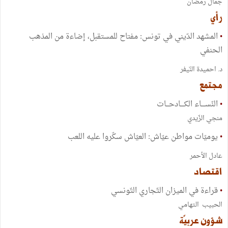
جمال رمضان
رأي
•
المشهد الدّيني في تونس: مفتاح للمستقبل، إضاءة من المذهب
الحنفي
د. احميدة النّيفر
مجتمع
•
النّســــاء الكــــادحـــات
منجي الزّيدي
•
يوميّات مواطن عيّاش: العيّاش سكّروا عليه اللعب
عادل الأحمر
اقتصاد
•
قراءة في الميزان التّجاري التّونسي
الحبيب التهامي
شؤون عربيّة