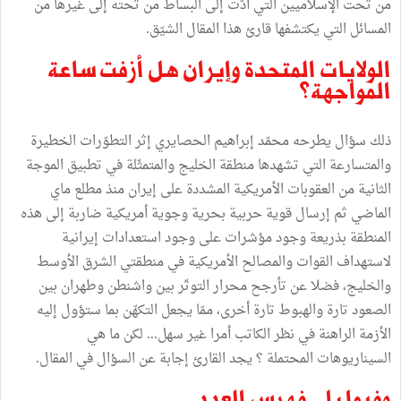
من تحت الإسلاميين التي أدّت إلى البساط من تحته إلى غيرها من
المسائل التي يكتشفها قارئ هذا المقال الشيّق.
الولايات المتحدة وإيران هل أزفت ساعة
المواجهة؟
ذلك سؤال يطرحه محمّد إبراهيم الحصايري إثر التطوّرات الخطيرة
والمتسارعة التي تشهدها منطقة الخليج والمتمثّلة في تطبيق الموجة
الثانية من العقوبات الأمريكية المشددة على إيران منذ مطلع ماي
الماضي ثم إرسال قوية حربية بحرية وجوية أمريكية ضاربة إلى هذه
المنطقة بذريعة وجود مؤشرات على وجود استعدادات إيرانية
لاستهداف القوات والمصالح الأمريكية في منطقتي الشرق الأوسط
والخليج، فضلا عن تأرجح محرار التوتّر بين واشنطن وطهران بين
الصعود تارة والهبوط تارة أخرى، ممّا يجعل التكهّن بما ستؤول إليه
الأزمة الراهنة في نظر الكاتب أمرا غير سهل... لكن ما هي
السيناريوهات المحتملة ؟ يجد القارئ إجابة عن السؤال في المقال.
وفيما يلي فهرس العدد