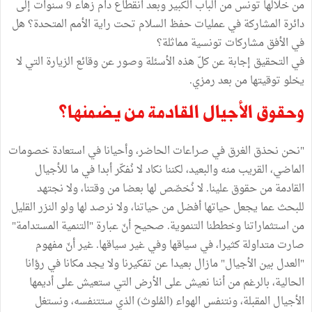
من خلالها تونس من الباب الكبير وبعد انقطاع دام زهاء 9 سنوات إلى
دائرة المشاركة في عمليات حفظ السلام تحت راية الأمم المتحدة؟ هل
في الأفق مشاركات تونسية مماثلة؟
في التحقيق إجابة عن كلّ هذه الأسئلة وصور عن وقائع الزيارة التي لا
يخلو توقيتها من بعد رمزي.
وحقوق الأجيال القادمة من يضمنها؟
"نحن نحذق الغرق في صراعات الحاضر، وأحيانا في استعادة خصومات
الماضي، القريب منه والبعيد، لكننا نكاد لا نُفكّر أبدا في ما للأجيال
القادمة من حقوق علينا. لا نُخصّص لها بعضا من وقتنا، ولا نجتهد
للبحث عما يجعل حياتها أفضل من حياتنا، ولا نرصد لها ولو النزر القليل
من استثماراتنا وخططنا التنموية. صحيح أنّ عبارة "التنمية المستدامة"
صارت متداولة كثيرا، في سياقها وفي غير سياقها. غير أنّ مفهوم
"العدل بين الأجيال" مازال بعيدا عن تفكيرنا ولا يجد مكانا في رؤانا
الحالية، بالرغم من أننا نعيش على الأرض التي ستعيش على أديمها
الأجيال المقبلة، ونتنفس الهواء (المُلوث) الذي ستتنفسه، ونستغل