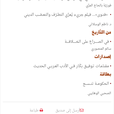
فوزيّة بالحاج المزّي
•
«فتـوى»... فيلم جريء يُعرِّي التطـرّف والتعـصّـب الديني
د. ناظم الوسلاتي
من التّاريخ
•
في الصـــــراع على الخـــــلافــــة
سالم المنصوري
إصدارات
•
مقـدّمـات تـوفيـق بكّـار فــي الأدب العـربــي الحديـث
بطاقة
•
الحكومــة تنــســج
الصحبي الوهايبي
أرسل إلى صديق
طباعة