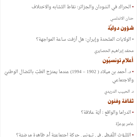
•
الحراك في السّودان والجزائر: نقاط التّشابه والاختلاف
حنان الاندلسي
شؤون دوليّة
• الولايات المتّحدة وإيران: هل أزفت ساعة المواجهة؟
محمّد إبراهيم الحصايري
أعلام تونسيّون
•
د. أحمد بن ميلاد ( 1902 – 1994) عندما يمتزج الطبّ بالنّضال الوطنيّ
والاجتماعي
د. الحبيب الدريدي
ثقافة وفنون
•
الدراما والواقع : أيّة علاقة؟
عامر بوعزّة
•
التّلــوّث اللّفــظي في تـــونس حركة اجتماعيّة أم ظاهرة مرضيّة؟