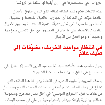
الثروات التي ستستثمرها هي... إن أبقينا لها شقفة من ثروة..."
بهذه الكلمات قدّم رشيد خشانة لمقاله الذي تناول حقوق الأجيال
القادمة مؤكّدا في الخاتمة أنّ التجارب العالمية، المُخطئة والمصيبة،
تُعلمنا دروسا مفيدة لكي نُطور "هيأة التنمية المستدامة وحقوق الأجيال
القادمة"، بالاعتماد على ما جاء في الدستور، من أجل تكريس مبدإ مهمّ
وحديث ألا وهو العدل بين الأجيال.
في انتظار مواعيد الخريف : تشوّفات إلى
صيف غائم
يقول صاحب هذه التأمّلات عبد الكاتب عبد العزيز قاسم إنّها تتنزّل في
مرحلة بلغ في القلق منتهاه؟ ما سبب هذا الشعور؟
بصدقه المعهود وأسلوبه المتفرّد في الكتابة يدلي لنا هذا المثَقّف الذي
"ضاع في زحام الساحات" برأيه في انتخابات الخريف القادم ويتساءل
عن علامات تفرّد "النموذج التونسي" في "ظلّ دينار يتدحرج ومديونية
تتفاقم" و"ثورة باركة" ويذكّر باستراتيجية بن علي في سحب البساط