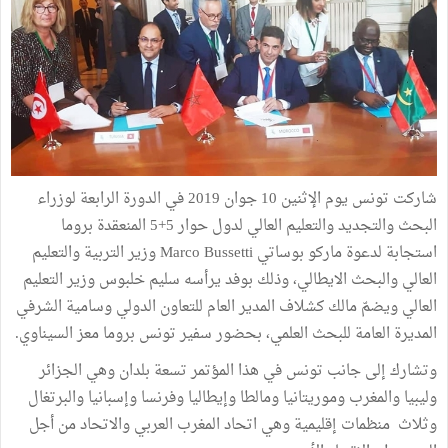
شاركت تونس يوم الإثنين 10 جوان 2019 في الدورة الرابعة لوزراء
البحث والتجديد والتعليم العالي لدول حوار 5+5 المنعقدة بروما
استجابة لدعوة ماركو بوساتي Marco Bussetti وزير التربية والتعلیم
العالي والبحث الایطالي، وذلك بوفد يرأسه سليم خلبوس وزير التعليم
العالي ويضمّ مالك كشلاف المدير العام للتعاون الدولي وسامية الشرفي
المديرة العامة للبحث العلمي، بحضور سفير تونس بروما معز السيناوي.
وتشارك إلى جانب تونس في هذا المؤتمر تسعة بلدان وهي الجزائر
وليبيا والمغرب وموريتانيا ومالطا وإيطاليا وفرنسا وإسبانيا والبرتغال
وثلاث منظمات إقليمية وهي اتحاد المغرب العربي والاتحاد من أجل