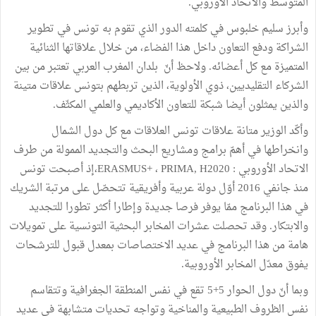
المتوسط والاتحاد الأوروبي.
وأبرز سليم خلبوس في كلمته الدور الذي تقوم به تونس في تطوير
الشراكة ودفع التعاون داخل ھذا الفضاء، من خلال علاقاتھا الثنائية
المتميزة مع كل أعضائه. ولاحظ أنّ بلدان المغرب العربي تعتبر من بین
الشركاء التقلیدیین، ذوي الأولویة، الذین تربطھم بتونس علاقات متینة
والذین یمثلون أیضا شبكة للتعاون الأكادیمي والعلمي المكثّف.
وأكّد الوزير متانة علاقات تونس العلاقات مع كل دول الشمال
وانخراطها في أهمّ برامج ومشاریع البحث والتجدید الممولة من طرف
الاتحاد الأوروبي : ERASMUS+ ، PRIMA, H2020،إذ أصبحت تونس
منذ جانفي 2016 أوّل دولة عربیة وأفریقیة تتحصّل على مرتبة الشریك
في ھذا البرنامج ممّا یوفر فرصا جدیدة وإطارا أكثر تطورا للتجدید
والابتكار. وقد تحصلت عشرات المخابر البحثية التونسية على تمويلات
هامة من هذا البرنامج في عديد الاختصاصات بمعدل قبول للترشحات
يفوق معدّل المخابر الأوروبية.
وبما أنّ دول الحوار 5+5 تقع في نفس المنطقة الجغرافیة وتتقاسم
نفس الظروف الطبیعیة والمناخیة وتواجه تحدیات متشابهة في عديد