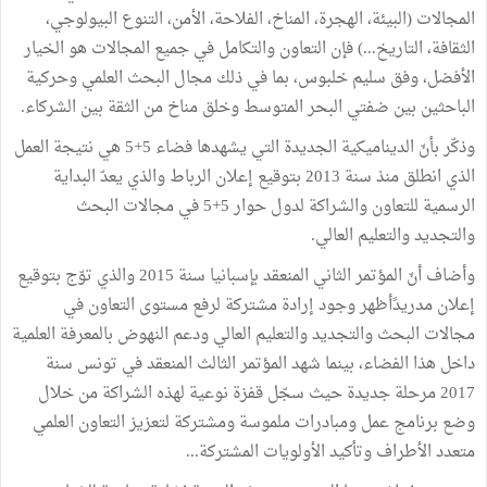
المجالات (البيئة، الهجرة، المناخ، الفلاحة، الأمن، التنوع البيولوجي،
الثقافة، التاريخ...) فإن التعاون والتكامل في جمیع المجالات ھو الخیار
الأفضل، وفق سليم خلبوس، بما في ذلك مجال البحث العلمي وحركیة
الباحثین بین ضفتي البحر المتوسط وخلق مناخ من الثقة بین الشركاء.
وذكّر بأنّ الدینامیكیة الجدیدة التي یشھدھا فضاء 5+5 ھي نتیجة العمل
الذي انطلق منذ سنة 2013 بتوقیع إعلان الرباط والذي یعدّ البدایة
الرسمیة للتعاون والشراكة لدول حوار 5+5 في مجالات البحث
والتجدید والتعلیم العالي.
وأضاف أنّ المؤتمر الثاني المنعقد بإسبانیا سنة 2015 والذي توّج بتوقیع
إعلان مدریدًأظھر وجود إرادة مشتركة لرفع مستوى التعاون في
مجالات البحث والتجدید والتعلیم العالي ودعم النھوض بالمعرفة العلمیة
داخل ھذا الفضاء، بينما شھد المؤتمر الثالث المنعقد في تونس سنة
2017 مرحلة جدیدة حیث سجّل قفزة نوعیة لھذه الشراكة من خلال
وضع برنامج عمل ومبادرات ملموسة ومشتركة لتعزیز التعاون العلمي
متعدد الأطراف وتأكید الأولویات المشتركة...