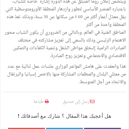
ويتضمن إعلان روما المنبثق عن هذه الدورة إشارة خاصة للشباب،
باعتباره العنصر الأساسي لتطور وازدھار المنطقة الأورومتوسطیة التي
یقل معدّل أعمار أكثر من 60 ٪ من سكانھا عن 30 سنة، وبذلك تعدّ ھذه
المنطقة واحدة من أكثر
المناطق الفتیة في العالم. وبالتالي من الضروري أن یكون الشباب محور
الاھتمام الرئیسي وذلك بالسعي إلى تعزیز مشاركته في مختلف
المبادرات الرامیة إلىخلق مواطن الشغل وتنمیة الكفاءات والتمكین
الاقتصادي والاجتماعي وتعزیز روح المبادرة.
هذا وانعقدت على هامش المؤتمر الوزاري جلسات عمل ثنائية مع عدد
من ممثلي البلدان والمنظمات المشاركة منها بالاخص إسبانيا والبرتغال
والاتحاد من أجل المتوسط.
أرسل إلى صديق
طباعة
هل أعجبك هذا المقال ؟ شارك مع أصدقائك !