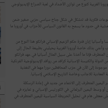
وبا الغربية كنوع من توازن الأضداد في لعبة الصراع الإيديولوجي
 مجموعات فكرية قد تتشكل في شكل جناح سياسي حزبي صغير ضمن
مشية في حدود ما يسمح به القانون السياسي للأحزاب في أوروبا ما
نسا وأسبانيا إبان فترة حكم الزعيم الإسباني فرانكو هذا النوع من
رب وأعني بذلك خاصة أوروبا الغربية يحيليني بطبيعة الحال إلى
ين المتطرف فإذا ما أخذنا على سبيل المثال أسبانيا في عهد فرانكو
الدولة والكنيسة الإسبانية كرافد من روافد الإيديولوجية الفرنكية
ي موجودة إلى الآن في حزب المحافظين دورا مهما في التغذية
انية المعادية للاجانب وخاصة التاريخ الإسلامي لإسبانيا.
اليمين المتطرف إلى الانتماء من جديد في إعادة الرسكلة
ا
ن أو وسط اليمين البرلماني في الكورتيس الإسباني و تمايزه في
كيد على معطى هام في تحليل الخريطة السياسية لليمين المتطرف في