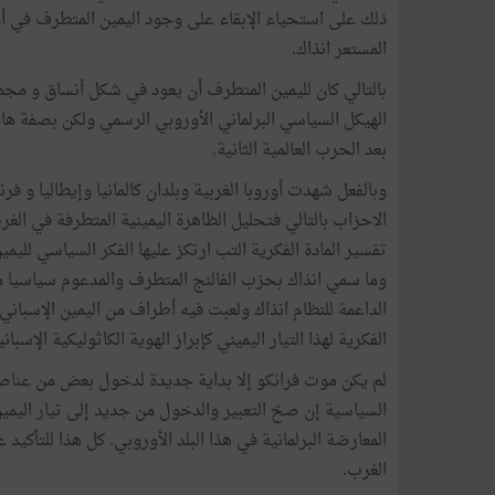
ذلك على استحياء الإبقاء على وجود اليمين المتطرف في أور
المستعر انذاك.
بالتالي كان لليمين المتطرف أن يعود في شكل أنساق و
الهيكل السياسي البرلماني الأوروبي الرسمي ولكن بصفة ها
بعد الحرب العالمية الثانية.
وبالفعل شهدت أوروبا الغربية وبلدان كالمانيا وإيطاليا و فر
الاحزاب بالتالي فتحليل الظاهرة اليمينية المتطرفة في الغ
تفسير المادة الفكرية التب ارتكز عليها الفكر السياسي لليم
وما سمي انذاك بحزب الفالنج المتطرف والمدعوم سياسيا من 
الداعمة للنظام انذاك ولعبت فيه أطراف من اليمين الإسبان
الفكرية لهذا التيار اليميني كإبراز الهوية الكاثوليكية الإسب
لم يكن موت فرانكو إلا بداية جديدة لدخول بعض من عناصر 
السياسية إن صحّ التعبير والدخول من جديد إلى تيار اليمي
المعارضة البرلمانية في هذا البلد الأوروبي. كل هذا للتأ
الغرب.