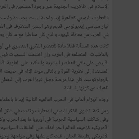
الإسلام في ظاهريته الجديدة عبر وجود المسلمين في الغر
فالتطرف اليميني كظاهرة إيديولجية ليست بجديدة وليست ول
تيار سياسي إيديولوجي قديم وهو اليمين المتطرف في الغرب
في الغرب من معاداة لليهود والذي كان متاطرا مع ما كان يعر
كانت هذه المسألة فعلا مادة للتنظير الفكري العنصري في أ
بالفاشيات المختلفة في الغرب وإن اختلفت التسميات فهي 
الأبيض على باقي العناصر البشرية والتأكيد على العلوية الأد
المستندة إلى نظرية القوة و بالتالى موت الإله في صيغته ا
بالهولوكوست كان هذا مرحلة وصل فيها الغرب إلى التفطن 
ناهيك عن كونها إنسانية.
وجاء انهزام ألمانيا في الحرب العالمية الثانية إيذانا بانطف
ومن ثمة انضوى الفكر اليميني المتطرف وتفتت في شكل أف
وفي شاكلته السياسية الحزبية في أوروبا ما بعد الحرب وكا
الأمريكية كزعيمة للعالم الحر انذاك على الطبقات السياسية 
الأمريكي بطبيعة الحال، قلت كان عليها وفي مواجهة وجود