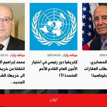
مواقف وآراء
مواقف وآراء
- 2025.02.12
- 2025.04.29
الحصايري:
لإفريقيا دور رئيسي في اختيار
محمد إبراهيم ا
طاب العقارات
الأمين العام القادم للأمم
انتقلنا من خري
بلوماسية!
المتحدة (1)
الى خريطة الشر
الجديد...
ا في الغرب لا يمكن أن نفصلها عن جذورها المعرفية والتي تتمثل
الغاء
السبعينات إلى الشاكلة الفلسفية الحالية من معاداة الأجنبي أو