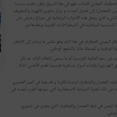
 المتطرف المعادي للاجانب فهو في هذا السياق يكوّن لنفسه رصيدا
مين (المعتدل) إلى تعديل أجندته و إبراز عناوين كالهوية والتخويف
 الشيء الذي يجعل هذه الأحزاب البرلمانية في صراع رخيص على
السياسية البرلمانية في الديمقراطيات الغربية ويفقدها من
كر اليميني المتطرف في هذا البلد وهو عكس ما يتبادر إلى الاذهان
الوطنية و المسماة حاليا بالتجمع الوطني.
ن رحم الملكية الفرنسية أو ما يسمي بالنظام البائد. لم تكن
اتهم زورا بإفشاء أسرار عسكرية فرنسية للعدو الألماني انذاك
شقيه المعتدل والمتطرف أرصدة فكرية و فلسفية في الميز العنصري
في تلك الفترة الديباجة الاستعمارية التي سوغها الغرب لنفسه في
بط اليمين في شقه المعتدل والمتطرف الذي يتعدى في تصوري
لوجي.