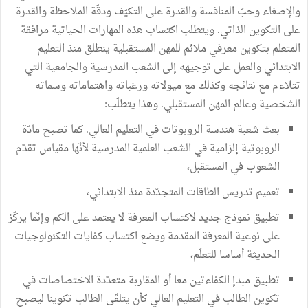
والإصغاء وحبّ المنافسة والقدرة على التكيّف ودقّة الملاحظة والقدرة
على التكوين الذاتي. ويتطلب اكتساب هذه المهارات الحياتية مرافقة
المتعلم بتكوين معرفي ملائم للمهن المستقبلية ينطلق منذ التعليم
الابتدائي والعمل على توجيهه إلى الشعب المدرسية والجامعية التي
تتلاءم مع نتائجه وكذلك مع ميولاته ورغباته واهتماماته وسماته
الشخصية وعالم المهن المستقبلي. وهذا يتطلّب:
بعث شعبة هندسة الروبوتات في التعليم العالي. كما تصبح مادّة
الروبوتية إلزامية في الشعب العلمية المدرسية لأنّها مقياس تقدّم
الشعوب في المستقبل،
تعميم تدريس الطاقات المتجدّدة منذ الابتدائي،
تطبيق نموذج جديد لاكتساب المعرفة لا يعتمد على الكم وإنّما يركّز
على نوعية المعرفة المقدمة ويضع اكتساب كفايات التكنولوجيات
الحديثة أساسا للتعلّم،
تطبيق مبدإ الكفاءتين معا أو المقاربة متعدّدة الاختصاصات في
تكوين الطالب في التعليم العالي كأن يتلقّى الطالب تكوينا ليصبح