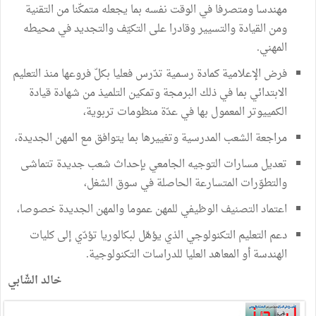
مهندسا ومتصرفا في الوقت نفسه بما يجعله متمكّنا من التقنية
ومن القيادة والتسيير وقادرا على التكيّف والتجديد في محيطه
المهني.
فرض الإعلامية كمادة رسمية تدّرس فعليا بكلّ فروعها منذ التعليم
الابتدائي بما في ذلك البرمجة وتمكين التلميذ من شهادة قيادة
الكمييوتر المعمول بها في عدّة منظومات تربوية،
مراجعة الشعب المدرسية وتغييرها بما يتوافق مع المهن الجديدة،
تعديل مسارات التوجيه الجامعي بإحداث شعب جديدة تتماشى
والتطوّرات المتسارعة الحاصلة في سوق الشغل،
اعتماد التصنيف الوظيفي للمهن عموما والمهن الجديدة خصوصا،
دعم التعليم التكنولوجي الذي يؤهّل لبكالوريا تؤدّي إلى كليات
الهندسة أو المعاهد العليا للدراسات التكنولوجية.
خالد الشّابي