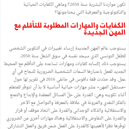
تكون مواردنا البشرية سنة 2050؟ وماهي الكفايات الحياتية
والتكنولوجية والمعرفية التي يحتاجونها؟
الكفايات والمهارات المطلوبة للتأقلم مع
المهن الجديدة
يستوجب عالم المهن الجديدة إرساء تغييرات في التكوين الشخصي
للطفل التونسي الذي سيجد نفسه في سوق الشغل سنة 2050.
يستوجب ذلك إكسابه كفايات ومهارات تساعده على التأقلم مع المحيط
الجديد للعمل باعتبارها السمات الشخصية الضرورية للنجاح في أي
عمل. وقد حدّدت قمّة دافوس في جانفي 2016 في تقرير لها حول
«مستقبل المهن» عشر مهارات حياتية أساسية لا بدّ أن تتوفّر للمتعلم
أثناء تكوينه وهي: القدرة على حلّ المسائل المعقدة والإبداع والتمتع
بالفكر النقدي والمرونة في علاقة بالمعرفة والتواصل مع الآخر
والاستقلالية والذكاء الوجداني والقدرة على اتخاذ موقف أو قرار
والقدرة على التفاوض والاستقلالية وهناك مهارات أخرى من الضروري
توفّرها نظرا لأهميتها كالقدرة على العمل ضمن فريق والعمل التشاركي