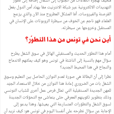
مخيف لهجرة الكفاءات من الجنوب إلى الشمال إضافة إلى تطوّر
التهديدات الالكترونية عبر شبكة الانترنيت ممّا يهدّد أمن الدول بفعل
القرصنة والفيروسات. أمّا المشكل المطروح منذ الآن والذي يزعج
العلماء فهو ناجم عن الخوف من سيطرة الروبوتات على الإنسان في
المستقبل وخروجها عن سيطرته.
أين نحن في تونس من هذا التطوّر؟
أمام هذا التطوّر الحديث والمستقبلي الهائل في سوق الشغل يطرح
سؤال مهمّ بالنسبة إلى الناشئة في تونس وهو كيف يمكنهم الاندماج
والنجاح في هذا المحيط الجديد؟
نظرا إلى أنّ البطالة هي صورة لعدم التوازن الحاصل بين التعليم وسوق
الشغل بات من الضروري إعادة هذا التوازن من خلال الاستعداد الجيّد
للمهن الجديدة المستقبلية التي تمثّل فرص عمل أخرى للشباب التونسي
وذلك بتطوير تكوينهم المعرفي حتّى يتماشى مع التحوّلات الجديدة
لسوق الشغل والتطوّرات المتسارعة التي يعيشها. وهذا يدعو إلى
الإجابة عن سؤال نطرحه على أنفسنا اليوم في تونس هو: كيف نريد أن