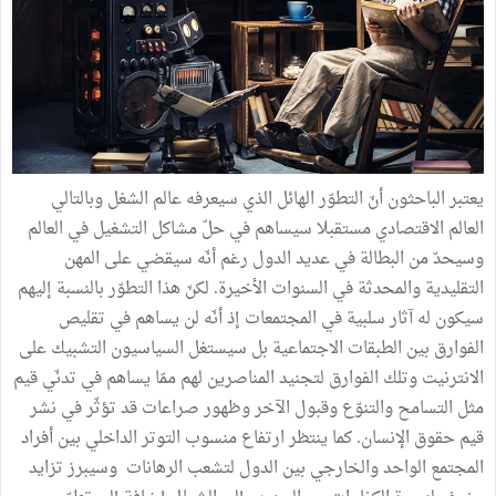
يعتبر الباحثون أنّ التطوّر الهائل الذي سيعرفه عالم الشغل وبالتالي
العالم الاقتصادي مستقبلا سيساهم في حلّ مشاكل التشغيل في العالم
وسيحدّ من البطالة في عديد الدول رغم أنّه سيقضي على المهن
التقليدية والمحدثة في السنوات الأخيرة. لكنّ هذا التطوّر بالنسبة إليهم
سيكون له آثار سلبية في المجتمعات إذ أنّه لن يساهم في تقليص
الفوارق بين الطبقات الاجتماعية بل سيستغل السياسيون التشبيك على
الانترنيت وتلك الفوارق لتجنيد المناصرين لهم ممّا يساهم في تدنّي قيم
مثل التسامح والتنوّع وقبول الآخر وظهور صراعات قد تؤثّر في نشر
قيم حقوق الإنسان. كما ينتظر ارتفاع منسوب التوتر الداخلي بين أفراد
المجتمع الواحد والخارجي بين الدول لتشعب الرهانات وسيبرز تزايد