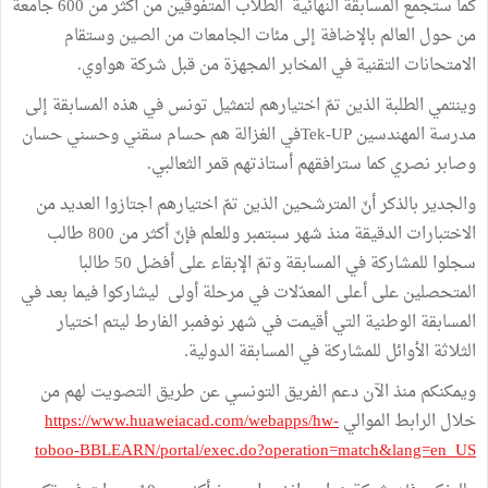
كما ستجمع المسابقة النهائية الطلاب المتفوقين من أكثر من 600 جامعة
من حول العالم بالإضافة إلى مئات الجامعات من الصين وستقام
الامتحانات التقنية في المخابر المجهزة من قبل شركة هواوي.
وينتمي الطلبة الذين تمّ اختيارهم لتمثيل تونس في هذه المسابقة إلى
مدرسة المهندسين Tek-UPفي الغزالة هم حسام سقني وحسني حسان
وصابر نصري كما سترافقهم أستاذتهم قمر الثعالبي.
والجدير بالذكر أنّ المترشحين الذين تمّ اختيارهم اجتازوا العديد من
الاختبارات الدقيقة منذ شهر سبتمبر وللعلم فإنّ أكثر من 800 طالب
سجلوا للمشاركة في المسابقة وتمّ الإبقاء على أفضل 50 طالبا
المتحصلين على أعلى المعدّلات في مرحلة أولى ليشاركوا فيما بعد في
المسابقة الوطنية التي أقيمت في شهر نوفمبر الفارط ليتم اختيار
الثلاثة الأوائل للمشاركة في المسابقة الدولية.
ويمكنكم منذ الآن دعم الفريق التونسي عن طريق التصويت لهم من
خلال الرابط الموالي
https://www.huaweiacad.com/webapps/hw-
toboo-BBLEARN/portal/exec.do?operation=match&lang=en_US