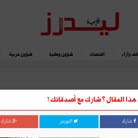
ف وآراء
اقتصاد
شؤون وطنية
شؤون عربية
ذا المقال ؟ شارك مع أصدقائك !
ُــمْ؟
شارك
التويتر
شارك