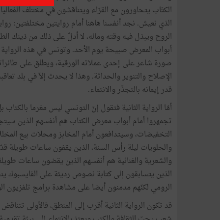
الكتّاب يتحاورون مع القرّاء ويتناقشون في مختلف الفعالي
الذي نعيش. نجد أنفسنا هاهنا أمام روايتين مختلفتين: رواي
الروح ويبذل فيه وقته وماله، لا أدلّ على ذلك من ذينك الط
أبواب المعرض صبيحة يوم الأحد. وتونس في هذه الرواية 
صورة شاعر على إحدى عملاته الورقية، ويطلق على طائراته 
الإصلاح والتنوير والحداثة. وهذا لا يحدث إلاّ في بلد تعا
قدر إيمانه بالتجذّر والانتماء.
أمّا الرواية الثانية فتقول إنّ التونسي ليس مغرما بالكتاب
تجمهروا أمام أبواب معرض الكتاب هم أنفسهم الذين سيتج
التخفيضات، وسيتدافعون أمام المخابز ومحلات بيع المخل
والحلويات ليلة رأس السنة، الذين يقفون ساعات طويلة قدّا
والشعرية والغنائية هم أنفسهم الذين يقضون ساعات طويلة 
الذين يتسابقون إلى كتابة نصوص رديئة على الفايسبوك ين
الرومي لكنّهم مدمنون أيضا على مشاهدة برامج تلفزيون الو
قد تكون الرواية الثانية أقرب إلى المنطق، فالأولى تتناقض 
شعب يحبّ الثقافة والكتب ويعتز بالانتماء إلى بيئة تقدمية