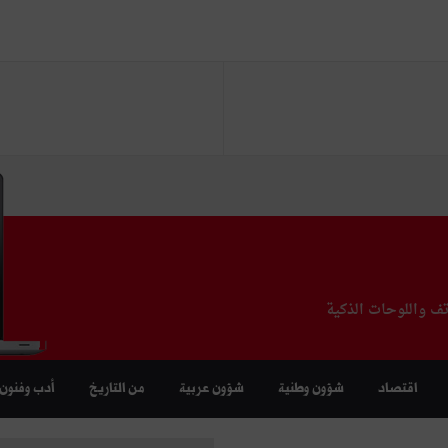
تف واللوحات الذكية
اقتصاد
شؤون وطنية
شؤون عربية
من التاريخ
أدب وفنون