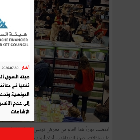
أخبار
- 2026.07.30
هيئة السوق الم
ثقتها في متانة 
التونسية وتدع
إلى عدم الانسيا
الإشاعات
انقضت دورةُ هذا العام من معرض تونس الدولي للكتاب مخل
والتساؤلات، صورَ المتدافعين أمام أبواب الدخول وفي حفل