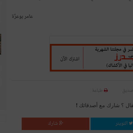
عامر بوعزّة
صديق
طباعة
قال ؟ شارك مع أصدقائك !
التويتر
شارك