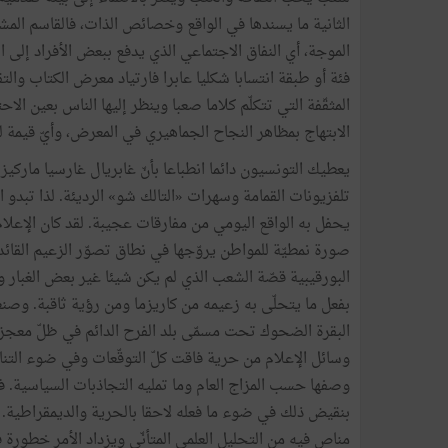
الثانية ما يسندها في الواقع وخصائص الذات، فالقاسم المش
الموجة، أي النفاق الاجتماعي الذي يدفع ببعض الأفراد إلى 
فئة أو طبقة انتسابا شكليا عابرا فارتياد معرض الكتاب وال
المثقّفة التي تتكلّم كلاما صعبا وينظر إليها الناس بعين الا
الابتهاج بمظاهر النجاح الجماهيري في المعرض، وأيّ قيمة ل
يعطيك التونسيون دائما انطباعا بأنّ غابريال غارسيا ماركيز
تلفزيونات القمامة وسهرات «التالك شو» الرديئة. لذا تبدو
يحفل به الواقع اليومي من مفارقات عجيبة. لقد كان الإعلا
صورة نمطيّة للمواطن يروّجها في نطاق تصوّر الزعيم القائد
البورقيبية قصّة الشعب الذي لم يكن شيئا غير بعض الغبار و
بفعل ما يتحلّى به زعيمه من كاريزما ومن رؤية ثاقبة. و
البقرة الضحوك تحت مسمّى بلد الفرح الدائم في ظلّ معجزات 
وسائل الإعلام من حرية فاقت كلّ التوقّعات وفي ضوء التن
وصفها حسب المزاج العام وما تمليه التجاذبات السياسية.
بنقيض ذلك في ضوء ما فعله لاحقا بالحرية والديمقراطية
مناص فيه من التحليل العلمي المتأنّي ويزداد الأمر خطورة 