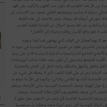
ترك بين كلّ هذه الطوابير قد يكون حبّ الظهور والرّكوب على ظهر
التحلّي بسلوك لا يتناسب وجوهرهم الفكري لمجرّد حبّ الانتساب إلى
تقاط صوّر في أروقته قد يجعلك تشعر بالانتماء إلى هذه الطبقة
حترام والتقدير. من ثمّة يصبح السؤال عن القراءة الفعلية أهمّ من
كتب لا تغيّر واقع الإنسان وفكره وحياته إلى الأفضل؟
 هو كاتبهم المفضّل في الوقت الذي يهتمّون فيه أيضا بنجوم
 الروايتان قاصرتين فعليّا عن تفسير الشخصية التونسية في ضوء ما
م الأحاديّ الخاضع لاستراتيجيات الدعاية السياسية قادرا على رسم
 الأوحد للمجتمع وما ينبغي أن يكون عليه. هكذا صاغت البروباغاندا
الفقر والقمل والجهل والتخلّف وكيف انتقل إلى التمدّن والحضارة
صنعت الدعاية زمن بن علي قصّة الشعب الذي لا يختلف في شيء عن
اقتصادية أشاد بها القاصي والداني!، واليوم في ظلّ ما تتمتّع به
ازع حول الهويّة توصف الشخصية التونسية بشتّى الأوصاف ويتغيّر
 فالشعب الذي وصف بالعظيم يوم أطاح بنظام الاستبداد، يوصف
ا
. إن وصف الشخصية القاعدية لأيّ شعب من الشعوب عمل دقيق لا
في الحالة التونسية التي تبدو أحيانا صعبة ومعقّدة بل مستعصية