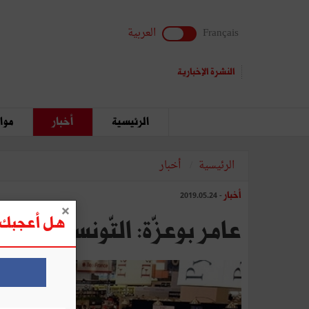
Français
العربية
النشرة الإخبارية
الرئيسية
أخبار
مواق
الرئيسية
أخبار
أخبار
- 2019.05.24
هل أعجبك ه
عامر بوعزّة: التّونسيّون مـن ه