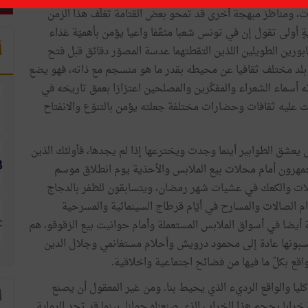
ات، ومناظرَ مبهجة أخرى قد تمحو بعض القتامة تغلّف هذا الزمن
ةٍ أولى تقول إن في تونس شعبا مثقّفا واعيا يؤمن بأهميّة غذاء
أ
ابورين الطويلين اللذين التقطتهما عدسة المصوّر دقائق قبل فتح
بلد مختلف ثقافيا عن محيطه بقدر ما هو منسجم مع ذاته، فهو يضع
أسماء الشعراء والمفكّرين والمصلحين اعتزازا بعمق تاريخه في
قبت عليه ثقافات وحضارات مختلفة جعلته يؤمن بالتنوّع والانفتاح
 بل يعشق الطوابير أينما وجدت ويخترعها إذا لم يجدها، فأولئك الذين
مهرون أمام محلات بيع الملابس والأحذية يوم انطلاق موسم
لات والكعك في عشيات شهر رمضان، ويتسابقون للظفر بالدجاج
م الصالات والمسارح في أيّام قرطاج السينمائية والمسرحية
أيضا في أسواق الملابس المستعملة وأمام حوانيت بيع الزقوقو، هم
سبونها عادة إلى محمود درويش وأحلام مستغانمي وجلال الدين
اقع بكلّ ما فيها من فضائح اجتماعية واخلاقية.
كليا والواقع الرديء الذي يحيط بنا. ومن غير المعقول أن يصنع
ا
 خرابا بحجم هذا الخراب الذي صنعناه حولنا. بينما قد تجد الرواية