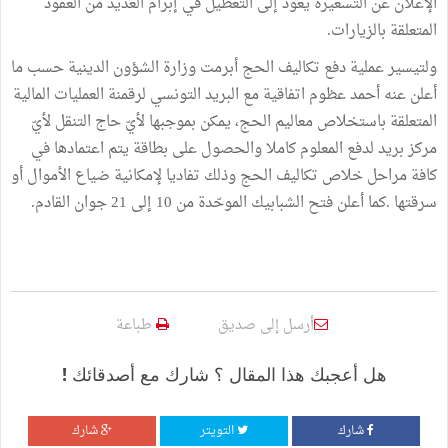
الإعلان عن التسعيرة يعود إلى التعطيل في إبرام العديد من العقود
المتعلقة بالزيارات.
ولتيسير عملية دفع تكاليف الحج أبرمت وزارة الشؤون الدينية حسب ما
أعلن عنه أحمد عظوم اتفاقية مع البريد التونسي لرقمنة العمليات المالية
المتعلقة باستخلاص معاليم الحج، يمكن بموجبها لأيّ حاج التنقل لأيّ
مركز بريد لدفع المعلوم كاملا والحصول على بطاقة يتم اعتمادها في
كافة مراحل خلاص تكاليف الحج وذلك تفاديا لإمكانية ضياع الأموال أو
سرقتها .كما أعلن فتح الشبابيك الموحّدة من 10 إلى 21 جوان القادم.
أرسل إلى صديق
طباعة
هل أعجبك هذا المقال ؟ شارك مع أصدقائك !
شارك
التويتر
شارك