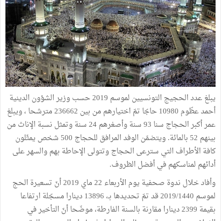
يبلغ عدد الحجيج التونسيين لموسم 2019 حسب وزير الشؤون الدينية
أحمد عظّوم 10980 حاجّا تمّ اختيارهم من بين 236662 مترشحا ، ويبلغ
عمر أكبر الحجاج سنا 93 سنة وأصغرهم 24 سنة وتمثل نسبة الإناث من
بينهم 52 بالمائة. ويتضمّن الوفد المرافق للحجاج 500 شخص يمثّلون
كافة الأطراف التي سترعى الحجاج وتتولى الإحاطة بهم والسهر على
أدائهم لمناسكهم في أفضل الظروف.
وأفاد خلال ندوة صحفية يوم الأربعاء 22 ماي 2019 أنّ تسعيرة الحج
لموسم 2019/1440 قد تمّ تحديدها بـ، 13896 دينارا مسجّلة ارتفاعا
بقيمة 2399 دينارا مقارنة بالسنة الفارطة، موضّحا أنّ التأخير في