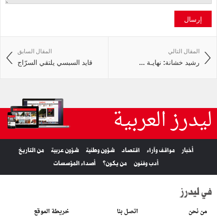
إرسال
المقال التالي
المقال السابق
رشيد خشانة: نهايـة ...
قايد السبسي يلتقي السرّاج
ليدرز العربية
أخبار
مواقف وآراء
اقتصاد
شؤون وطنية
شؤون عربية
من التاريخ
أدب وفنون
من يكون؟
أصداء المؤسسات
في ليدرز
من نحن
اتصل بنا
خريطة الموقع