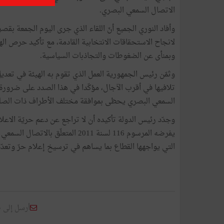
الاتصال السمعي البصري.
وأفاد النوري الجميع أنّ اللقاء الذي جرى اليوم الجمعة ب
لانجاح الاستحقاقات الانتخابية القادمة، مع تأكيد حرص ال
وبمنأى عن الضغوطات والتجاذبات السياسية.
وثمّن رئيس الجمهورية العمل الذي تقوم به الهيئة في تع
تلافيها في أقرب الآجال، مؤكّدا في هذا الصدد على ضرور
السمعي البصري يحظى بموافقة مختلف الأطراف ذات الصلة
وجدّد رئيس الدولة تأكيده أن لا تراجع عن دعم حريّة الاعلا
يفرضه المرسوم 116 لسنة 2011 المت
التي يواجهها القطاع بما يساهم في ترسيخ إعلام حرّ وتعد
أرسل إلى 