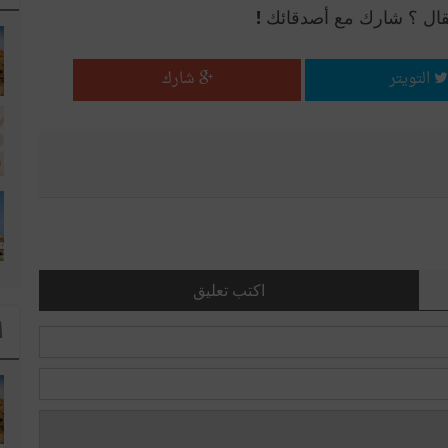
قال ؟ شارك مع أصدقائك !
التويتر
شارك
اكتب تعليق
ا