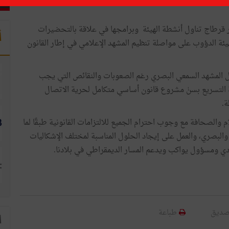
قصر قرطاج تناول أنشطة الهيئة وبرامجها في علاقة بالتحضيرات
أ
هيئة الدؤوب على مواصلة تنظيم المشهد الإعلامي في إطار القانون
ديل المشهد السمعي البصري رغم الصعوبات والنقائص التي يجب
ة التسريع بسنٰ مشروع قانون أساسي متكامل لحرية الاتصال
.
م والصحافة مع وجوب احترام الجميع للالتزامات القانونية طبقًا لما
علّق بالاتصال السمعي والبصري، والعمل على إيجاد الحلول المناسبة لمختلف الإشكاليات
ّدي ومسؤول يواكب ويدعم المسار الديمقراطي في بلادنا.
صديق
طباعة
ا