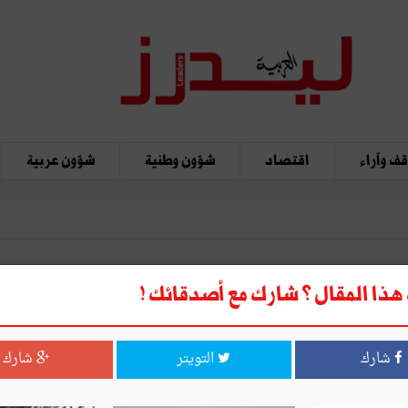
ف وآراء
اقتصاد
شؤون وطنية
شؤون عربية
ذا المقال ؟ شارك مع أصدقائك !
 الهايكا
شارك
التويتر
شارك