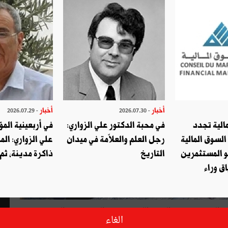
أخبار
أخبار
- 2026.07.29
- 2026.07.30
الية تجدد
في محبة الدكتور علي الزواري:
في أربعينية المؤ
السوق المالية
رجل العلم والعلاّمة في ميدان
علي الزواري: الم
و المستثمرين
التاريخ
ذاكرة مدينة، ثم
ق وراء
ي والبصري يتقدّمه النوري اللجمي رئيس الهيئة رئيس الجمهورية
الغاء
اضطلاع بدورها التعديلي في هذا المجال في انتظار تركيز هيئة