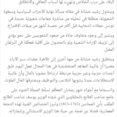
البلاد على درب الخلاص وتهيّء لها أسباب التعافي والانطلاق.
ويتناول رشيد خشانة في مقاله مسألة نهاية الأحزاب السياسية وسطوة
الشعبويّة، منطلقا في تحليله من مباشرة جماعات شعبويّة عديدة في
تونس حملات انتخابية قبل أكثر من خمسة أشهر من ميقات الاقتراع.
ويشير إلى وجود مخاوف جادّة من صعود الشعوبيين على نحو يؤدي
إلى تزييف الإرادة الشعبية ولو بالحصول على أقلية مُعطّلة في البرلمان
المقبل.
ويتطرّق رشيد خشانة من جهة أخرى إلى ظاهرة عمليات سبر الآراء
معتبرا أنّ غالبية المعاهد المتخصّصة في هذا المجال تعمل اليوم طبق
أجندات حزبية وغير حزبية مرتبطة ارتباطا عضويا بالمال وأنّ غالبية
الاستطلاعات عندنا يشوبها التلاعب والتوظيف ويخترقها المال الملوّث.
وانسجاما مع أجواء شهر رمضان المعظّم تسلّط المجلّة الضوء على
جامع صاحب الطابع بالحلفاوين الذي شيّده الوزير يوسف صاحب الطابع
الملقّب بأبي المحاسن (1765-1815) وتبرز الخصائص الفنية لهذه التحفة
المعمارية، فضلا عن لمحة عن حياة هذا الوزير الاستثنائي وإنجازاته.