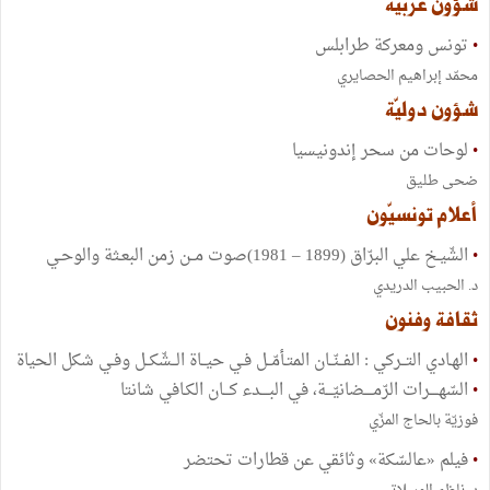
شؤون عربيّة
•
تونس ومعركة طرابلس
محمّد إبراهيم الحصايري
شؤون دوليّة
•
لوحات من سحر إندونيسيا
ضحى طليق
أعلام تونسيّون
•
الشّيـخ علي البرّاق (1899 – 1981)صوت مــن زمن البعـثة والوحـي
د. الحبيب الدريدي
ثقافة وفنون
•
الهـادي التــركي : الفــنّــان المتـأمّــل فـي حيــاة الــشّكــل وفـي شكل الحياة
•
السّهــــرات الرّمــــضانيّـــة، في البــــدء كـــان الكـافي شانتا
فوزيّة بالحاج المزّي
•
فيلم «عالسّكة» وثائقي عن قطارات تحتضر