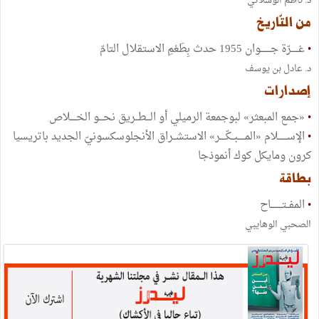
د. ناظم الوسلاتي
من التّاريخ
•
غـــــرّة جـــــــوان 1955 حدث بِطَعْمِ الاستقلال التامّ
د. عادل بن يوسف
إصدارات
•
«جمع المبعثر» لبوجمعة الرميلي أو الـــطــريق نحـــو الخــــلاص
•
الإســــــلام «المـــــبــكّــــر» الاستشــراق الأنجلوسكسونيّ الجديد باتريسيا
كرون ومايكل كوك أنموذجا
بطاقة
•
المفــتــــــــاح
الصحبي الوهايبي