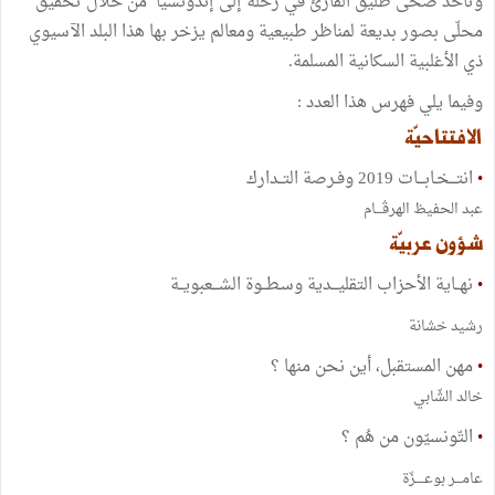
وتأخذ ضحى طليق القارئ في رحلة إلى إندونسيا من خلال تحقيق
محلّى بصور بديعة لمناظر طبيعية ومعالم يزخر بها هذا البلد الآسيوي
ذي الأغلبية السكانية المسلمة.
وفيما يلي فهرس هذا العدد :
الافتتاحيّة
•
انتـــخـابـــات 2019 وفـرصة التــدارك
عبد الحفيظ الهرڤـــام
شؤون عربيّة
•
نهــاية الأحزاب التقليـــدية وسـطــوة الشـــعبويــة
رشيد خشانة
•
مهن المستقبل، أين نحن منها ؟
خالد الشّابي
•
التّونسيّون من هُم ؟
عامـــر بوعــــزّة