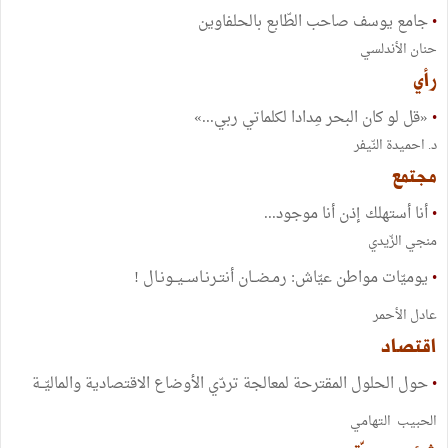
•
جامع يوسف صاحب الطّابع بالحلفاوين
حنان الأندلسي
رأي
•
«قل لو كان البحر مِدادا لكلماتي ربي...»
د. احميدة النّيفر
مجتمع
•
أنا أستهلك إذن أنا موجود...
منجي الزّيدي
•
يوميّات مواطن عيّاش: رمـضــان أنتـرنـاســيــونـال !
عادل الأحمر
اقتصاد
•
حول الحلول المقترحة لمعالجة تردّي الأوضاع الاقتصادية والماليّــة
الحبيب التهامي