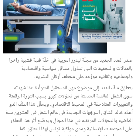
صدر العدد الجديد من مجلّة ليدرز العربية في حُلّة فنية قشيبة زاخرا
بالمقالات والتحقيقات التي تتناول مسائل سياسية واقتصادية
واجتماعية وثقافية موزّعة على مختلف أركان النشرية.
يتطرّق ملفّ العدد إلى موضوع مهن المستقبل المتولِّدة عمّا شهدته
سوق الشغل العالمية الحديثة من تحوّلات كبرى بسبب الثورة الرقميّة
والتغييرات المتلاحقة في المحيط الاقتصادي. ويحلّل هذا الملفّ الذي
أعدّه خالد الشابّي التوجّهات الجديدة في عالم الشغل في العشرين سنة
الماضية والتحوّلات المرتقبة في هذا المجال ويوضّح أثر هذا التطوّر
على المجتمعات الإنسانية ومدى مواكبة تونس لهذا التطوّر. كما