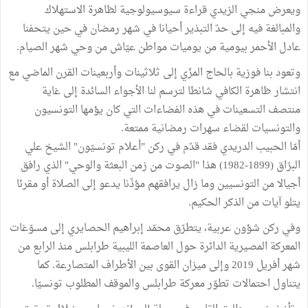
ويعرض منجي الزيدي قراءة سيوسيولوجية لظاهرة الاستهلاك
والمبالغة فيه إلى حدّ التبذير أحيانا في شهر رمضان في حين يتحفنا
عادل الأحمر بيومية من يوميات مواطن عيّاش من وحي شهر الصيام.
وتعود بنا فوزية بالحاج المزّي إلى ثلاثينات وأربعينات القرن الماضي مع
انتشار ظاهرة الكافي شانطا لترسم لنا الأجواء السائدة إلى غاية
منتصف التسعينات في هذه الفضاءات التي كان يؤمها التونسيون
والتونسيات لقضاء سهرات رمضانية ممتعة.
أمّا الحبيب الدريدي فقد قدّم في ركن "أعلام تونسيّون" الشيخ علي
البرّاق (1899-1982) هذا "الصوت من زمن البعثة والوحي" الذي رافق
أجيالا من التونسيين وما زال يرافقهم مؤذّنا يدعو إلى الصلاة أو مقرئا
يتلو آيات من الذكر الحكيم.
وفي ركن شؤون عربية، يتطرّق محمّد إبراهيم الحصايري إلى مسوّغات
المعركة المصيرية الدائرة حول العاصمة الليبية طرابلس منذ الرابع من
شهر أفريل 2019 وإلى ميزان القوى بين الأطراف المتصارعة. كما
يتناول احتمالات تطوّر معركة طرابلس والموقف المطلوب تونسيّا.