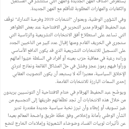
يستعرض أصناف المهن الجديدة والمهن التي ستنتشر في المستقبل
والكفايات والمهارات المطلوبة للتأقلم مع المهن الجديدة.
وفي الشؤون الوطنية، وبعنوان "انتخابات 2019 وفرصة التدارك" توقّف
عبد الحفيظ الهرقام مدير التحرير في الافتتاحية عند بعض الظواهر
التي تساعد على استطلاع أفق الانتخابات التشريعية والرئاسية التي
ستجرى في الخريف القادم ومنها إقبال عدد كبير من الناخبين الجدد
على التسجيل للانتخابات التشريعية الذي قد يكون الدافع الأساسي
وراءه رغبة في معاقبة حزب بعينه أو أفراد في السلطة خيّبوا آمالهم
ورأوا فيهم رموز عجز وفشل في حلّ المشاكل القائمة ونماذج لتردّي
الإخلاق السياسية، معتبرا أنّه لا يستبعد أن يكون التصويت العقابي
إحدى السمات البارزة للانتخابات القادمة.
ويوضّح عبد الحفيظ الهرقام في ختام الافتتاحية أنّ التونسيين يريدون
من خلال هذه الانتخابات أن تجد تطلّعاتهم طريقها إلى التجسيم من
غير تسويف أو إبطاء وأن تبرز نخبة سياسية جديدة مقتدرة تدير
الشأن الوطني بأمانة وإخلاص وفق خطّة طريق واضحة المعالم بعيدا
عن تأثيرات لوبيات الفساد وضوضاء الشعبويّة وإملاءات الخارج لتضع