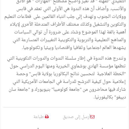
التقليدي "للمهنة " قد تغير وأصبح مصطلح "المهارات " هو الأدق
والأنسب. وأضاف أنّ هذه الندوة هي الأولى التي تعقد في قابس
وولايات الجنوب وتهدف إلى جلب انتباه القائمين على قطاعات التعليم
والتكوين والتشغيل وكذلك مختلف الأطراف المتدخلة الأخرى لإيلاء
أهمية بالغة لهذا الموضوع وشدّد على ضرورة أن توالي السياسات
والمناهج التعليمية والتربوية والتكوينية التغييرات المتسارعة التي
يشهدها العالم اجتماعيا وثقافيا واقتصاديا وبيئيا وتكنولوجيا.
وتندرج هذه الندوة في إطار سلسلة الندوات والدورات التكوينية التي
تنظمها مؤسسة الهادي بوشماوي الخيرية ومنها اليوم الدراسي حول
"الخطة العلاجية لتحسين نتائج البكالوريا بولاية قابس" وحصة
إعلامية حول كيفية الترشح للدراسة في الجامعات الأمريكية التي
شارك فيها محاضرون من "جامعة كولومبيا" بنيويورك و "جامعة سان
دييغو" بكاليفورنيا.
أرسل إلى صديق
طباعة