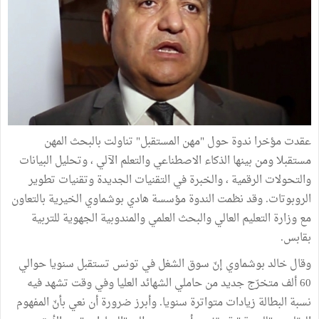
عقدت مؤخرا ندوة حول "مهن المستقبل" تناولت بالبحث المهن
مستقبلا ومن بينها الذكاء الاصطناعي والتعلم الآلي ، وتحليل البيانات
والتحولات الرقمية ، والخبرة في التقنيات الجديدة وتقنيات تطوير
الروبوتات. وقد نظمت الندوة مؤسسة هادي بوشماوي الخيرية بالتعاون
مع وزارة التعليم العالي والبحث العلمي والمندوبية الجهوية للتربية
بقابس.
وقال خالد بوشماوي إنّ سوق الشغل في تونس تستقبل سنويا حوالي
60 ألف متخرّج جديد من حاملي الشهائد العليا وفي وقت تشهد فيه
نسبة البطالة زيادات متواترة سنويا. وأبرز ضرورة أن نعي بأنّ المفهوم