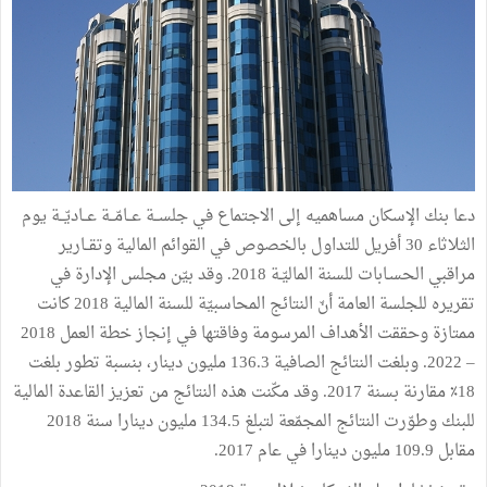
دعا بنك الإسكان مساهميه إلى الاجتماع في جلســة عــامّــة عــاديّــة يوم
الثلاثاء 30 أفريل للتداول بالخصوص في القوائم المالية وتقــارير
مراقبي الحسـابات للسنة الماليّـة 2018. وقد بيّن مجلس الإدارة في
تقريره للجلسة العامة أنّ النتائج المحاسبيّة للسنة المالية 2018 كانت
ممتازة وحققت الأهداف المرسومة وفاقتها في إنجاز خطة العمل 2018
– 2022. وبلغت النتائج الصافية 136.3 مليون دينار، بنسبة تطور بلغت
18٪ مقارنة بسنة 2017. وقد مكّنت هذه النتائج من تعزيز القاعدة المالية
للبنك وطوّرت النتائج المجمّعة لتبلغ 134.5 مليون دينارا سنة 2018
مقابل 109.9 مليون دينارا في عام 2017.