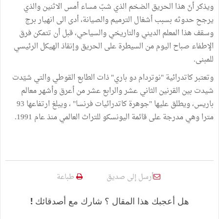
ويذكر أنّ هذا الحريق الضخم الذي شبّ مساء أمس الاثنين والذي
يرجح حدوثه بسبب أشغال الترميم والصيانة، أدى الى انهيار برج
وسقف هذا المعلم الديني والتاريخي والسياحي، قبل أن تتمكن فرق
الإطفاء صباح اليوم من السيطرة على الحريق وإنقاذ الهيكل الرئيسي
للمبنى.
وتعتبر كاتدرائية "نوتردام دو باري" ذات الطابع القوطي والتي شيّدت
شيدت بين القرنين الثاني عشر والرابع عشر من أعرق وأشهر معالم
باريس، ويطلق عليها "جوهرة كاتدرائيات فرنسا" ، ويبلغ ارتفاعها 93
مترا وهي مدرجة على قائمة اليونسكو للتراث العالمي منذ عام 1991.
أرسل إلى صديق
طباعة
هل أعجبك هذا المقال ؟ شارك مع أصدقائك !