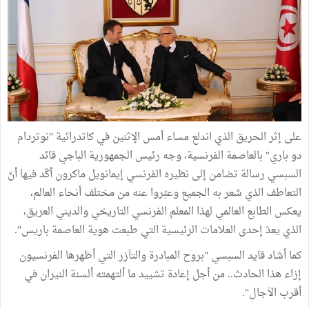
على إثر الحريق الذي اندلع مساء أمس الإثنين في كاتدرائية "نوتردام
دو باري" بالعاصمة الفرنسية، وجه رئيس الجمهورية الباجي قائد
السبسي رسالة تضامن إلى نظيره الفرنسي إيمانويل ماكرون أكّد فيها أنّ
التعاطف الذي شعر به الجميع وعبّروا عنه من مختلف أنحاء العالم،
يعكس الطابع العالمي لهذا المعلم الفرنسي التاريخي والديني العريق،
الذي يعدّ إحدى العلامات الرئيسية التي طبعت هوية العاصمة باريس".
كما أشاد قايد السبسي "بروح المبادرة والتآزر التي أظهرها الفرنسيون
إزاء هذا الحادث.. من أجل إعادة تشييد ما ألتهمته ألسنة النيران في
أقرب الآجال".