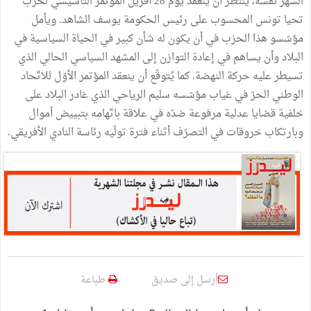
الشهر نفسه، ينتظر أن ينعقد يوم 28 أفريل المؤتمر التأسيسي لحزب
تحيا تونس المحسوب على رئيس الحكومة يوسف الشاهد. ويأمل
مؤسّسو هذا الحزب في أن يكون له شأن كبير في الحياة السياسية في
البلاد وأن يساهم في إعادة التوازن إلى المشهد السياسي الحالي الذي
تسيطر عليه حركة النهضة. كما يُتوقّع أن ينعقد المؤتمر الأوّل للاتّحاد
الوطني الحرّ في غياب مؤسّسه سليم الرياحي الذي غادر البلاد على
خلفية قضايا عدلية مرفوعة ضدّه في علاقة باتّهامه بتبييض أموال
وبارتكاب خروقات في التصرّف أثناء فترة تولّيه رئاسة النادي الأفريقي.
أرسل إلى صديق
طباعة