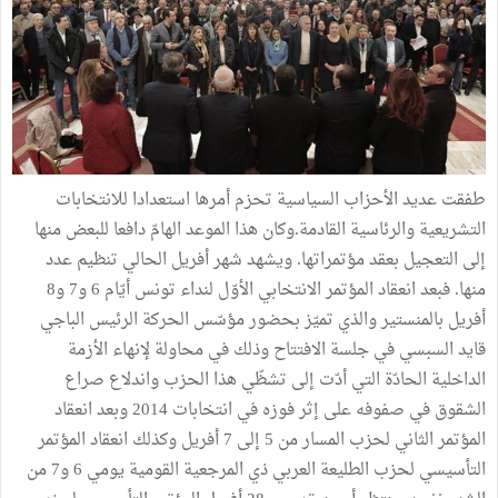
طفقت عديد الأحزاب السياسية تحزم أمرها استعدادا للانتخابات
التشريعية والرئاسية القادمة.وكان هذا الموعد الهامّ دافعا للبعض منها
إلى التعجيل بعقد مؤتمراتها. ويشهد شهر أفريل الحالي تنظيم عدد
منها. فبعد انعقاد المؤتمر الانتخابي الأوّل لنداء تونس أيّام 6 و7 و8
أفريل بالمنستير والذي تميّز بحضور مؤسّس الحركة الرئيس الباجي
قايد السبسي في جلسة الافتتاح وذلك في محاولة لإنهاء الأزمة
الداخلية الحادّة التي أدّت إلى تشظّي هذا الحزب واندلاع صراع
الشقوق في صفوفه على إثر فوزه في انتخابات 2014 وبعد انعقاد
المؤتمر الثاني لحزب المسار من 5 إلى 7 أفريل وكذلك انعقاد المؤتمر
التأسيسي لحزب الطليعة العربي ذي المرجعية القومية يومي 6 و7 من