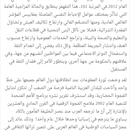
العام 2012 في المرتبة 102، هذا التقهقر يتطابق والحالة المزاجية العامة
التي تتأثّر بمختلف عوامل الإحباط النفسي المتّصلة بمقاييس المؤشر
العالمي المادية، ومنها التضخّم المالي وارتفاع تكاليف العيش وتضاؤل
المقدرة الشرائية، فضلا عن تآكل البنى التحتية في قطاعات النقل
والتعليم والصحة والبيئة، وتراجع الخدمات العمومية وارتفاع منسوب
العنف وانتشار الجريمة المنظّمة. وكل ذلك يفضي إلى انعدام الثقة
واستفحال التوتر الاجتماعي فيما بين المواطنين أنفسهم من جهة، وفي
علاقتهم بالحكومة من جهة أخرى، ويتطوّر الأمر إلى فقدان الثقة في
المستقبل.
لقد وضعت ثورة المعلومات عند انطلاقتها دول العالم جميعها على خطّ
واحد وأتاحت للبلدان العربية النامية فرصة من الصعب أن تتكرّر لتذليل
الفجوة الحضارية، وقد استشرف تقرير نشره برنامج الأمم المتحدة
للتنمية العام 2002 ملامح الفجوة الرقمية في القرن الحادي والعشرين
بالإشارة إلى أنّ ما ترجمه العرب منذ عصر الخليفة المأمون بالكاد
يساوي ما يترجم في إسبانيا وحدها خلال عام واحد! وذلك عائد إلى
عجز السياسات الوطنية في العالم العربي على تثمين تراثها الثقافي في