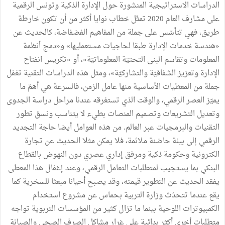
الدراسات الاستراتيجية المنشورة حول الإدارة الذكية وتونس الرقمية
على مشارف العام 2020 تمثّل خطاب نوايا أكثر من أن تكون خارطة
طريق، فهي تتأسّس على جملة من المفاهيم الفضفاضة، كالحديث عن
«هندسة خدمات الإدارة طبقا لحاجيات مستعمليها» و«دمج أنظمة
المعلومات وتقاسم البنى التحتيّة المعلوماتيّة»، أو «تكريس انفتاح
الإدارة وتعزيز الشفافيّة والتشاركيّة»، ومثل هذه الدراسات التقنية تغفل
جملة من المعطيات الأساسية منها عامل الزمن، فالسرعة هي أهمّ ما
يميّز العصر الرقمي، والوقت الذي تستغرقه عندنا مراحل دراسة الجدوى
وتعديل التشريعات وتصميم المنصات بطيء لا يتناسب ونسق تطور
التقنيات والبرمجيات عبر العالم. من هذه العوامل أيضا حاجة التجديد
الرقمي إلى بيئة حاضنة ملائمة، فلا يمكن مثلا الحديث عن تجارة
الكترونية وحكومة ذكية ومرفق إداري عصري دون النهوض بالقطاع
البنكي بما يستجيب لمتطلبات التعامل الرقمي، وعند إغفال هذا المعطى
يفقد الحديث عن التطوير قيمته، وقد يصبح أحيانا مبعثا للسخرية كما
يقع عندما تتحدّث وزارة التربية بحماس عن مشروع استخدام
الكمبيوترات اللوحية بينما ما تزال كثير من المؤسسات التربوية تواجه
متطلبات أخرى أكثر بدائية على غرار مشاكل الصرف الصحي والصيانة