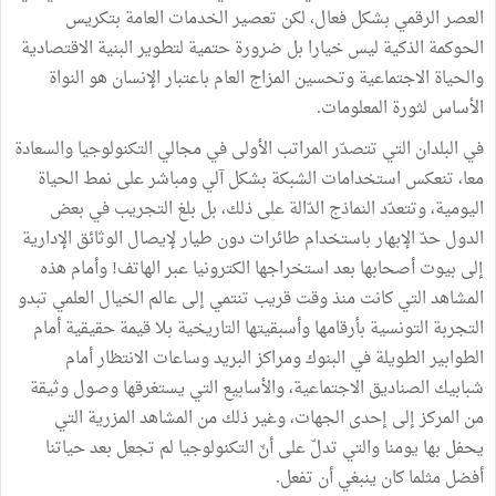
العصر الرقمي بشكل فعال، لكن تعصير الخدمات العامة بتكريس
الحوكمة الذكية ليس خيارا بل ضرورة حتمية لتطوير البنية الاقتصادية
والحياة الاجتماعية وتحسين المزاج العام باعتبار الإنسان هو النواة
الأساس لثورة المعلومات.
في البلدان التي تتصدّر المراتب الأولى في مجالي التكنولوجيا والسعادة
معا، تنعكس استخدامات الشبكة بشكل آلي ومباشر على نمط الحياة
اليومية، وتتعدّد النماذج الدّالة على ذلك، بل بلغ التجريب في بعض
الدول حدّ الإبهار باستخدام طائرات دون طيار لإيصال الوثائق الإدارية
إلى بيوت أصحابها بعد استخراجها الكترونيا عبر الهاتف! وأمام هذه
المشاهد التي كانت منذ وقت قريب تنتمي إلى عالم الخيال العلمي تبدو
التجربة التونسية بأرقامها وأسبقيتها التاريخية بلا قيمة حقيقية أمام
الطوابير الطويلة في البنوك ومراكز البريد وساعات الانتظار أمام
شبابيك الصناديق الاجتماعية، والأسابيع التي يستغرقها وصول وثيقة
من المركز إلى إحدى الجهات، وغير ذلك من المشاهد المزرية التي
يحفل بها يومنا والتي تدلّ على أنّ التكنولوجيا لم تجعل بعد حياتنا
أفضل مثلما كان ينبغي أن تفعل.