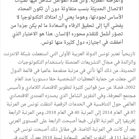
والمرحلة العمرية. وكلّ هذه العوامل تتدخّل فيها تقنيات
الاتصال الحديثة بنسب متفاوتة دون أن تكون المحدّد
الأساس لجودتها، وهوما يعني أنّ امتلاك التكنولوجيا لا
يفضي آليا إلى تحقيق الرفاه والسعادة ما لم يكن جزءا من
تصوّر أشمل للتقدّم محوره الإنسان. هذا هو الاختبار الذي
أخفقت في اجتيازه دول كثيرة منها تونس.
تاريخياً تعتبر تونس الدولة العربية الأولى التي استعملت شبكة الانترنت
والرائدة في مجال التشريعات المتصلة باستخدام التكنولـوجيات
الحديثة، من ذلك أنّها تأتي في مرتبة متقدمة عالميا في قائمة الدول
التي جعلت من حماية المعطيات الشخصية حقا دستوريا منذ العام
2002، فضلا عن سنّ قوانين كثيرة لتطوير الاقتصاد اللامادي وتأسيس
مجتمع المعرفة، وفي التقرير الشامل الذي يصدره المنتدى الاقتصادي
العالمي حول التنافسية في الخدمات الرقمية انتقلت تونس من المرتبة
87 في العام 2014 إلى المرتبة 40 في العام 2018، ومن المرتبة الرابعة
إفريقيا إلى المرتبة الأولى، فيما أصبحت الرابعة على المستوى العربي
بعد أن كانت في المرتبة الثامنة. في مقابل ذلك أصبحت تونس في
المرتبة 111 في التقرير العالمي للسعادة لسنة 2018 بعد أن كانت في