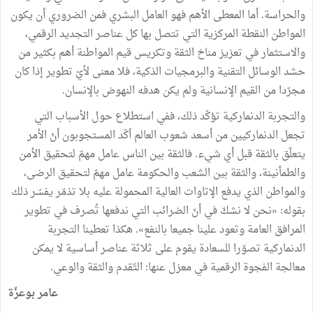
والحراسة. أما المعطى الأهم فهو العامل البشري فمن الضروري أن يكون
المواطن النقطة المركزية التي تتصل بها كل عناصر التجديد الرقمي،
والاستثمار في تعزيز مناخ الثقة وتكريس قيم المواطنة أهم بكثير من
حشد الوسائل التقنية والبرمجيات الذكية، فلا معنى لأيّ تطوير إذا كان
مجرّدا من القيم الإنسانية ولم يكن هدفه النهوض بالإنسان.
والتجربة الدنماركية تؤكّد ذلك، ففي استطلاع حول الأسباب التي
تجعل الدنماركيين من أسعد شعوب العالم أكّد المستجوبون أنّ الأمر
يتعلّق بالثقة قبل أي شيء. فالثقة بين الناس عامل مهمّ لتحقيق الأمن
والطمأنينة، والثقة بين الشعب والحكومة عامل مهمّ لتحقيق الرضى،
والمواطن الذي يدفع الإتاوات العالية المحمولة عليه بلا تذمّر يفسّر ذلك
بقوله: «نحن لا نشكّ في أنّ الضرائب التي ندفعها تُصرف في تطوير
المرافق العامة وتعود علينا جميعا بالنفع». هكذا تعطينا التجربة
الدنماركية تصوّرا للسعادة يقوم على ثلاثة عناصر أساسية لا يمكن
معالجة الفجوة الرقمية في معزل عنها: التّقدم والثقة والوعي.
عامر بوعزّة