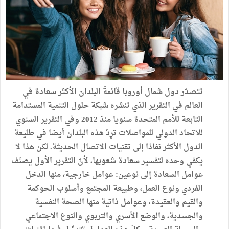
تتصدّر دول شمال أوروبا قائمةَ البلدان الأكثر سعادة في
العالم في التقرير الذي تنشره شبكة حلول التنمية المستدامة
التابعة للأمم المتحدة سنويا منذ 2012 وفي التقرير السنوي
للاتحاد الدولي للمواصلات ترِدُ هذه البلدان أيضا في طليعة
الدول الأكثر نفاذا إلى تقنيات الاتصال الحديثة. لكن هذا لا
يكفي وحده لتفسير سعادة شعوبها، لأنّ التقرير الأول يصنّف
عوامل السعادة إلى نوعين: عوامل خارجية، منها الدخل
الفردي ونوع العمل، وطبيعة المجتمع وأسلوب الحوكمة
والقيم والعقيدة، وعوامل ذاتية منها الصحة النفسية
والجسدية، والوضع الأسري والتربوي والنوع الاجتماعي