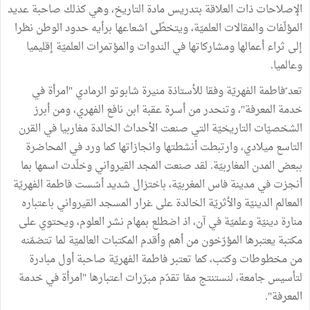
الإصلاحات ذات العلاقة بتدريس مادة التاريخ، وهي كذلك صاحبة عديد
المؤلّفات والمقالات العلميّة، ويتخطّى اشعاعها برأيه حدود الوطن نظرا
إلى ثراء أعمالها ومشاركاتها في الندوات والمؤتمرات العلميّة إقليميا
وعالميا.
تعد ّفاطمة الفهريّة وفقا للأستاذة منيرة شابوتو الرمادي "امرأة في
خدمة المعرفة"، وتنحدر من أسرة عقبة ابن نافع الفهري، ومن أبرز
الشخصيّات التاريخيّة التي صنعت الأحداث الخالدة مغاربيا في القرن
التاسع ميلادي، وارتبطت أنشطتها وانجازاتها كما ورد في المحاضرة
ببعض المدن المغاربيّة. لقد صنعت المجد القيرواني وخلّدت اسمها بما
أنجزت في مدينة فاس المغربيّة، باختزال شديد أسّست فاطمة الفهريّة
المعالم الدينيّة والأثريّة الخالدة على غرار المسجد القيرواني باعتباره
منارة دينيّة وعلميّة في آن، اذ اضطلع بمهام نشر العلوم، ويحتوي على
مكتبة يعتبرها المؤرّخون من أهم وأقدم المكتبات العالميّة لما تتضمّنه
من مخطوطات وكتب، كما تعتبر فاطمة الفهريّة صاحبة أول مبادرة
لتأسيس جامعة، لنستنتج ممّا تقدّم مبرّرات اعتبارها "امرأة في خدمة
المعرفة".