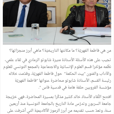
من هي فاطمة الفهريّة؟ ما مكانتها التاريخيّة؟ ماهي أبرز منجزاتها؟
تجيب على هذه الأسئلة الأستاذة منيرة شابوتو الرمادي في لقاء علمي،
نظّمه مؤخّرا قسم العلوم الإنسانيّة والاجتماعيّة بالمجمع التونسي للعلوم
والآداب والفنون "بيت الحكمة" حول فاطمة الفهريّة، وقدّمت خلاله
رئيسة القسم، الأستاذة شابوتو محاضرة عنوانها "فاطمة الفهريّة
مؤسّسة القرويين حلقة هامة في قدسية فاس ".
افتتح اللّقاء الأستاذ خالد كشير مذكّرا بمسيرة المحاضرة، فهي خرّيجة
جامعة السربون وتدرّس مادة التاريخ بالجامعة التونسية منذ أربعين
سنة، وتعدّ حسب تقديمه من أبرز الرموز الأكاديميّة التي أشرفت على