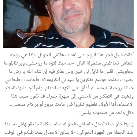
أفقت قبيل فجر هذا اليوم على نغمات هاتفي الجوال، فإذا هي زوجة
العيّاش تخاطبني مشغولة البال: «صاحبك لتوّه ما روحشي، وبرطابلو ما
يجاوبشي، قلبي ما قايل لي خير، ولّي نفكر فيه إن شاء الله يا ربّي ما
يصير»، فقلت: «وفيم تفكرين يا سيدتي الكريمة؟»، فأجابت: «طبعا في
خيانة زوجية لئيمة». لم أعلّق على تكهنات المدام، ولم أنح عليها بالملام،
وذهبت في التفكير من ناحيتي إلى سهرة حمراء قد تكون سبب هذا
الاختفاء، أمّا الأولاد فلعلّهم فكّروا في حادث مرور أو براكاج منحس...
وكل واحد من صندوقو يلبس!
وعبثا حاولت الاتصال بالعياش، فجوّاله صامت كلمة ما يقولهاش، ماعدا
تلك الجملة من العهود الخوالي: «لا يمكن الاتصال بمخاطبكم في الوقت