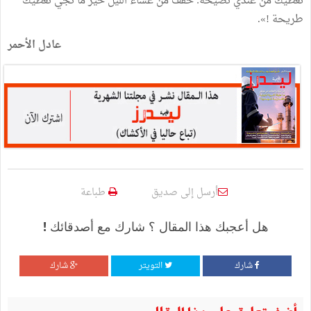
نعطيك من عندي نصيحة: خفّف من عشاء الليل خير ما نجي نعطيك
طريحة !».
عادل الأحمر
أرسل إلى صديق
طباعة
هل أعجبك هذا المقال ؟ شارك مع أصدقائك !
شارك
التويتر
شارك