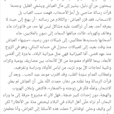
يبحثون عن أيّ دليل، يشير إلى مآل العياش ويشفي الغليل. وعندما
قرأت رسالة صاحبي بل أعزّ الأصحاب، فهمت سبب الغياب بل
الانسحاب، فقد قرّر العياش - والكلام من رسالته - أن يهجّ إلى حيث لا
يعرفه أحد، بعد أن تراكمت عليه مشاكل ليس لها حد، من فاتورات ماء
وهاتف وكهرباء، طالت مبالغها السماء، إلى ديون بالملايين، جاء
أصحابها بتسديدها مطالبين، إلى شيكات دون رصيد، «سيّبها» العياش
منذ وقت بعيد، إلى كمبيالات ستنزل في حسابه البنكي، وهو في الرّوج
منذ عهد قصى. أمّا الميزانية فهي مثل ميزانية البلاد، عاجزة إلى أقصى
الأبعاد، بينما الأفواه مفتوحة من كلّ الأنحاء، بين مصاريف يومية وكراء،
وتلبية لحاجات كلّ يوم تزيد، من لباس للأولاد ودراسة وتفرهيد،
ولمطالب المدام سيّدة القلب، وقد اقترب موعد عيد الحب... وبعد أن
قرأت الرسالة وما نقلته من دمّار، حمدت الله على أنّ العيّاش لم يعلن
الانتحار، ولعلّه فكّر في زوجته و«الصغار»، فاكتفى بإعلان الهروب
والهجّة، دون إحداث كبير ضجّة...فهل كان له مشروع حرقة إلى ما وراء
البحار، أم تراه خلّى أهل البلاء في البلاء ليختفي مدّة عن الأنظار؟ لكن
أين وكيف وحتّى لوقتاش؟ حملت هذه الأسئلة إلى الفراش، وأنا مطمئنّ