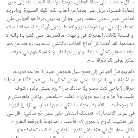
- أقلّ حاجة - على حياة العيّاش، مرجئا مواصلة البحث عنه إلى حين
إغفاءة قصيرة، تزيل عنّي بعضا من أتعاب تلك الليلة العسيرة. ويادوبك
خذاتني عيني، حتّى سمعت رنين جوّالي يناديني، فإذا هو العيّاش على
الخط، وإذا بي من الفرحة نتهز ونتحط. ودون أن أترك له مجالا للسلام،
أو فسحة للكلام، انفجرت في وجهه: «ماقصّرتش سي الشباب! والله لا
تحشمها، لقد أذقتنا كلّ أنواع العذاب! بالكشي تسحايب روحك من عمر
لولاد الصغار، تخلّي عايلتك وتهرب م الدار، وتخمّم كيفهم في حرقة،
يمكن توفى لك بغرقة ...».
ولم يتوصّل العيّاش إلى قطع سيل هجومي عليه إلا بعزيمة قويـــّــة:
«بالشّويّة علي بالشّويّة! ياخي علاش تحكي يا سي فلان؟ آمّا هربة وآمّا
حرقان؟ ياخي كنت تحلم ولا صادك جان؟ برّه يعيش ولدي، شوف
طبيب ولاّ عزّام وراسو عريان!»، فقلت: «سامحني، ياخي ماهربتش م
الدّار، وخلّيت – بالأمارة - جواب تشكي فيه م الدمّار، لي لزّك ع الهربة
في عوض الانتحار؟» ،فضحك العيّاش حتّى غصّ، ثم سألني: «قل لـــي:
آش تعشيت البارح يا عمري ؟»، فأجبت : «مدفونة بالهرقمة البقري»،
فقال: «عاد قل لي هكة باش نفهم... ياولدي راك كنت تحلم! وهاو