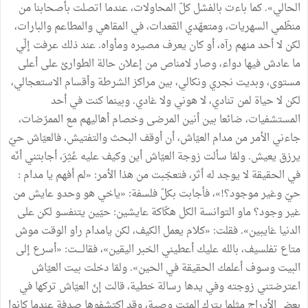
الحالي». كما باءت بالفشل كلّ المحاولات، عندما اتصلت بأصحابنا من
منظّمي السهريات، ومتعهّدي القعدات، في المقاهي والمطاعم والبارات،
لكن لا أحد منهم رآه، أو كان يعرف مصيره ومأواه. عند ذلك عرفت إلّي
ما عادش فيها دواء، وصار لامناص من إعلان حالة الطوارئ على أعلى
مستوى، وبديت نجري ونكالي، بين مراكز الشرطة وأقسام الاستعجالي،
لكن لا حياة لمن تنادي، لا هوني ولا غادي. وبينما كنت في أحد
المستشفيات، ضائعا بين أنين المرضى وخصام أهاليهم مع الممرّضات،
جاءني الأمر من مدام العيّاش، أن أوقف البحث والتفتيش، فالعيّاش حيّ
يرزق يعيش. ولمّا سألت زوجة العيّاش أين وكيف عليه عُثِرَ، أجابتني أنّه
في الحقيقة لا يوجد له أثر، فتعجّبت من هذا الأمر: «لم أفهم يا مدام :
حيّ وغير موجود؟!»، فأجابت بكلّ فلسفة: «ياخي هو وحدو عايش من
غير وجود؟ ماو التوانسة الكل هكّاكة عايشين: حيّين يتنفسو لكن على
الدنيا غايبين». فقلت: «كلام يعمل الكيف، لكن يامدام راو الوقت موش
متاع تفلسيف، بالله عليك أعطيني الخبر اليقين»، فقالــــت: «أسرع إلى
البيت وسوف أعلمك الحقيقة في الحين». ولمّا دخلت بيت العيّاش
اعترضتني زوجته وفي يدها رسالة خطية، قالت إنّ العيّاش تركها في
بعض الأدراج مثلما يترك الميّت وصية، وقد اكتشفوها صدفة عندما كانوا