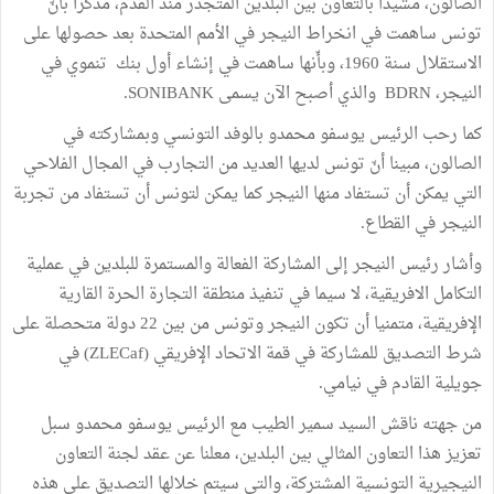
الصالون، مشيدا بالتعاون بين البلدين المتجذر منذ القدم، مذكرا بأنّ
تونس ساهمت في انخراط النيجر في الأمم المتحدة بعد حصولها على
الاستقلال سنة 1960، وبأّنها ساهمت في إنشاء أول بنك تنموي في
النيجر، BDRN والذي أصبح الآن يسمى SONIBANK.
كما رحب الرئيس يوسفو محمدو بالوفد التونسي وبمشاركته في
الصالون، مبينا أنّ تونس لديها العديد من التجارب في المجال الفلاحي
التي يمكن أن تستفاد منها النيجر كما يمكن لتونس أن تستفاد من تجربة
النيجر في القطاع.
وأشار رئيس النيجر إلى المشاركة الفعالة والمستمرة للبلدين في عملية
التكامل الافريقية، لا سيما في تنفيذ منطقة التجارة الحرة القارية
الإفريقية، متمنيا أن تكون النيجر وتونس من بين 22 دولة متحصلة على
شرط التصديق للمشاركة في قمة الاتحاد الإفريقي (ZLECaf) في
جويلية القادم في نيامي.
من جهته ناقش السيد سمير الطيب مع الرئيس يوسفو محمدو سبل
تعزيز هذا التعاون المثالي بين البلدين، معلنا عن عقد لجنة التعاون
النيجيرية التونسية المشتركة، والتي سيتم خلالها التصديق على هذه