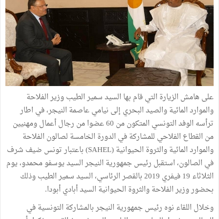
على هامش الزيارة التي قام بها السيد سمير الطيب وزير الفلاحة
والموارد المائية والصيد البحري إلى نيامي عاصمة النيجر، في اطار
ترأسه الوفد التونسي المتكون من 60 عضوا من رجال أعمال ومهنيين
من القطاع الفلاحي للمشاركة في الدورة الخامسة لصالون الفلاحة
والموارد المائية والثروة الحيوانية (SAHEL) باعتبار تونس ضيف شرف
في الصالون، استقبل رئيس جمهورية النيجر السيد يوسفو محمدو، يوم
الثلاثاء 19 فيفري 2019 بالقصر الرئاسي، السيد سمير الطيب وذلك
بحضور وزير الفلاحة والثروة الحيوانية السيد أبادي أبودا.
وخلال اللقاء نوه رئيس جمهورية النيجر بالمشاركة التونسية في