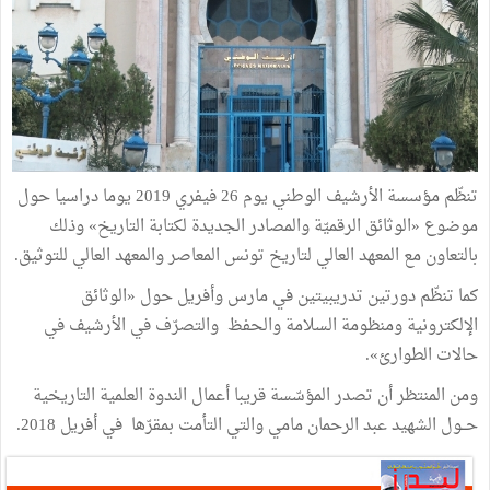
تنظّم مؤسسة الأرشيف الوطني يوم 26 فيفري 2019 يوما دراسيا حول
موضوع «الوثائق الرقميّة والمصادر الجديدة لكتابة التاريخ» وذلك
بالتعاون مع المعهد العالي لتاريخ تونس المعاصر والمعهد العالي للتوثيق.
كما تنظّم دورتين تدريبيتين في مارس وأفريل حول «الوثائق
الإلكترونية ومنظومة السلامة والحفظ والتصرّف في الأرشيف في
حالات الطوارئ».
ومن المنتظر أن تصدر المؤسّسة قريبا أعمال الندوة العلمية التاريخية
حــول الشهيد عبد الرحمان مامي والتي التأمت بمقرّها في أفريل 2018.