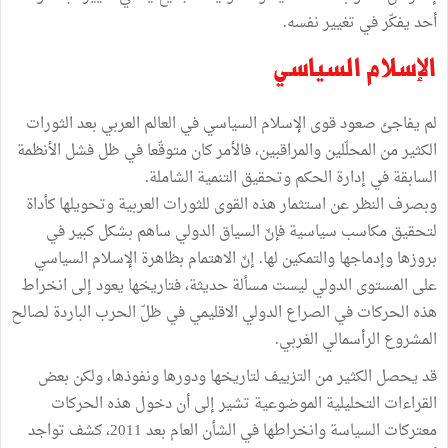
أحد يفكّر في تغيير نفسه.
الإسلام السياسي
لم يفاجئ صعود قوى الإسلام السياسي في العالم العربي بعد الثورات
الكثير من المحلّلين والمراقبين، فالأمر كان متوقّعا في ظل فشل الأنظمة
السابقة في إدارة الحكم وتحقيق التنمية الشاملة.
وبصرف النظر عن استثمار هذه القوى للثورات العربية وتحويلها كأداة
لتحقيق مكاسب سياسية فإنّ السياق الدولي ساهم بشكل كبير في
بروزها وإدماجها والتمكين لها. إنّ الاهتمام بظاهرة الإسلام السياسي
على المستوى الدولي ليست مسألة حديثة، فتاريخها يعود إلى انخراط
هذه الحركات في الصراع الدولي الاقليمي في ظلّ الحرب الباردة لصالح
المشروع الرأسمالي الغربي.
قد يحصل الكثير من التزييف لتاريخها ودورها ونفوذها، ولكن بعض
القراءات التحليلية الموضوعية تشير إلى أن دخول هذه الحركات
معتركات السياسة وانخراطها في الشأن العام بعد 2011، كشف تواجد