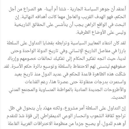
أعتقد أنّ جوهر السياسة الجارية - شئنا أم أبينا- هو الصراع من أجل
الحكم، فهو الهدف القريب والعاجل مهما كانت أهدافه النهائية. إنّ
البحث في الواقع الراهن يجب أن يتأسّس على الحقائق التاريخية
وليس على الأوضاع الظرفية.
لقد كان انتفاء المعايير السياسية وترابطه بقضايا التداول على السلطة
بارزا في مفاصل التاريخ الإنساني وفي تاريخ الدولة الواحدة وحتى
لدينا، حيث اتجه تفكير الحكام إلى تفكيك تحالفات خصومهم وإرباك
صفوفهم ليتسنى لهم الاحتفاظ بالسلطة وتوسيع دائرة حكم الأسرة. لقد
شكّلت هذه الظاهرة قاعدة للحكم في عديد الدول منذ تاريخ بعيد
واستمرت بدرجات متفاوتة حتى عصرنا هذا، رغم القناعات
والأطروحات الجديدة المنادية بالمواطنة المتساوية والمجتمع المدني
الحديث.
إنّ التداول على السلطة أمر مشروع، ولكنه مهدّد بأن يتحول في ظل
تراجع ثقافة الشعوب وانحسار الوعي الديمقراطي إلى قوّة شدّ للتقدم
أو هدم للدول، أو يصبح جزءا من منظومة الاختراقات الغربية الفاعلة