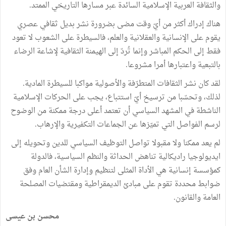
والثقافة العربية الإسلامية السائدة عبر مسارها التاريخي الممتد.
هناك إدراك أكثر من أيّ وقت مضى بضرورة نشر بديل ثقافي عصري
يقوم على الإنسانية والعقلانية والعلم، فالسيطرة على الشعوب لا تعود
فقط إلى الحكم المباشر وإنما تُردّ إلى الهيمنة الثقافية لإشاعة الرضاء
بالتبعية واعتبارها أمرا مشروعا.
لقد كان نشر الثقافات المتطرّفة والأصولية مواكبا للسيطرة المادية.
لذلك، وتحسّبا من ترسيخ أيّ استتباع، يجب على الحركات الإسلامية
الناشطة في المشهد السياسي أن تعتمد أعلى درجة ممكنة من الوضوح
لرسم الفواصل التي تميّزها عن الجماعات التكفيرية والإرهاب.
لم يعد ممكنا ولا مقبولا تواصل التوظيف السياسي للدين وتحويله إلى
ايديولوجيا راديكالية تناهض الحداثة والنظم السياسية، فالدولة
كمؤسسة إنسانية هي الأداة المثلى لتنظيم وإدارة الشأن العام وفق
ضوابط محددة تقوم على مبادئ الديمقراطية ومقتضيات المصلحة
العامة والقانون.
محسن بن عيسى