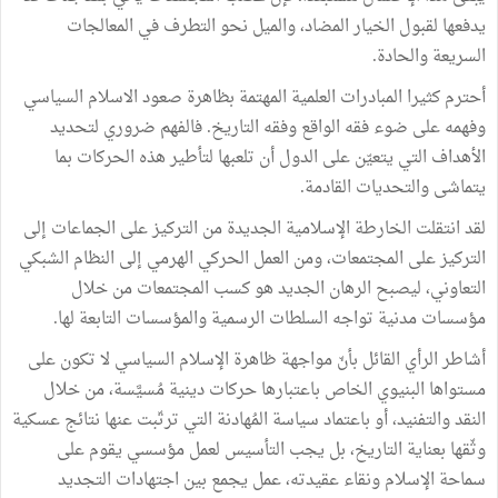
يدفعها لقبول الخيار المضاد، والميل نحو التطرف في المعالجات
السريعة والحادة.
أحترم كثيرا المبادرات العلمية المهتمة بظاهرة صعود الاسلام السياسي
وفهمه على ضوء فقه الواقع وفقه التاريخ. فالفهم ضروري لتحديد
الأهداف التي يتعيّن على الدول أن تلعبها لتأطير هذه الحركات بما
يتماشى والتحديات القادمة.
لقد انتقلت الخارطة الإسلامية الجديدة من التركيز على الجماعات إلى
التركيز على المجتمعات، ومن العمل الحركي الهرمي إلى النظام الشبكي
التعاوني، ليصبح الرهان الجديد هو كسب المجتمعات من خلال
مؤسسات مدنية تواجه السلطات الرسمية والمؤسسات التابعة لها.
أشاطر الرأي القائل بأنّ مواجهة ظاهرة الإسلام السياسي لا تكون على
مستواها البنيوي الخاص باعتبارها حركات دينية مُسيَّسة، من خلال
النقد والتفنيد، أو باعتماد سياسة المُهادنة التي ترتّبت عنها نتائج عسكية
وثّقها بعناية التاريخ، بل يجب التأسيس لعمل مؤسسي يقوم على
سماحة الإسلام ونقاء عقيدته، عمل يجمع بين اجتهادات التجديد