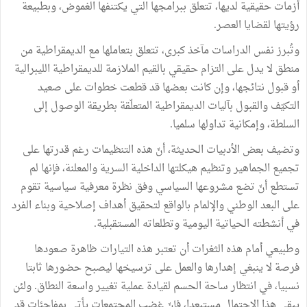
أزمات حقيقية لديها، تتعلق ببرامجها التي يكتنفها الغموض، وبطبيعة
رؤيتها لقضايا العصر.
وتُبرز نفس الدراسات مآخذ كبرى، تتعلق بتعاملها مع الديمقراطية من
منطق لا يدل على التزام حقيقي بالقيم الملازمة للديمقراطية الليبرالية
أو قبول نتائجها، وإن كانت بعضها قد قطعت خطوات على صعيد
التكيّف والقبول بآليات الديمقراطية المتعلّقة بطريقة الوصول إلى
السلطة، وإمكانية تداولها سلميا.
وتضيف بعض الأدبيات الحديثة، أنّ هذه التنظيمات رغم قدرتها على
تجميع الجماهير وتنظيم هيكلتها الداخلية السرية والمعلنة، فإنها لم
تستطع أنّ تضع مشروعها السياسي وفق نظرة معرفية سياسية تقوم
على البعد الوطني والإلمام بالواقع لتحقيق أهداف إصلاحية وبناء الفرد
في أنشطته الحياتية اليومية وتطلعاته المستقبلية.
وطبيعي أمام هذه الثغرات أن تعتبر هذه التيارات ظاهرة صعودها
فرصة لا ينبغي إهدارها والعمل على ترسيخها ليصبح حضورها ثابتا
نسبيا، في انتظار ساحة الحسم لقيادة عملية تغيير واسعة النطاق. ولئن
يبقى هذا الإحتمال مستبعدا، فإنّ غضب المجتمعات يأتي بمفاجئات قد