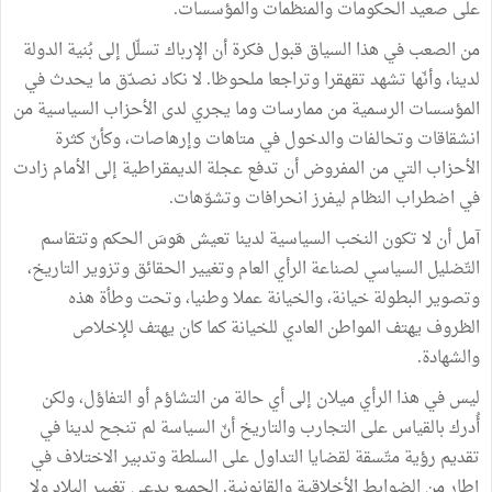
على صعيد الحكومات والمنظمات والمؤسسات.
من الصعب في هذا السياق قبول فكرة أن الإرباك تسلّل إلى بُنية الدولة
لدينا، وأنّها تشهد تقهقرا وتراجعا ملحوظا. لا نكاد نصدّق ما يحدث في
المؤسسات الرسمية من ممارسات وما يجري لدى الأحزاب السياسية من
انشقاقات وتحالفات والدخول في متاهات وإرهاصات، وكأنّ كثرة
الأحزاب التي من المفروض أن تدفع عجلة الديمقراطية إلى الأمام زادت
في اضطراب النظام ليفرز انحرافات وتشوّهات.
آمل أن لا تكون النخب السياسية لدينا تعيش هَوسَ الحكم وتتقاسم
التّضليل السياسي لصناعة الرأي العام وتغيير الحقائق وتزوير التاريخ،
وتصوير البطولة خيانة، والخيانة عملا وطنيا، وتحت وطأة هذه
الظروف يهتف المواطن العادي للخيانة كما كان يهتف للإخلاص
والشهادة.
ليس في هذا الرأي ميلان إلى أي حالة من التشاؤم أو التفاؤل، ولكن
أُدرك بالقياس على التجارب والتاريخ أنّ السياسة لم تنجح لدينا في
تقديم رؤية متّسقة لقضايا التداول على السلطة وتدبير الاختلاف في
إطار من الضوابط الأخلاقية والقانونية. الجميع يدعي تغيير البلاد ولا