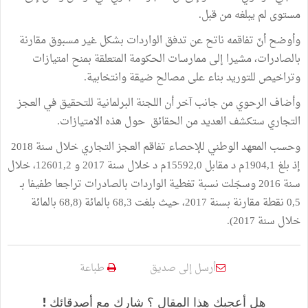
مستوى لم يبلغه من قبل.
وأوضح أنّ تفاقمه ناتح عن تدفق الواردات بشكل غير مسبوق مقارنة
بالصادرات، مشيرا إلى ممارسات الحكومة المتعلقة بمنح امتيازات
وتراخيص للتوريد بناء على مصالح ضيقة وانتخابية.
وأضاف الرحوي من جانب آخر أن اللجنة البرلمانية للتحقيق في العجز
التجاري ستكشف العديد من الحقائق حول هذه الامتيازات.
وحسب المعهد الوطني للإحصاء تفاقم العجز التجاري خلال سنة 2018
إذ بلغ 1904,1م د مقابل 15592,0م د خلال سنة 2017 و 12601,2، خلال
سنة 2016 وسجّلت نسبة تغطية الواردات بالصادرات تراجعا طفيفا بـ
0,5 نقطة مقارنة بسنة 2017، حيث بلغت 68,3 بالمائة (68,8 بالمائة
خلال سنة 2017).
أرسل إلى صديق
طباعة
هل أعجبك هذا المقال ؟ شارك مع أصدقائك !