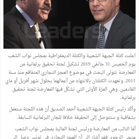
اعلنت كتلة الجبهة الشعبية والكتلة الديمقراطية بمجلس نواب الشعب
يوم الخميس 31 جانفي 2019 تشكيل لجنة تحقيق برلمانية من
المعارضة تتولى البحث في موضوع العجز التجاري المتفاقم منذ سنة
2011. وتعهدت الكتلتان بالانتهاء من أعمالهما بحلول شهر أفريل أو ماي
القادمين. وهي المرّة الأولى التي تشكّل فيها المعارضة لجنة تحقيق
برلمانية.
وأكّد رئيس كتلة الجبهة الشعبية أحمد الصديق أنّ هذه اللجنة ستعمل
بشفافية و ستتوصل إلى الحقيقة خلافا للجان البرلمانية السابقة.
أمّا النائب من المعارضة ورئيس لجنة المالية بمجلس نواب الشعب
منجي الرحوي فقد أشار إلى أنّ العجز التجاري في تونس وصل إلى