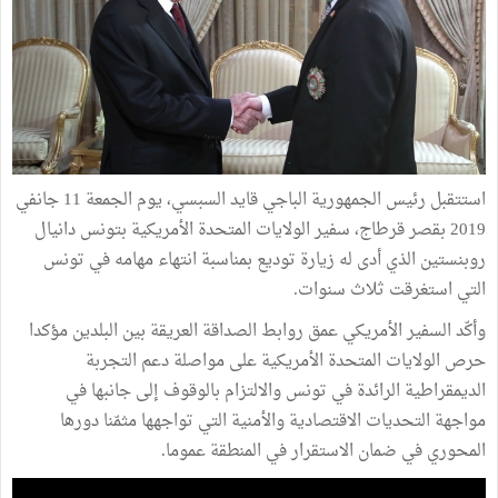
استتقبل رئيس الجمهورية الباجي قايد السبسي، يوم الجمعة 11 جانفي
2019 بقصر قرطاج، سفير الولايات المتحدة الأمريكية بتونس دانيال
روبنستين الذي أدى له زيارة توديع بمناسبة انتهاء مهامه في تونس
التي استغرقت ثلاث سنوات.
وأكّد السفير الأمريكي عمق روابط الصداقة العريقة بين البلدين مؤكدا
حرص الولايات المتحدة الأمريكية على مواصلة دعم التجربة
الديمقراطية الرائدة في تونس والالتزام بالوقوف إلى جانبها في
مواجهة التحديات الاقتصادية والأمنية التي تواجهها مثمّنا دورها
المحوري في ضمان الاستقرار في المنطقة عموما.