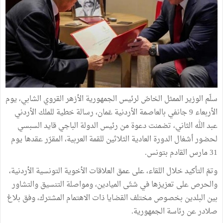
سلّم الوزير الممثل الخاصّ لرئيس الجمهورية الأزهر القروي الشابي، يوم
الأربعاء 9 جانفي بالعاصمة الأردنية عَمان، رسالة خطية للملك الأردني
عبد الله الثاني، تضمنت دعوة من رئيس الدولة الباجي قايد السبسي
لحضور أشغال الدورة العادية الثلاثين للقمة العربية، المقرّر عقدها يوم
31 مارس القادم بتونس.
وتمّ التأكيد خلال اللقاء، على عمق العلاقات الأخوية التونسية الأردنية،
والحرص على تعزيزها في شتّى الميادين، ومواصلة التنسيق والتشاور
بين البلدين بخصوص مختلف القضايا ذات الاهتمام المشترك، وفق بلاغ
صلادر عن رئاسة الجمهورية.