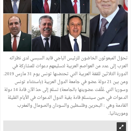
تحوّل المبعوثون الخاصّون للرئيس الباجي قايد السبسي لدى نظرائه
العرب إلى عدد من العواصم العربية لتسليمهم دعوات للمشاركة في
الدورة الثلاثين للقمّة العربية التي تحتضنها تونس يوم 31 مارس 2019.
ومن بين 21 دولة عضو في جامعة الدول العربية (باستثناء تونس
وسوريا التي عُلّقت عضويتها بالجامعة) تسلمّ إلى حدّ الآن قادة 14 دولة
الدعوات في حين سيتسلمّ قادة بقية الدول الدعوات في الأيام القليلة
القادمة وهي : البحرين وفلسطين والسودان والصومال والمغرب
وموريتانيا.