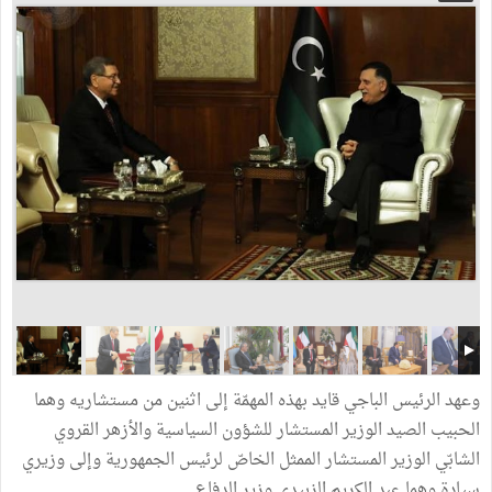
وعهد الرئيس الباجي قايد بهذه المهمّة إلى اثنين من مستشاريه وهما
الحبيب الصيد الوزير المستشار للشؤون السياسية والأزهر القروي
الشابّي الوزير المستشار الممثل الخاصّ لرئيس الجمهورية وإلى وزيري
سيادة وهما عبد الكريم الزبيدي وزير الدفاع