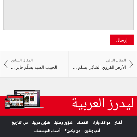
إرسال
المقال التالي
المقال السابق
الأزهر القروي الشابّي يسلم ...
الحبيب الصيد يسلّم فايز ...
ليدرز العربية
أخبار
مواقف وآراء
اقتصاد
شؤون وطنية
شؤون عربية
من التاريخ
أدب وفنون
من يكون؟
أصداء المؤسسات