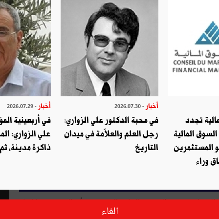
أخبار
أخبار
- 2026.07.29
- 2026.07.30
الية تجدد
في محبة الدكتور علي الزواري:
في أربعينية المؤ
السوق المالية
رجل العلم والعلاّمة في ميدان
علي الزواري: الم
و المستثمرين
التاريخ
ذاكرة مدينة، ثم
ق وراء
التمنيات بموفور الصحّة والهناء والتوفيق في أعمالهم ونرجو لبلدنا
الغاء