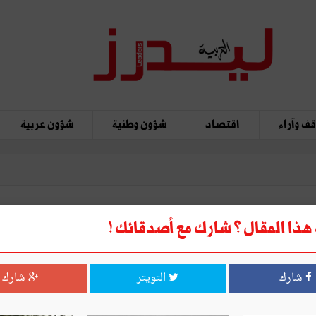
ف وآراء
اقتصاد
شؤون وطنية
شؤون عربية
ذا المقال ؟ شارك مع أصدقائك !
شارك
التويتر
شارك