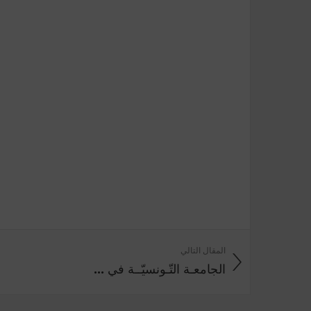
المقال التالي
الجامعـة التّـونسيّــة في ...