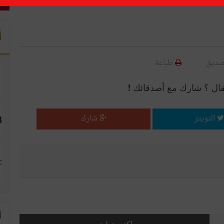
أ
صديق
طباعة
قال ؟ شارك مع أصدقائك !
التويتر
شارك
ا
اكتب تعليق