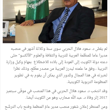
لم يقضّ د. سعود هلال الحربي سوى سنة وثلاثة أشهر في منصبه
مديرا عاما للمنظّمة العربية للتربية والثقافة والعلوم "الألكسو" حتّى
دعته دولة الكويت إلى العودة إلى بلاده للاضطلاع بمهامّ وكيل وزارة
التربية ، وفق ما علمته ليدرز العربية من مصدر مطّلع، وذلك نظرا
لخبرته في هذا المجال وللدور الذي يمكن أن يقوم به في تطوير
المنظومة التربوية الكويتية.
وقد انتخب د. سعود هلال الحربي في هذا المنصب في موفّى سبتمبر
2017 إثر وفاة د. عبد الله محارب وهو من الكويت أيضا.
ومن المنتظر إعلان شغور منصب مدير عامّ المنظمة وفتح باب الترشّح