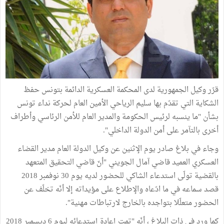
قرّر وكيل الجمهورية لدى المحكمة العسكرية الدائمة بتونس حفظ
الشكاية التي تقدّم بها سليم الرياحي الأمين العام لحركة نداء تونس
بشأن "ما ينسبه لرئيس الحكومة والمدير العام للأمن الرئاسي وأطراف
أخرى بالتآمر على أمن الدولة الداخلي".
وجاء في بلاغ صادر يوم الإثنين عن وكيل الدولة العام مدير القضاء
العسكري العميد قاضي آمال الجويني "أنّ قاضي التحقيق المتعهد
بالقضية تولّى استدعاء الشاكي للحضور لديه يوم 30 نوفمبر 2018
قصد سماعه في ما ادّعاه والإطلاع على مؤيداته إلا أنّه تخلّف عن
الحضور متعلّلا بتواجده بالخارج لارتباطات مهنية".
كما ورد في ذات البلاغ ، أنّه "تمت إعادة إستدعائه ليوم 6 ديسمبر 2018