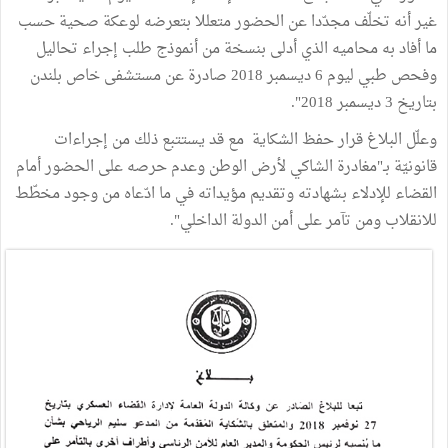
غير أنه تخلّف مجدّدا عن الحضور متعللا بتعرضه لوعكة صحية حسب
ما أفاد به محاميه الذي أدلى بنسخة من أنموذج طلب إجراء تحاليل
وفحص طبي ليوم 6 ديسمبر 2018 صادرة عن مستشفى خاص بلندن
بتاريخ 3 ديسمبر 2018".
وعلّل البلاغ قرار حفظ الشكاية مع قد يستتبع ذلك من إجراءات
قانونيّة بـ"مغادرة الشاكي لأرض الوطن وعدم حرصه على الحضور أمام
القضاء للإدلاء بشهادته وتقديم مؤيداته في ما ادّعاه من وجود مخطّط
للانقلاب ومن تآمر على أمن الدولة الداخلي".